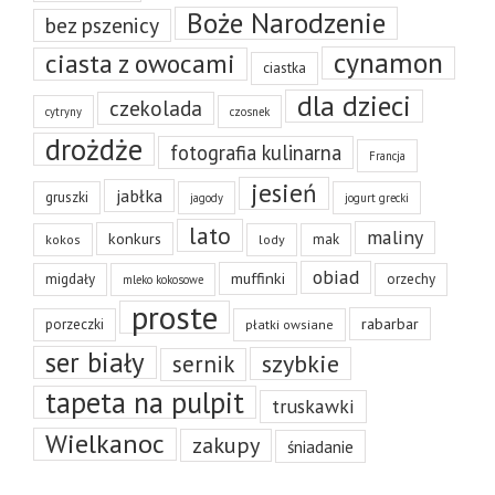
Boże Narodzenie
bez pszenicy
cynamon
ciasta z owocami
ciastka
dla dzieci
czekolada
cytryny
czosnek
drożdże
fotografia kulinarna
Francja
jesień
jabłka
gruszki
jagody
jogurt grecki
lato
maliny
konkurs
mak
kokos
lody
obiad
muffinki
migdały
orzechy
mleko kokosowe
proste
rabarbar
porzeczki
płatki owsiane
ser biały
szybkie
sernik
tapeta na pulpit
truskawki
Wielkanoc
zakupy
śniadanie