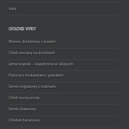
zupy
OSTATNIE WPISY
Wieniec drożdżowy z ziołami
Chleb owsiany na drożdżach
Letnie wypieki – wypatrzone w sklepach
Pavlova z truskawkami i granatem
Sernik migdałowy z malinami
Chleb nocny prosty
Sernik chałwowy
Chlebek bananowy