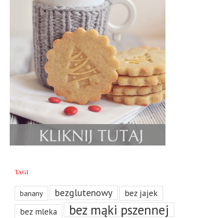
Tagi
bezglutenowy
bez jajek
banany
bez mąki pszennej
bez mleka