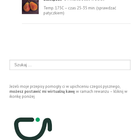
Temp. 175C – czas 25-35 min. (sprawdzać
patyczkiem)
Jeżeli moje przepisy pomogły ci w upichceniu czegoś pysznego,
możesz postawić mi wirtualną kawę
w ramach rewanżu – kliknij w
ikonkę poniżej