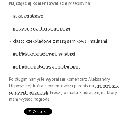
Najczęściej komentowaliście
przepisy na:
–
jajka sernikowe
–
odrywane ciasto cynamonowe
–
ciasto czekoladowe z masą sernikową i malinami
–
muffinki ze smażonymi jagodami
–
muffinki z budyniowym nadzieniem
Po długim namyśle
wybrałam
komentarz Aleksandry
Filipowskiej, która skomentowała przepis na
galaretkę z
surowych porzeczek
. Proszę o maila z adresem, na który
mam wysłać nagrodę.