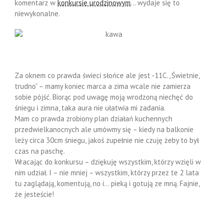
komentarz w
konkursie urodzinowym
… wydaje się to
niewykonalne.
Za oknem co prawda świeci słońce ale jest -11C. „Świetnie,
trudno” – mamy koniec marca a zima wcale nie zamierza
sobie pójść. Biorąc pod uwagę moją wrodzoną niechęć do
śniegu i zimna, taka aura nie ułatwia mi zadania.
Mam co prawda zrobiony plan działań kuchennych
przedwielkanocnych ale umówmy się – kiedy na balkonie
leży circa 30cm śniegu, jakoś zupełnie nie czuję żeby to był
czas na paschę.
Wracając do konkursu – dziękuję wszystkim, którzy wzięli w
nim udział. I – nie mniej – wszystkim, którzy przez te 2 lata
tu zaglądają, komentują, no i… pieką i gotują ze mną. Fajnie,
że jesteście!