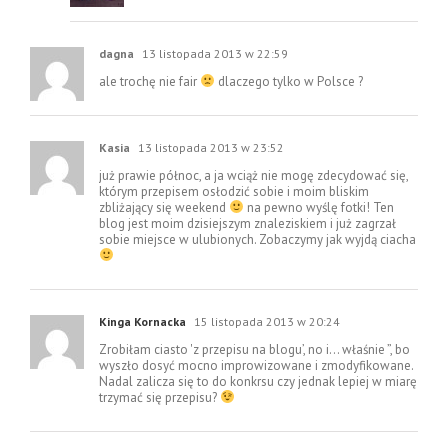
dagna
13 listopada 2013 w 22:59
ale trochę nie fair
dlaczego tylko w Polsce ?
Kasia
13 listopada 2013 w 23:52
już prawie północ, a ja wciąż nie mogę zdecydować się,
którym przepisem osłodzić sobie i moim bliskim
zbliżający się weekend
na pewno wyślę fotki! Ten
blog jest moim dzisiejszym znaleziskiem i już zagrzał
sobie miejsce w ulubionych. Zobaczymy jak wyjdą ciacha
Kinga Kornacka
15 listopada 2013 w 20:24
Zrobiłam ciasto 'z przepisu na blogu’, no i… właśnie ”, bo
wyszło dosyć mocno improwizowane i zmodyfikowane.
Nadal zalicza się to do konkrsu czy jednak lepiej w miarę
trzymać się przepisu?