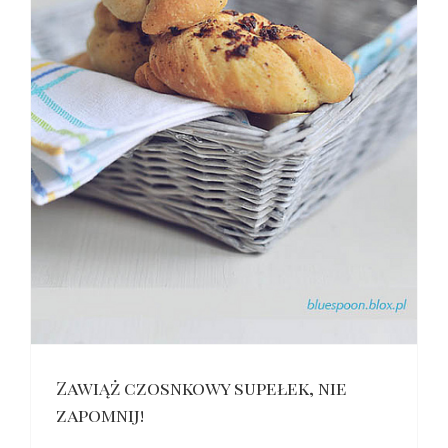
Zawiąż czosnkowy supełek, nie
zapomnij!