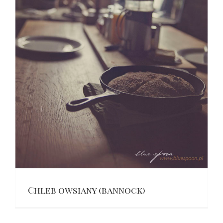
Chleb owsiany (bannock)