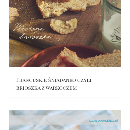
Francuskie śniadanko czyli
brioszka z warkoczem