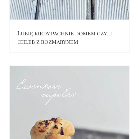
Lubię kiedy pachnie domem czyli
chleb z rozmarynem