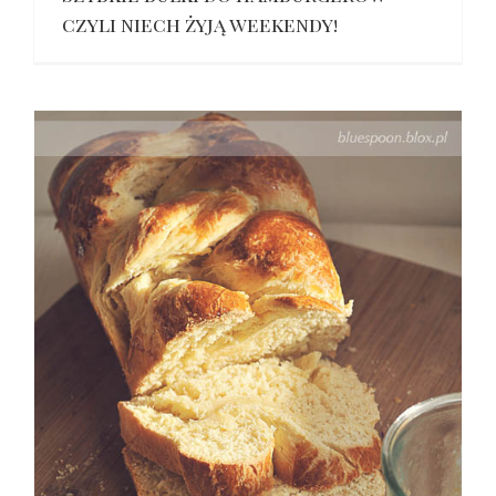
czyli niech żyją weekendy!