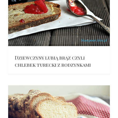
Dziewczyny lubią brąz czyli
chlebek turecki z rodzynkami