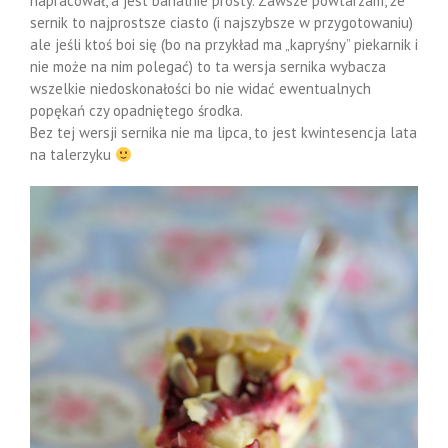
napracował, a jest banalnie prosty. Zawsze powtarzam, że
sernik to najprostsze ciasto (i najszybsze w przygotowaniu)
ale jeśli ktoś boi się (bo na przykład ma „kapryśny” piekarnik i
nie może na nim polegać) to ta wersja sernika wybacza
wszelkie niedoskonałości bo nie widać ewentualnych
popękań czy opadniętego środka.
Bez tej wersji sernika nie ma lipca, to jest kwintesencja lata
na talerzyku