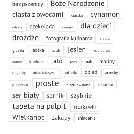
Boże Narodzenie
bez pszenicy
cynamon
ciasta z owocami
ciastka
dla dzieci
czekolada
cytryny
czosnek
drożdże
fotografia kulinarna
Francja
jesień
jabłka
gruszki
jagody
jogurt grecki
lato
maliny
konkurs
mak
kokos
lody
obiad
muffinki
migdały
orzechy
mleko kokosowe
proste
rabarbar
porzeczki
płatki owsiane
ser biały
szybkie
sernik
tapeta na pulpit
truskawki
Wielkanoc
zakupy
śniadanie