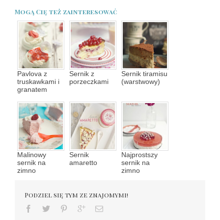
Mogą Cię też zainteresować
Pavlova z
Sernik z
Sernik tiramisu
truskawkami i
porzeczkami
(warstwowy)
granatem
Malinowy
Sernik
Najprostszy
sernik na
amaretto
sernik na
zimno
zimno
Podziel się tym ze znajomymi!