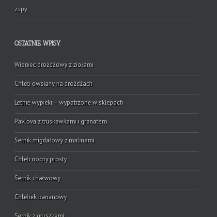
zupy
OSTATNIE WPISY
Wieniec drożdżowy z ziołami
Chleb owsiany na drożdżach
Letnie wypieki – wypatrzone w sklepach
Pavlova z truskawkami i granatem
Sernik migdałowy z malinami
Chleb nocny prosty
Sernik chałwowy
Chlebek bananowy
Sernik z gruszkami