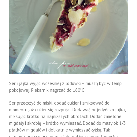
Ser i jajka wyjąć wcześniej z lodówki – muszą być w temp.
pokojowej. Piekarnik nagrzać do 160*C
Ser przełożyć do miski, dodać cukier i zmiksować do
momentu, aż cukier się rozpuści. Dodawać pojedyńczo jajka,
miksując krótko na najniższych obrotach. Dodać zmielone
migdały i skrobię – krótko wymieszać. Dodać do masy ok 1/3
płatków migdałów i delikatnie wymieszać łyżką. Tak
przygotowaną masę przelać do natłuszczonej formy (ja