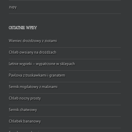
zupy
OSTATNIE WPISY
Wieniec drożdżowy z ziołami
Chleb owsiany na drożdżach
Letnie wypieki – wypatrzone w sklepach
Pavlova z truskawkami i granatem
Sernik migdałowy z malinami
Chleb nocny prosty
Sernik chałwowy
Chlebek bananowy