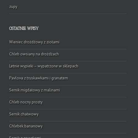
zupy
OSTATNIE WPISY
Wieniec drożdżowy z ziołami
Chleb owsiany na drożdżach
Letnie wypieki – wypatrzone w sklepach
Pavlova z truskawkami i granatem
Sernik migdałowy z malinami
Chleb nocny prosty
Sernik chałwowy
Chlebek bananowy