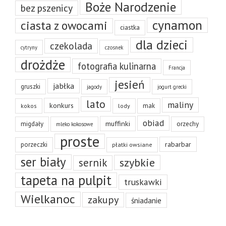
Boże Narodzenie
bez pszenicy
cynamon
ciasta z owocami
ciastka
dla dzieci
czekolada
cytryny
czosnek
drożdże
fotografia kulinarna
Francja
jesień
jabłka
gruszki
jagody
jogurt grecki
lato
maliny
konkurs
mak
kokos
lody
obiad
muffinki
migdały
orzechy
mleko kokosowe
proste
rabarbar
porzeczki
płatki owsiane
ser biały
szybkie
sernik
tapeta na pulpit
truskawki
Wielkanoc
zakupy
śniadanie