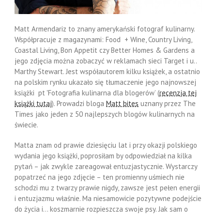
Matt Armendariz to znany amerykański fotograf kulinarny.
Współpracuje z magazynami: Food + Wine, Country Living,
Coastal Living, Bon Appetit czy Better Homes & Gardens a
jego zdjęcia można zobaczyć w reklamach sieci Target i u..
Marthy Stewart. Jest współautorem kilku książek, a ostatnio
na polskim rynku ukazało się tłumaczenie jego najnowszej
książki pt 'Fotografia kulinarna dla blogerów’ (
recenzja tej
książki tutaj
). Prowadzi bloga
Matt bites
uznany przez The
Times jako jeden z 50 najlepszych blogów kulinarnych na
świecie.
Matta znam od prawie dziesięciu lat i przy okazji polskiego
wydania jego książki, poprosiłam by odpowiedział na kilka
pytań – jak zwykle zareagował entuzjastycznie. Wystarczy
popatrzeć na jego zdjęcie – ten promienny uśmiech nie
schodzi mu z twarzy prawie nigdy, zawsze jest pełen energii
i entuzjazmu właśnie. Ma niesamowicie pozytywne podejście
do życia i… koszmarnie rozpieszcza swoje psy. Jak sam o