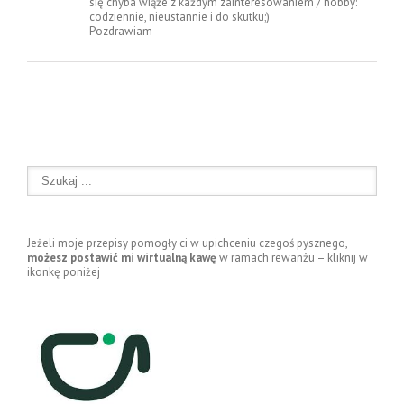
się chyba wiąże z każdym zainteresowaniem / hobby:
codziennie, nieustannie i do skutku;)
Pozdrawiam
Jeżeli moje przepisy pomogły ci w upichceniu czegoś pysznego,
możesz postawić mi wirtualną kawę
w ramach rewanżu – kliknij w
ikonkę poniżej