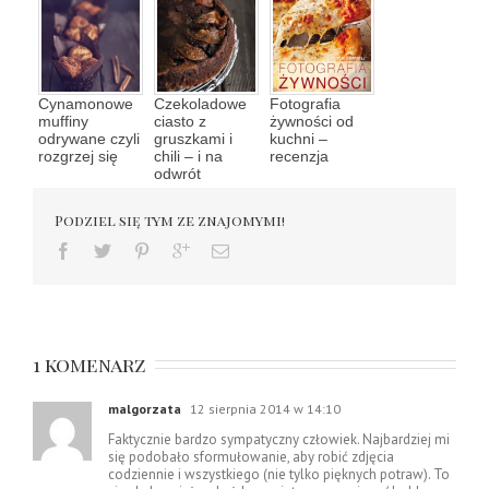
Cynamonowe
Czekoladowe
Fotografia
muffiny
ciasto z
żywności od
odrywane czyli
gruszkami i
kuchni –
rozgrzej się
chili – i na
recenzja
odwrót
Podziel się tym ze znajomymi!
1 komenarz
malgorzata
12 sierpnia 2014 w 14:10
Faktycznie bardzo sympatyczny człowiek. Najbardziej mi
się podobało sformułowanie, aby robić zdjęcia
codziennie i wszystkiego (nie tylko pięknych potraw). To