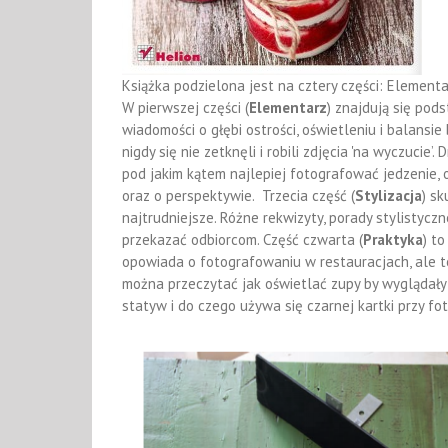
Książka podzielona jest na cztery części: Elementa
W pierwszej części (
Elementarz
) znajdują się pods
wiadomości o głębi ostrości, oświetleniu i balansie b
nigdy się nie zetknęli i robili zdjęcia 'na wyczucie’. 
pod jakim kątem najlepiej fotografować jedzenie, o 
oraz o perspektywie. Trzecia część (
Stylizacja
) sk
najtrudniejsze. Różne rekwizyty, porady stylistyczn
przekazać odbiorcom. Część czwarta (
Praktyka
) t
opowiada o fotografowaniu w restauracjach, ale te
można przeczytać jak oświetlać zupy by wyglądały 
statyw i do czego używa się czarnej kartki przy fo