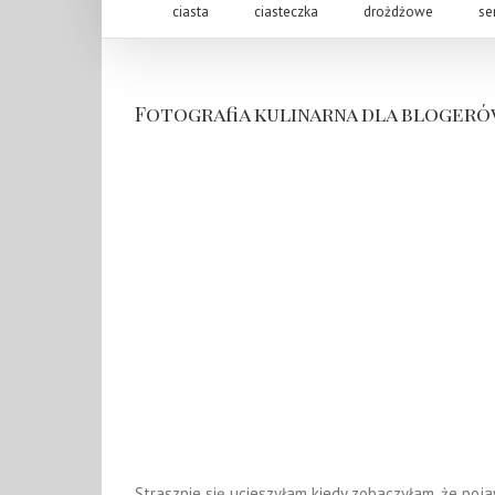
ciasta
ciasteczka
drożdżowe
se
Fotografia kulinarna dla blogeró
Strasznie się ucieszyłam kiedy zobaczyłam, że poja