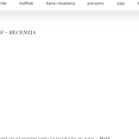
rniki
muffinki
dania i śniadania
pieczywo
zupy
w – recenzja
wiła się na polskim rynku ta książka bo jej autor –
Matt