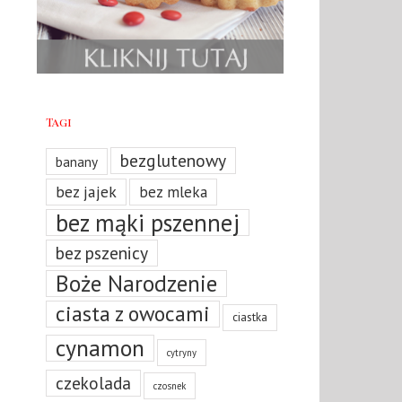
Tagi
bezglutenowy
banany
bez jajek
bez mleka
bez mąki pszennej
bez pszenicy
Boże Narodzenie
ciasta z owocami
ciastka
cynamon
cytryny
czekolada
czosnek