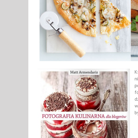
K
n
p
f
d
w
b