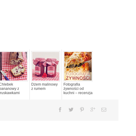
Chlebek
Dżem malinowy
Fotografia
bananowy z
z rumem
żywności od
truskawkami
kuchni – recenzja