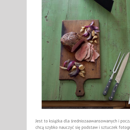
Jest to książka dla średniozaawansowanych i począ
chcą szybko nauczyć się podstaw i sztuczek fotogra