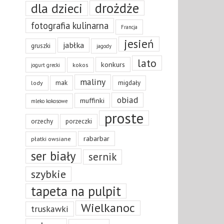
drożdże
dla dzieci
fotografia kulinarna
Francja
jesień
jabłka
gruszki
jagody
lato
konkurs
kokos
jogurt grecki
maliny
mak
migdały
lody
obiad
muffinki
mleko kokosowe
proste
orzechy
porzeczki
rabarbar
płatki owsiane
ser biały
sernik
szybkie
tapeta na pulpit
Wielkanoc
truskawki