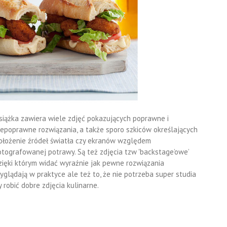
siążka zawiera wiele zdjęć pokazujących poprawne i
iepoprawne rozwiązania, a także sporo szkiców określających
ołożenie źródeł światła czy ekranów względem
otografowanej potrawy. Są też zdjęcia tzw 'backstage’owe’
zięki którym widać wyraźnie jak pewne rozwiązania
yglądają w praktyce ale też to, że nie potrzeba super studia
y robić dobre zdjęcia kulinarne.