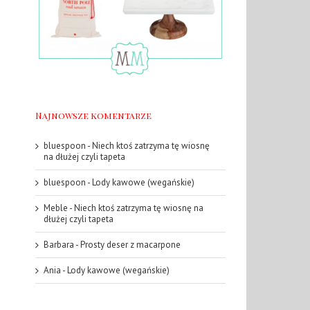
Najnowsze komentarze
bluespoon
-
Niech ktoś zatrzyma tę wiosnę
na dłużej czyli tapeta
bluespoon
-
Lody kawowe (wegańskie)
Meble
-
Niech ktoś zatrzyma tę wiosnę na
dłużej czyli tapeta
Barbara
-
Prosty deser z macarpone
Ania
-
Lody kawowe (wegańskie)