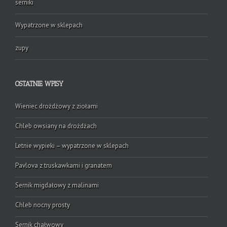
serniki
Wypatrzone w sklepach
zupy
OSTATNIE WPISY
Wieniec drożdżowy z ziołami
Chleb owsiany na drożdżach
Letnie wypieki – wypatrzone w sklepach
Pavlova z truskawkami i granatem
Sernik migdałowy z malinami
Chleb nocny prosty
Sernik chałwowy