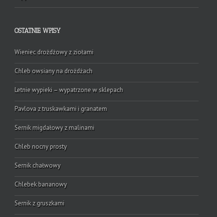
OSTATNIE WPISY
Wieniec drożdżowy z ziołami
Chleb owsiany na drożdżach
Letnie wypieki – wypatrzone w sklepach
Pavlova z truskawkami i granatem
Sernik migdałowy z malinami
Chleb nocny prosty
Sernik chałwowy
Chlebek bananowy
Sernik z gruszkami