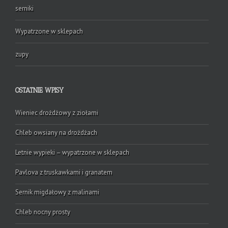
serniki
Wypatrzone w sklepach
zupy
OSTATNIE WPISY
Wieniec drożdżowy z ziołami
Chleb owsiany na drożdżach
Letnie wypieki – wypatrzone w sklepach
Pavlova z truskawkami i granatem
Sernik migdałowy z malinami
Chleb nocny prosty