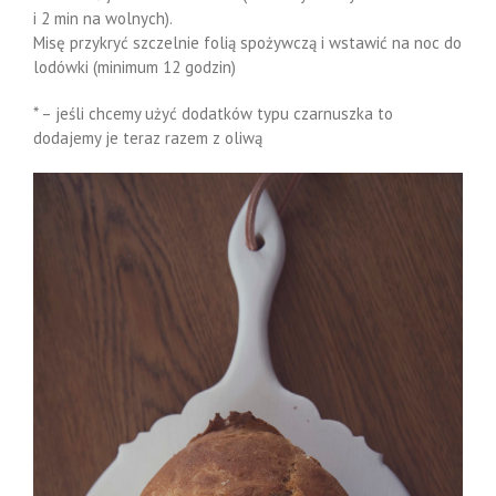
i 2 min na wolnych).
Misę przykryć szczelnie folią spożywczą i wstawić na noc do
lodówki (minimum 12 godzin)
* – jeśli chcemy użyć dodatków typu czarnuszka to
dodajemy je teraz razem z oliwą