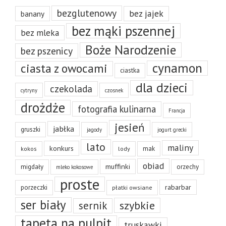
bezglutenowy
bez jajek
banany
bez mąki pszennej
bez mleka
Boże Narodzenie
bez pszenicy
cynamon
ciasta z owocami
ciastka
dla dzieci
czekolada
cytryny
czosnek
drożdże
fotografia kulinarna
Francja
jesień
jabłka
gruszki
jagody
jogurt grecki
lato
maliny
konkurs
mak
kokos
lody
obiad
muffinki
migdały
orzechy
mleko kokosowe
proste
rabarbar
porzeczki
płatki owsiane
ser biały
szybkie
sernik
tapeta na pulpit
truskawki