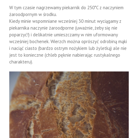
W tym czasie nagrzewamy piekarnik do 250*C z naczyniem
żaroodpornym w środku.
Kiedy minie wspomniane wcześniej 30 minut wyciągamy z
piekarnika naczynie żaroodporne (uważnie, żeby się nie
poparzyć!) i delikatnie umieszczamy w nim uformowany
wcześniej bochenek. Wierzch można oprószyć odrobiną mąki
i naciąć ciasto (bardzo ostrym nożykiem lub żyletką) ale nie
jest to konieczne (chleb pęknie nabierając rustykalnego
charakteru).