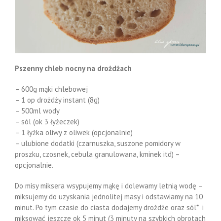
Pszenny chleb nocny na drożdżach
– 600g mąki chlebowej
– 1 op drożdży instant (8g)
– 500ml wody
– sól (ok 3 łyżeczek)
– 1 łyżka oliwy z oliwek (opcjonalnie)
– ulubione dodatki (czarnuszka, suszone pomidory w
proszku, czosnek, cebula granulowana, kminek itd) –
opcjonalnie.
Do misy miksera wsypujemy mąkę i dolewamy letnią wodę –
miksujemy do uzyskania jednolitej masy i odstawiamy na 10
minut. Po tym czasie do ciasta dodajemy drożdże oraz sól* i
miksować jeszcze ok 5 minut (3 minuty na szybkich obrotach