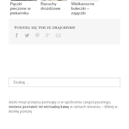
Pączki
Racuchy
Wielkanocne
pieczone w
drożdżowe
bułeczki –
piekarniku
zajączki
Podziel się tym ze znajomymi!
Jeżeli moje przepisy pomogły ci w upichceniu czegoś pysznego,
możesz postawić mi wirtualną kawę
w ramach rewanżu – kliknij w
ikonkę poniżej