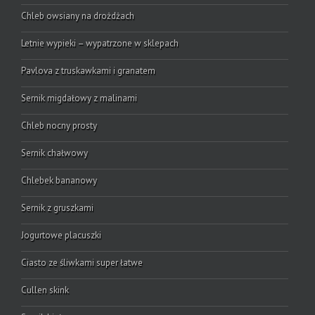
Chleb owsiany na drożdżach
Letnie wypieki – wypatrzone w sklepach
Pavlova z truskawkami i granatem
Sernik migdałowy z malinami
Chleb nocny prosty
Sernik chałwowy
Chlebek bananowy
Sernik z gruszkami
Jogurtowe placuszki
Ciasto ze śliwkami super łatwe
Cullen skink