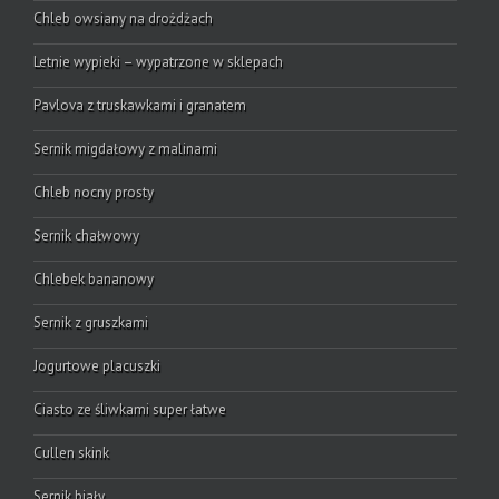
Chleb owsiany na drożdżach
Letnie wypieki – wypatrzone w sklepach
Pavlova z truskawkami i granatem
Sernik migdałowy z malinami
Chleb nocny prosty
Sernik chałwowy
Chlebek bananowy
Sernik z gruszkami
Jogurtowe placuszki
Ciasto ze śliwkami super łatwe
Cullen skink
Sernik biały