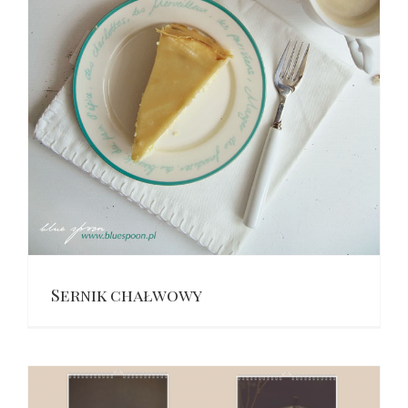
Sernik chałwowy