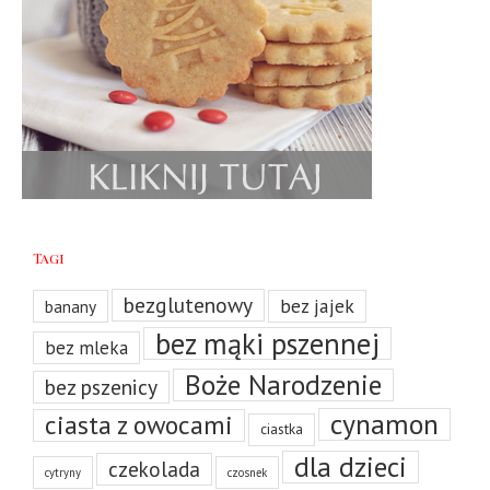
Tagi
bezglutenowy
bez jajek
banany
bez mąki pszennej
bez mleka
Boże Narodzenie
bez pszenicy
cynamon
ciasta z owocami
ciastka
dla dzieci
czekolada
cytryny
czosnek