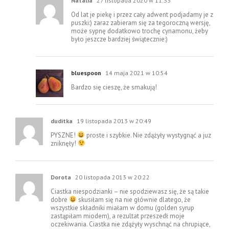
Natalia
27 listopada 2020 w 11:33
Od lat je piekę i przez cały adwent podjadamy je z
puszki:) zaraz zabieram się za tegoroczną wersję,
może sypnę dodatkowo trochę cynamonu, żeby
było jeszcze bardziej świątecznie:)
bluespoon
14 maja 2021 w 10:54
Bardzo się cieszę, że smakują!
duditka
19 listopada 2013 w 20:49
PYSZNE!
proste i szybkie. Nie zdążyły wystygnąć a juz
zniknęły!
Dorota
20 listopada 2013 w 20:22
Ciastka niespodzianki – nie spodziewasz się, że są takie
dobre
skusiłam się na nie głównie dlatego, że
wszystkie składniki miałam w domu (golden syrup
zastąpiłam miodem), a rezultat przeszedł moje
oczekiwania. Ciastka nie zdążyły wyschnąć na chrupiące,