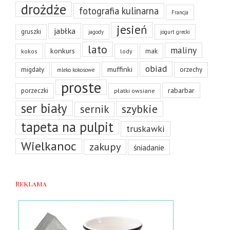
drożdże
fotografia kulinarna
Francja
jesień
jabłka
gruszki
jagody
jogurt grecki
lato
maliny
konkurs
mak
kokos
lody
obiad
muffinki
migdały
orzechy
mleko kokosowe
proste
rabarbar
porzeczki
płatki owsiane
ser biały
szybkie
sernik
tapeta na pulpit
truskawki
Wielkanoc
zakupy
śniadanie
Reklama