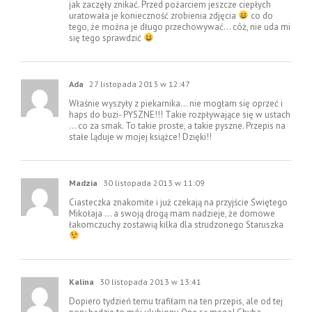
jak zaczęły znikać. Przed pożarciem jeszcze ciepłych
uratowała je konieczność zrobienia zdjęcia
co do
tego, że można je długo przechowywać… cóż, nie uda mi
się tego sprawdzić
Ada
27 listopada 2013 w 12:47
Właśnie wyszyły z piekarnika… nie mogłam się oprzeć i
haps do buzi- PYSZNE!!! Takie rozpływające się w ustach
… co za smak. To takie proste, a takie pyszne. Przepis na
stałe ląduje w mojej książce! Dzięki!!
Madzia
30 listopada 2013 w 11:09
Ciasteczka znakomite i już czekają na przyjście Świętego
Mikołaja … a swoją drogą mam nadzieje, że domowe
łakomczuchy zostawią kilka dla strudzonego Staruszka
Kalina
30 listopada 2013 w 13:41
Dopiero tydzień temu trafiłam na ten przepis, ale od tej