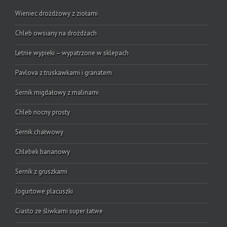
Wieniec drożdżowy z ziołami
Chleb owsiany na drożdżach
Letnie wypieki – wypatrzone w sklepach
Pavlova z truskawkami i granatem
Sernik migdałowy z malinami
Chleb nocny prosty
Sernik chałwowy
Chlebek bananowy
Sernik z gruszkami
Jogurtowe placuszki
Ciasto ze śliwkami super łatwe