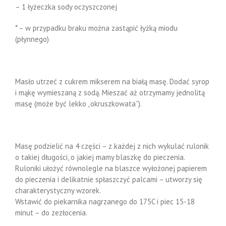
– 1 łyżeczka sody oczyszczonej
* – w przypadku braku można zastąpić łyżką miodu
(płynnego)
Masło utrzeć z cukrem mikserem na białą masę. Dodać syrop
i mąkę wymieszaną z sodą. Mieszać aż otrzymamy jednolitą
masę (może być lekko „okruszkowata”).
Masę podzielić na 4 części – z każdej z nich wykulać rulonik
o takiej długości, o jakiej mamy blaszkę do pieczenia.
Ruloniki ułożyć równolegle na blaszce wyłożonej papierem
do pieczenia i delikatnie spłaszczyć palcami – utworzy się
charakterystyczny wzorek.
Wstawić do piekarnika nagrzanego do 175C i piec 15-18
minut – do zezłocenia.