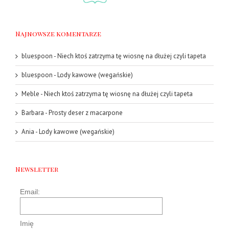
Najnowsze komentarze
bluespoon
-
Niech ktoś zatrzyma tę wiosnę na dłużej czyli tapeta
bluespoon
-
Lody kawowe (wegańskie)
Meble
-
Niech ktoś zatrzyma tę wiosnę na dłużej czyli tapeta
Barbara
-
Prosty deser z macarpone
Ania
-
Lody kawowe (wegańskie)
Newsletter
Email:
Imię