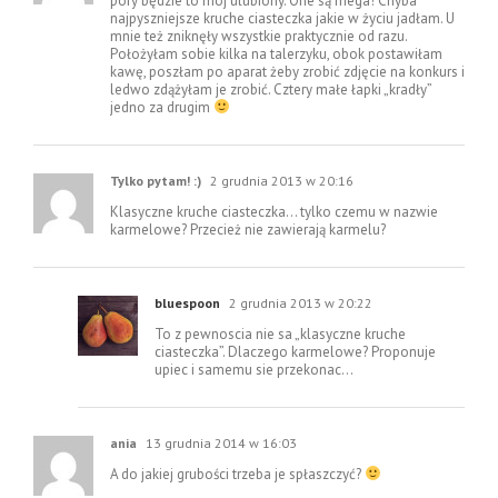
pory będzie to mój ulubiony. One są mega! Chyba
najpyszniejsze kruche ciasteczka jakie w życiu jadłam. U
mnie też zniknęły wszystkie praktycznie od razu.
Położyłam sobie kilka na talerzyku, obok postawiłam
kawę, poszłam po aparat żeby zrobić zdjęcie na konkurs i
ledwo zdążyłam je zrobić. Cztery małe łapki „kradły”
jedno za drugim
Tylko pytam! :)
2 grudnia 2013 w 20:16
Klasyczne kruche ciasteczka… tylko czemu w nazwie
karmelowe? Przecież nie zawierają karmelu?
bluespoon
2 grudnia 2013 w 20:22
To z pewnoscia nie sa „klasyczne kruche
ciasteczka”. Dlaczego karmelowe? Proponuje
upiec i samemu sie przekonac…
ania
13 grudnia 2014 w 16:03
A do jakiej grubości trzeba je spłaszczyć?