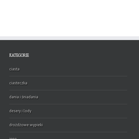
KATEGORIE
ciasta
ciasteczka
dania i śniadania
desery i lody
drożdżowe wypieki
inne