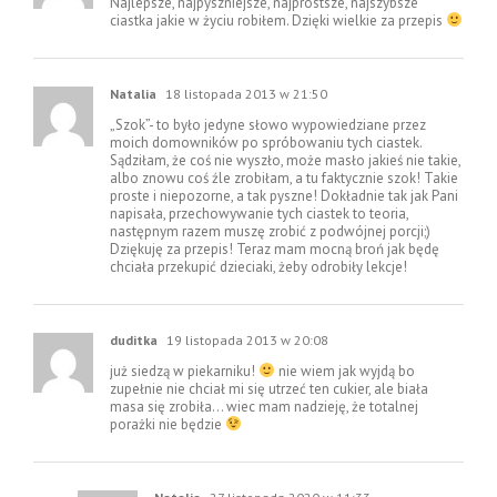
Najlepsze, najpyszniejsze, najprostsze, najszybsze
ciastka jakie w życiu robiłem. Dzięki wielkie za przepis
Natalia
18 listopada 2013 w 21:50
„Szok”- to było jedyne słowo wypowiedziane przez
moich domowników po spróbowaniu tych ciastek.
Sądziłam, że coś nie wyszło, może masło jakieś nie takie,
albo znowu coś źle zrobiłam, a tu faktycznie szok! Takie
proste i niepozorne, a tak pyszne! Dokładnie tak jak Pani
napisała, przechowywanie tych ciastek to teoria,
następnym razem muszę zrobić z podwójnej porcji;)
Dziękuję za przepis! Teraz mam mocną broń jak będę
chciała przekupić dzieciaki, żeby odrobiły lekcje!
duditka
19 listopada 2013 w 20:08
już siedzą w piekarniku!
nie wiem jak wyjdą bo
zupełnie nie chciał mi się utrzeć ten cukier, ale biała
masa się zrobiła… wiec mam nadzieję, że totalnej
porażki nie będzie