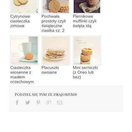
Cytrynowe
Pochwała
Piernikowe
ciasteczka
prostoty czyli
muffinki czyli
zimowe
świąteczne
święta idą
ciastka cz. 2
Ciasteczka
Placuszki
Mini serniczki
wiosenne z
owsiane
(z Oreo lub
masłem
bez)
orzechowym
Podziel się tym ze znajomymi!