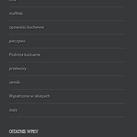
muffinki
opowieści kuchenne
pieczywo
Podróże kulinarne
przetwory
serniki
Wypatrzone w sklepach
zupy
OSTATNIE WPISY