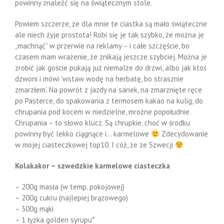
powinny znaleźć się na świątecznym stole.
Powiem szczerze, że dla mnie te ciastka są mało świąteczne
ale niech żyje prostota! Robi się je tak szybko, że można je
„machnąć” w przerwie na reklamy – i całe szczęście, bo
czasem mam wrażenie, że znikają jeszcze szybciej. Można je
zrobić jak goście pukają już niemalże do drzwi, albo jak ktoś
dzwoni i mówi 'wstaw wodę na herbatę, bo strasznie
zmarzłem’. Na powrót z jazdy na sanek, na zmarznięte ręce
po Pasterce, do spakowania z termosem kakao na kulig, do
chrupania pod kocem w niedzielne, mroźne popołudnie.
Chrupania – to słowo klucz. Są chrupkie, choć w środku
powinny być lekko ciągnące i… karmelowe
Zdecydowanie
w mojej ciasteczkowej top10. I cóż, że ze Szwecji
Kolakakor – szwedzkie karmelowe ciasteczka
– 200g masła (w temp. pokojowej)
– 200g cukru (najlepiej brązowego)
– 300g mąki
– 1 łyżka golden syrupu*