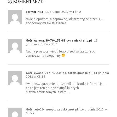
23 komentarze
karmel-itka
13 grudnia 2012 w 16:40
takie niepozorn, a naprawdę, jak przeczytać przepis,..
spodobały mi się strasznie!
Gość: Aurora, 89-79-133-88.dynamic.chello.pl
13
grudnia 2012 w 20:17
Cudna prostota wśród tego przed świątecznego
zamieszania i bieganiny
Gość: ewasz, 217-73-245-56.nordiskpolska.pl
14 grudnia
2012 w 08:13
świetne… uprzejmie proszę tylko o krótką informację…
co to jest ten golden syrup? Ja z tych
niewtajemniczonych jestem…
Gość: , ejw204.neoplus.adsl.tpnet.pl
16 grudnia 2012 w
15:53