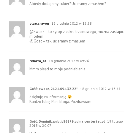
A kiedy dodajemy cukier? Ucieramy z masłem?
blue.crayon
16 grudnia 2012 w 15:58
@Ewasz – to syrop z cukru trzcinowego, mozna zastapic
miodem
@Gosc – tak, ucieramy z maslem
renata_sa
18 grudnia 2012 w 09:26
Mmm pieści to moje podniebienie.
Gość: ewasz, 212.109.132.22*
18 grudnia 2012 w 13:45
dziękuję za informację
Bardzo lubię Pani bloga. Pozdrawiam!
Gość: Dominik, public86179.cdma.centertel.pl
19 lutego
2013 w 20:07