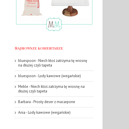
Najnowsze komentarze
bluespoon
-
Niech ktoś zatrzyma tę wiosnę
na dłużej czyli tapeta
bluespoon
-
Lody kawowe (wegańskie)
Meble
-
Niech ktoś zatrzyma tę wiosnę na
dłużej czyli tapeta
Barbara
-
Prosty deser z macarpone
Ania
-
Lody kawowe (wegańskie)