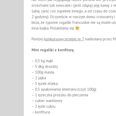
orzechami lub owocami i (jeśli zdążę) piję kawę z 
lubię zjeść coś zupełnie innego, a od czasu do cza
2 godziny). Oczywiście w naszym domu croissanty i 
bicia, że typowe rogaliki francuskie nie są moimi 
inna bajka. Polubiliśmy się
Poniżej
konkursowy przepis nr 7
nadesłany przez M
Mini rogaliki z konfiturą
– 0,5 kg mąki
– 5 dkg drożdży
– 100g masła
– 2 jajka
– 5 łyżek mleka
– 0,5 opakowania śmietany (czyli 100g)
– 1 łyżeczka proszku do pieczenia
– cukier waniliowy
– 2 łyżki cukru
– konfitura