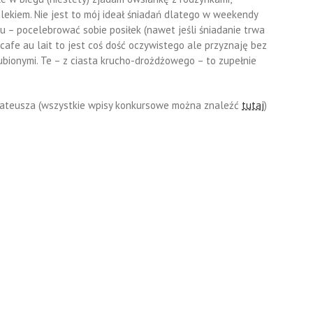
mlekiem. Nie jest to mój ideał śniadań dlatego w weekendy
su – pocelebrować sobie posiłek (nawet jeśli śniadanie trwa
cafe au lait to jest coś dość oczywistego ale przyznaję bez
ulubionymi. Te – z ciasta krucho-drożdżowego – to zupełnie
ateusza (wszystkie wpisy konkursowe można znaleźć
tutaj
)