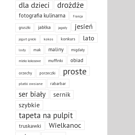
drożdże
dla dzieci
fotografia kulinarna
Francja
jesień
jabłka
gruszki
jagody
lato
konkurs
kokos
jogurt grecki
maliny
mak
migdały
lody
obiad
muffinki
mleko kokosowe
proste
orzechy
porzeczki
rabarbar
płatki owsiane
ser biały
sernik
szybkie
tapeta na pulpit
Wielkanoc
truskawki