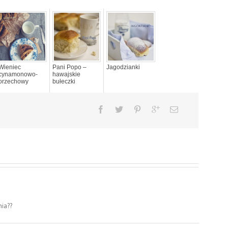
Wieniec
Pani Popo –
Jagodzianki
cynamonowo-
hawajskie
orzechowy
bułeczki
ia??