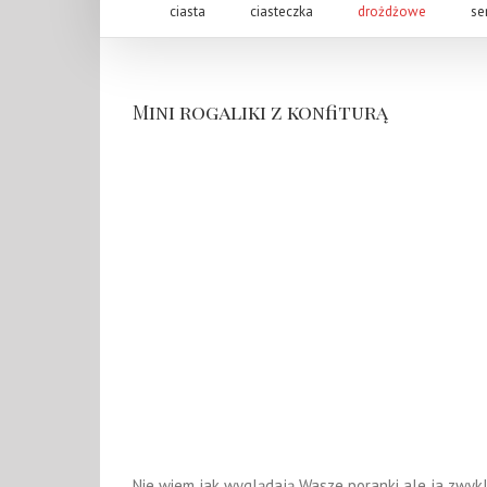
ciasta
ciasteczka
drożdżowe
se
Mini rogaliki z konfiturą
Nie wiem jak wyglądają Wasze poranki ale ja zwykl