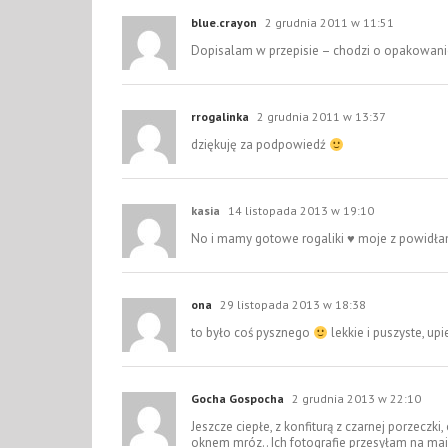
blue.crayon
2 grudnia 2011 w 11:51
Dopisalam w przepisie – chodzi o opakowan
rrogalinka
2 grudnia 2011 w 13:37
dziękuję za podpowiedź
kasia
14 listopada 2013 w 19:10
No i mamy gotowe rogaliki
♥
moje z powidła
ona
29 listopada 2013 w 18:38
to było coś pysznego
lekkie i puszyste, upi
Gocha Gospocha
2 grudnia 2013 w 22:10
Jeszcze ciepłe, z konfiturą z czarnej porzeczk
oknem mróz.. Ich fotografie przesyłam na mail