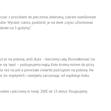
eszać z proszkiem do pieczenia, śmietaną, cukrem waniliowym
ożdże. Wyrobić ciasto, podzielić je na dwie części, uformować
dówki na 3 godziny.*
eszcze na połowę, jeśli duże – bierzemy całą. Rozwałkować na
zie się lepić – podsypujemy mąką. Koło kroimy nożem do pizzy
le też na pół a powstałe ćwiartki pod kątem na połowę. Na
le, bo wypłynie!) i zawijamy zaczynając od wąskiego boku
spodem i pieczemy w temp 200C ok 15 minut. Posypujemy