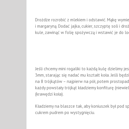
Drożdże rozrobić z mlekiem i odstawić. Mąkę wymi
i margaryną. Dodać jajka, cukier, szczyptę soli i dr
kule, zawinąć w folię spożywczą i wstawić je do lo
Jeśli chcemy mini rogaliki to każdą kulę dzielimy j
3mm, starając się nadać mu kształt koła. Jeśli będ
na 8 trójkątów – najpierw na pół, potem prostopad
każdy powstały trójkąt kładziemy konfiturę (niewie
(krawędzi koła).
Kładziemy na blaszce tak, aby koniuszek był pod 
cukrem pudrem po wystygnięciu.