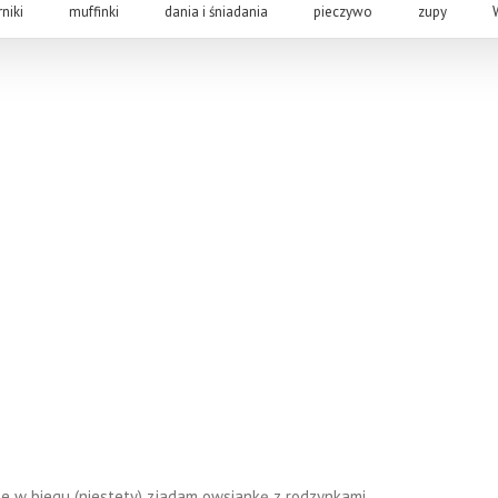
rniki
muffinki
dania i śniadania
pieczywo
zupy
e w biegu (niestety) zjadam owsiankę z rodzynkami,