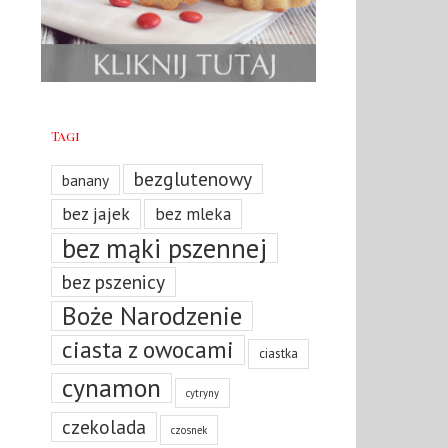
Tagi
bezglutenowy
banany
bez jajek
bez mleka
bez mąki pszennej
bez pszenicy
Boże Narodzenie
ciasta z owocami
ciastka
cynamon
cytryny
czekolada
czosnek