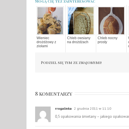
Mogą Cię też zainteresować
Wieniec
Chleb owsiany
Chleb nocny
drożdżowy z
na drożdżach
prosty
ziołami
Podziel się tym ze znajomymi!
8 komentarzy
rrogalinka
2 grudnia 2011 w 11:10
0,5 opakowania śmietany – jakiego opakowan