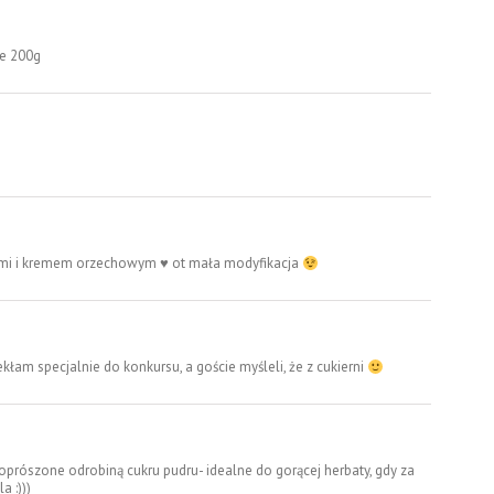
ie 200g
mi i kremem orzechowym
♥
ot mała modyfikacja
ekłam specjalnie do konkursu, a goście myśleli, że z cukierni
i, oprószone odrobiną cukru pudru- idealne do gorącej herbaty, gdy za
a :)))