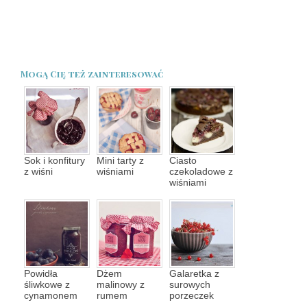
Mogą Cię też zainteresować
Sok i konfitury
Mini tarty z
Ciasto
z wiśni
wiśniami
czekoladowe z
wiśniami
Powidła
Dżem
Galaretka z
śliwkowe z
malinowy z
surowych
cynamonem
rumem
porzeczek