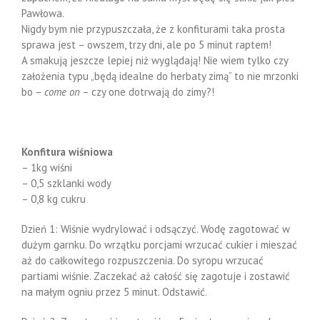
Pawłowa.
Nigdy bym nie przypuszczała, że z konfiturami taka prosta
sprawa jest – owszem, trzy dni, ale po 5 minut raptem!
A smakują jeszcze lepiej niż wyglądają! Nie wiem tylko czy
założenia typu „będą idealne do herbaty zimą” to nie mrzonki
bo –
come on
– czy one dotrwają do zimy?!
Konfitura wiśniowa
– 1kg wiśni
– 0,5 szklanki wody
– 0,8 kg cukru
Dzień 1: Wiśnie wydrylować i odsączyć. Wodę zagotować w
dużym garnku. Do wrzątku porcjami wrzucać cukier i mieszać
aż do całkowitego rozpuszczenia. Do syropu wrzucać
partiami wiśnie. Zaczekać aż całość się zagotuje i zostawić
na małym ogniu przez 5 minut. Odstawić.