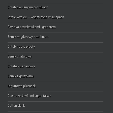
Chleb owsiany na drożdżach
Letnie wypieki – wypatrzone w sklepach
Pavlova z truskawkami i granatem
Sernik migdałowy z malinami
Chleb nocny prosty
Sernik chałwowy
Chlebek bananowy
Sernik z gruszkami
Jogurtowe placuszki
Ciasto ze śliwkami super łatwe
Cullen skink