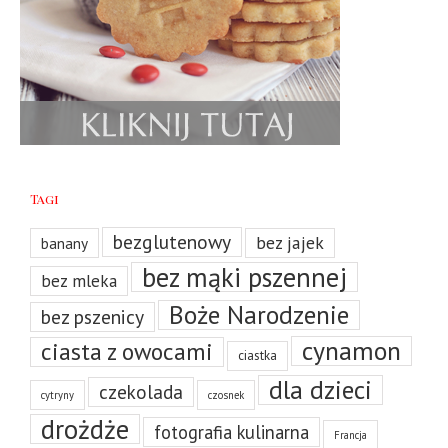
Tagi
bezglutenowy
bez jajek
banany
bez mąki pszennej
bez mleka
Boże Narodzenie
bez pszenicy
cynamon
ciasta z owocami
ciastka
dla dzieci
czekolada
cytryny
czosnek
drożdże
fotografia kulinarna
Francja