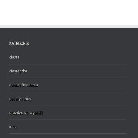
KATEGORIE
ciasta
ciasteczka
dania i śniadania
desery i lody
drożdżowe wypieki
inne