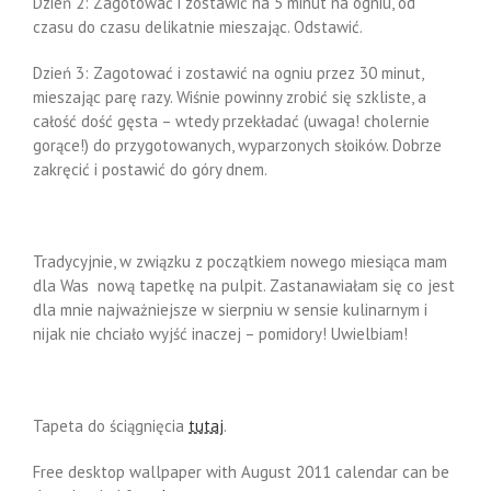
Dzień 2: Zagotować i zostawić na 5 minut na ogniu, od
czasu do czasu delikatnie mieszając. Odstawić.
Dzień 3: Zagotować i zostawić na ogniu przez 30 minut,
mieszając parę razy. Wiśnie powinny zrobić się szkliste, a
całość dość gęsta – wtedy przekładać (uwaga! cholernie
gorące!) do przygotowanych, wyparzonych słoików. Dobrze
zakręcić i postawić do góry dnem.
Tradycyjnie, w związku z początkiem nowego miesiąca mam
dla Was nową tapetkę na pulpit. Zastanawiałam się co jest
dla mnie najważniejsze w sierpniu w sensie kulinarnym i
nijak nie chciało wyjść inaczej – pomidory! Uwielbiam!
Tapeta do ściągnięcia
tutaj
.
Free desktop wallpaper with August 2011 calendar can be