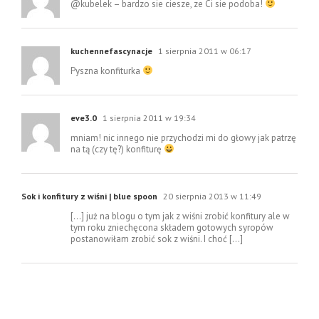
@kubelek – bardzo sie ciesze, ze Ci sie podoba!
kuchennefascynacje
1 sierpnia 2011 w 06:17
Pyszna konfiturka
eve3.0
1 sierpnia 2011 w 19:34
mniam! nic innego nie przychodzi mi do głowy jak patrzę
na tą (czy tę?) konfiturę
Sok i konfitury z wiśni | blue spoon
20 sierpnia 2013 w 11:49
[…] już na blogu o tym jak z wiśni zrobić konfitury ale w
tym roku zniechęcona składem gotowych syropów
postanowiłam zrobić sok z wiśni. I choć […]