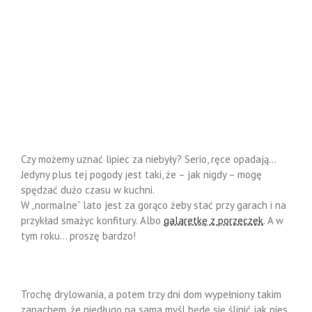
Czy możemy uznać lipiec za niebyły? Serio, ręce opadają…
Jedyny plus tej pogody jest taki, że – jak nigdy – mogę
spędzać dużo czasu w kuchni.
W „normalne” lato jest za gorąco żeby stać przy garach i na
przykład smażyc konfitury. Albo
galaretkę z porzeczek
. A w
tym roku… proszę bardzo!
Trochę drylowania, a potem trzy dni dom wypełniony takim
zapachem, że niedługo na sama myśl będę się ślinić jak pies