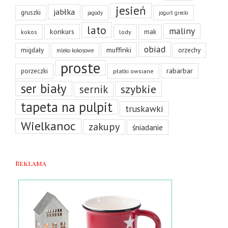
jesień
jabłka
gruszki
jagody
jogurt grecki
lato
maliny
konkurs
mak
kokos
lody
obiad
muffinki
migdały
orzechy
mleko kokosowe
proste
rabarbar
porzeczki
płatki owsiane
ser biały
szybkie
sernik
tapeta na pulpit
truskawki
Wielkanoc
zakupy
śniadanie
Reklama