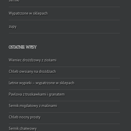
serniki
Wypatrzone w sklepach
zupy
OSTATNIE WPISY
Wieniec drożdżowy z ziołami
Chleb owsiany na drożdżach
Letnie wypieki – wypatrzone w sklepach
Pavlova z truskawkami i granatem
Sernik migdałowy z malinami
Chleb nocny prosty
Sernik chałwowy