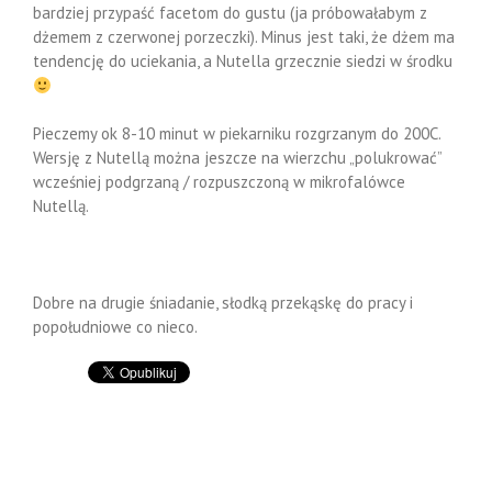
bardziej przypaść facetom do gustu (ja próbowałabym z
dżemem z czerwonej porzeczki). Minus jest taki, że dżem ma
tendencję do uciekania, a Nutella grzecznie siedzi w środku
Pieczemy ok 8-10 minut w piekarniku rozgrzanym do 200C.
Wersję z Nutellą można jeszcze na wierzchu „polukrować”
wcześniej podgrzaną / rozpuszczoną w mikrofalówce
Nutellą.
Dobre na drugie śniadanie, słodką przekąskę do pracy i
popołudniowe co nieco.