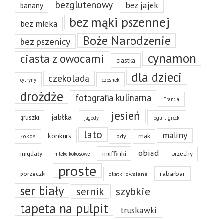
bezglutenowy
bez jajek
banany
bez mąki pszennej
bez mleka
Boże Narodzenie
bez pszenicy
cynamon
ciasta z owocami
ciastka
dla dzieci
czekolada
cytryny
czosnek
drożdże
fotografia kulinarna
Francja
jesień
jabłka
gruszki
jagody
jogurt grecki
lato
maliny
konkurs
mak
kokos
lody
obiad
muffinki
migdały
orzechy
mleko kokosowe
proste
rabarbar
porzeczki
płatki owsiane
ser biały
szybkie
sernik
tapeta na pulpit
truskawki