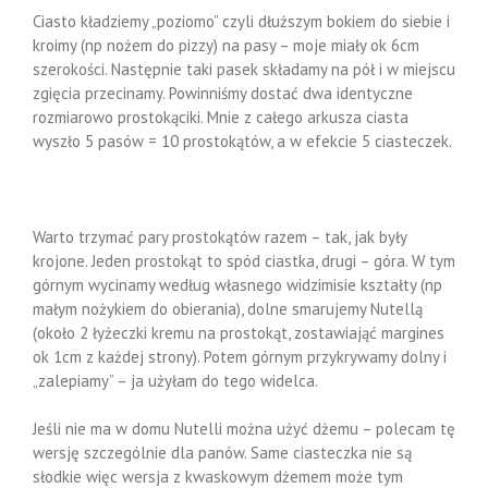
Ciasto kładziemy „poziomo” czyli dłuższym bokiem do siebie i
kroimy (np nożem do pizzy) na pasy – moje miały ok 6cm
szerokości. Następnie taki pasek składamy na pół i w miejscu
zgięcia przecinamy. Powinniśmy dostać dwa identyczne
rozmiarowo prostokąciki. Mnie z całego arkusza ciasta
wyszło 5 pasów = 10 prostokątów, a w efekcie 5 ciasteczek.
Warto trzymać pary prostokątów razem – tak, jak były
krojone. Jeden prostokąt to spód ciastka, drugi – góra. W tym
górnym wycinamy według własnego widzimisie kształty (np
małym nożykiem do obierania), dolne smarujemy Nutellą
(około 2 łyżeczki kremu na prostokąt, zostawiająć margines
ok 1cm z każdej strony). Potem górnym przykrywamy dolny i
„zalepiamy” – ja użyłam do tego widelca.
Jeśli nie ma w domu Nutelli można użyć dżemu – polecam tę
wersję szczególnie dla panów. Same ciasteczka nie są
słodkie więc wersja z kwaskowym dżemem może tym