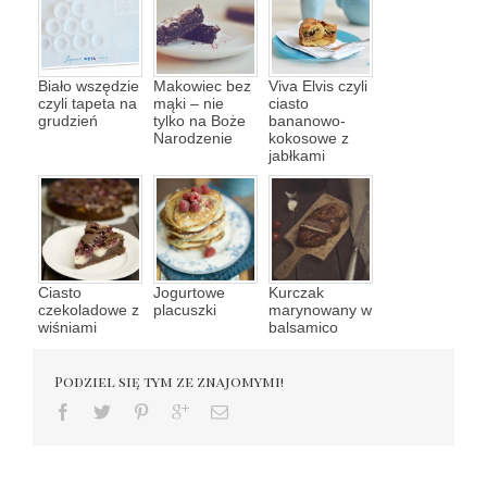
Biało wszędzie
Makowiec bez
Viva Elvis czyli
czyli tapeta na
mąki – nie
ciasto
grudzień
tylko na Boże
bananowo-
Narodzenie
kokosowe z
jabłkami
Ciasto
Jogurtowe
Kurczak
czekoladowe z
placuszki
marynowany w
wiśniami
balsamico
Podziel się tym ze znajomymi!