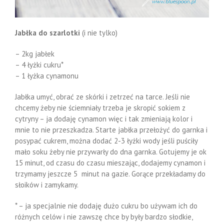
Jabłka do szarlotki
(i nie tylko)
– 2kg jabłek
– 4 łyżki cukru*
– 1 łyżka cynamonu
Jabłka umyć, obrać ze skórki i zetrzeć na tarce. Jeśli nie
chcemy żeby nie ściemniały trzeba je skropić sokiem z
cytryny – ja dodaję cynamon więc i tak zmieniają kolor i
mnie to nie przeszkadza. Starte jabłka przełożyć do garnka i
posypać cukrem, można dodać 2-3 łyżki wody jeśli puściły
mało soku żeby nie przywarły do dna garnka. Gotujemy je ok
15 minut, od czasu do czasu mieszając, dodajemy cynamon i
trzymamy jeszcze 5 minut na gazie. Gorące przekładamy do
słoików i zamykamy.
* – ja specjalnie nie dodaję dużo cukru bo używam ich do
różnych celów i nie zawszę chce by były bardzo słodkie,