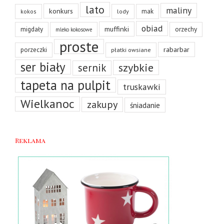
lato
maliny
konkurs
mak
kokos
lody
obiad
muffinki
migdały
orzechy
mleko kokosowe
proste
rabarbar
porzeczki
płatki owsiane
ser biały
szybkie
sernik
tapeta na pulpit
truskawki
Wielkanoc
zakupy
śniadanie
Reklama