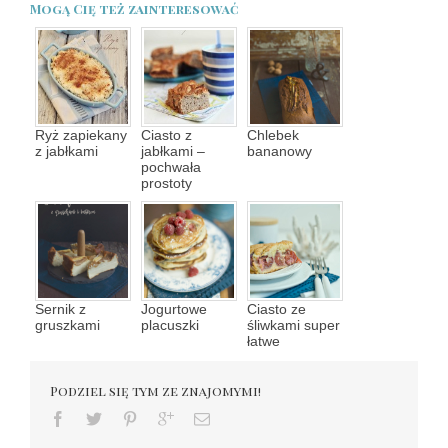
Mogą Cię też zainteresować
Ryż zapiekany
Ciasto z
Chlebek
z jabłkami
jabłkami –
bananowy
pochwała
prostoty
Sernik z
Jogurtowe
Ciasto ze
gruszkami
placuszki
śliwkami super
łatwe
Podziel się tym ze znajomymi!