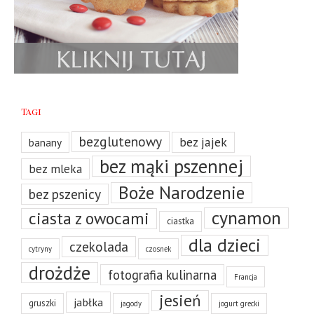
Tagi
bezglutenowy
bez jajek
banany
bez mąki pszennej
bez mleka
Boże Narodzenie
bez pszenicy
cynamon
ciasta z owocami
ciastka
dla dzieci
czekolada
cytryny
czosnek
drożdże
fotografia kulinarna
Francja
jesień
jabłka
gruszki
jagody
jogurt grecki