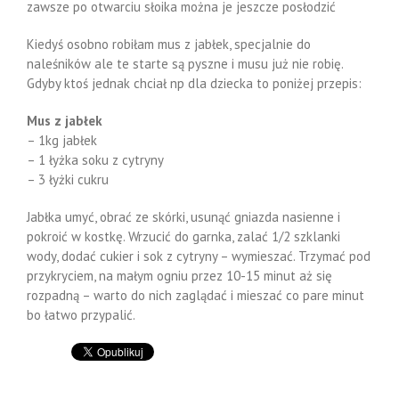
zawsze po otwarciu słoika można je jeszcze posłodzić
Kiedyś osobno robiłam mus z jabłek, specjalnie do
naleśników ale te starte są pyszne i musu już nie robię.
Gdyby ktoś jednak chciał np dla dziecka to poniżej przepis:
Mus z jabłek
– 1kg jabłek
– 1 łyżka soku z cytryny
– 3 łyżki cukru
Jabłka umyć, obrać ze skórki, usunąć gniazda nasienne i
pokroić w kostkę. Wrzucić do garnka, zalać 1/2 szklanki
wody, dodać cukier i sok z cytryny – wymieszać. Trzymać pod
przykryciem, na małym ogniu przez 10-15 minut aż się
rozpadną – warto do nich zaglądać i mieszać co pare minut
bo łatwo przypalić.