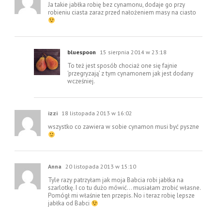
Ja takie jabłka robię bez cynamonu, dodaje go przy
robieniu ciasta zaraz przed nałożeniem masy na ciasto
bluespoon
15 sierpnia 2014 w 23:18
To też jest sposób chociaż one się fajnie
'przegryzają’ z tym cynamonem jak jest dodany
wcześniej.
izzi
18 listopada 2013 w 16:02
wszystko co zawiera w sobie cynamon musi być pyszne
Anna
20 listopada 2013 w 15:10
Tyle razy patrzyłam jak moja Babcia robi jabłka na
szarlotkę. I co tu dużo mówić… musiałam zrobić własne.
Pomógł mi właśnie ten przepis. No i teraz robię lepsze
jabłka od Babci