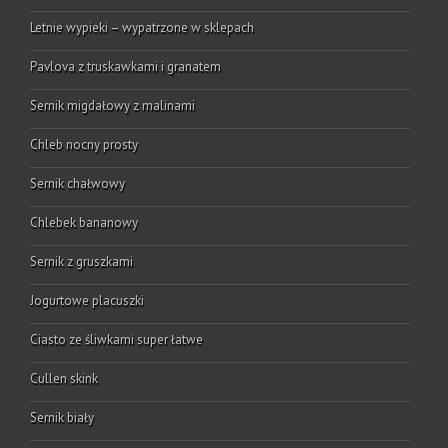
Letnie wypieki – wypatrzone w sklepach
Pavlova z truskawkami i granatem
Sernik migdałowy z malinami
Chleb nocny prosty
Sernik chałwowy
Chlebek bananowy
Sernik z gruszkami
Jogurtowe placuszki
Ciasto ze śliwkami super łatwe
Cullen skink
Sernik biały