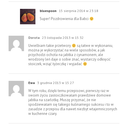
bluespoon
15 sierpnia 2014 w 23:18
Super! Pozdrowienia dla Babci
Dorota
23 listopada 2013 w 15:32
Uwielbiam takie przetwory
są łatwe w wykonaniu,
można je wykorzystać na wiele sposobów, a jak
przychodzi ochota na jabłka z cynamonem, ale
wrodzony leń daje o sobie znać, wystarczy odkręcić
słoiczek, wziąć łyżeczkę i wyjadać
Ewa
3 grudnia 2013 w 15:27
W tym roku, dzięki temu przepisowi, pierwszy raz w
swoim życiu zasłoiczkowałam prawdziwe domowe
jabłka na szarlotkę. Muszę przyznać, że nie
spodziewałam się takiego kulinarnego sukcesu i to w
zasadzie z przepisu dla nawet niezbyt wtajemniczonych
w kuchenne czary.