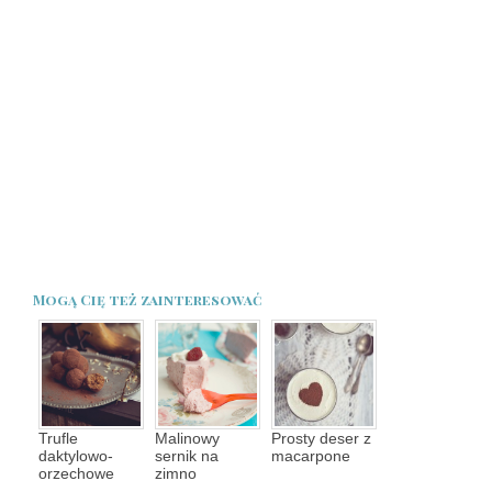
Mogą Cię też zainteresować
Trufle
Malinowy
Prosty deser z
daktylowo-
sernik na
macarpone
orzechowe
zimno