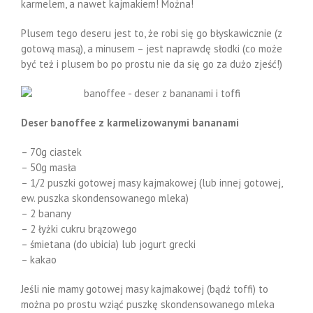
karmelem, a nawet kajmakiem! Można!
Plusem tego deseru jest to, że robi się go błyskawicznie (z
gotową masą), a minusem – jest naprawdę słodki (co może
być też i plusem bo po prostu nie da się go za dużo zjeść!)
Deser banoffee z karmelizowanymi bananami
– 70g ciastek
– 50g masła
– 1/2 puszki gotowej masy kajmakowej (lub innej gotowej,
ew. puszka skondensowanego mleka)
– 2 banany
– 2 łyżki cukru brązowego
– śmietana (do ubicia) lub jogurt grecki
– kakao
Jeśli nie mamy gotowej masy kajmakowej (bądź toffi) to
można po prostu wziąć puszkę skondensowanego mleka