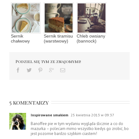
Sernik
Sernik tiramisu
Chleb owsiany
chałwowy
(warstwowy)
(bannock)
Podziel się tym ze znajomymi!
5 komentarzy
Inspirowane smakiem
25 kwietnia 2013 w 09:37
Banoffee pie w tym wydaniu wygląda ślicznie a co do
mazurka – polecam mimo wszystko kiedys go zrobić, bo
jest pozornie bardzo szybkim ciastem!