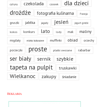
dla dzieci
czekolada
cytryny
czosnek
drożdże
fotografia kulinarna
Francja
jesień
jabłka
gruszki
jagody
jogurt grecki
lato
maliny
konkurs
mak
kokos
lody
obiad
muffinki
migdały
orzechy
mleko kokosowe
proste
rabarbar
porzeczki
płatki owsiane
ser biały
szybkie
sernik
tapeta na pulpit
truskawki
Wielkanoc
zakupy
śniadanie
Reklama