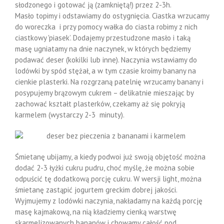
słodzonego i gotować ją (zamkniętą!) przez 2-3h.
Masło topimy i odstawiamy do ostygnięcia. Ciastka wrzucamy
do woreczka i przy pomocy wałka do ciasta robimy z nich
ciastkowy 'piasek’. Dodajemy przestudzone masło i taką
masę ugniatamy na dnie naczynek, w których będziemy
podawać deser (kokilki lub inne). Naczynia wstawiamy do
lodówki by spód stężał, a w tym czasie kroimy banany na
cienkie plasterki. Na rozgrzaną patelnię wrzucamy banany i
posypujemy brązowym cukrem – delikatnie mieszając by
zachować kształt plasterków, czekamy aż się pokryją
karmelem (wystarczy 2-3 minuty).
Śmietanę ubijamy, a kiedy podwoi już swoją objętość można
dodać 2-3 łyżki cukru pudru, choć myślę, że można sobie
odpuścić tę dodatkową porcję cukru. W wersji light, można
śmietanę zastąpić jogurtem greckim dobrej jakości.
Wyjmujemy z lodówki naczynia, nakładamy na każdą porcję
masę kajmakową, na nią kładziemy cienką warstwę
skarmelizowanych bananów i chowamy całość pod