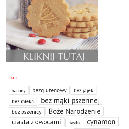
Tagi
bezglutenowy
bez jajek
banany
bez mąki pszennej
bez mleka
Boże Narodzenie
bez pszenicy
cynamon
ciasta z owocami
ciastka