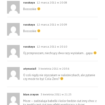
russkaya
12 marca 2011 w 20:08
Bosssskie
russkaya
12 marca 2011 w 20:09
Bosssskie
russkaya
12 marca 2011 w 20:10
Oj przepraszam, niechcący dwa razy wysłałam…gapa
atynusia3
3 kwietnia 2011 w 20:56
O coli nigdy nie słyszałam w naleśniczkach, ale pytanie
czy może to być Cola Zero?
blue.crayon
3 kwietnia 2011 w 21:25
Moze – zadzialaja babelki i kolor bedzie ciut inny choc z
ta zwykla jest ciut inny efekt wynikajacy z duzej