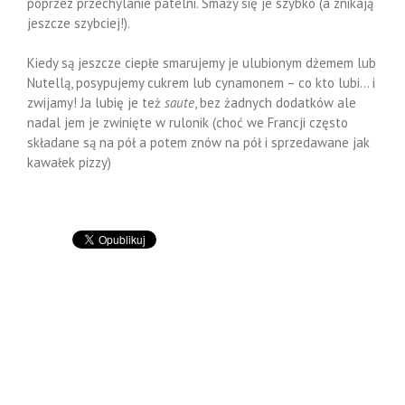
poprzez przechylanie patelni. Smaży się je szybko (a znikają
jeszcze szybciej!).
Kiedy są jeszcze ciepłe smarujemy je ulubionym dżemem lub
Nutellą, posypujemy cukrem lub cynamonem – co kto lubi… i
zwijamy! Ja lubię je też
saute
, bez żadnych dodatków ale
nadal jem je zwinięte w rulonik (choć we Francji często
składane są na pół a potem znów na pół i sprzedawane jak
kawałek pizzy)