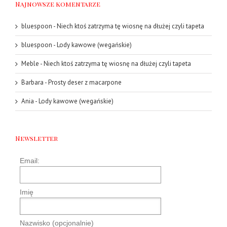
Najnowsze komentarze
bluespoon
-
Niech ktoś zatrzyma tę wiosnę na dłużej czyli tapeta
bluespoon
-
Lody kawowe (wegańskie)
Meble
-
Niech ktoś zatrzyma tę wiosnę na dłużej czyli tapeta
Barbara
-
Prosty deser z macarpone
Ania
-
Lody kawowe (wegańskie)
Newsletter
Email:
Imię
Nazwisko (opcjonalnie)