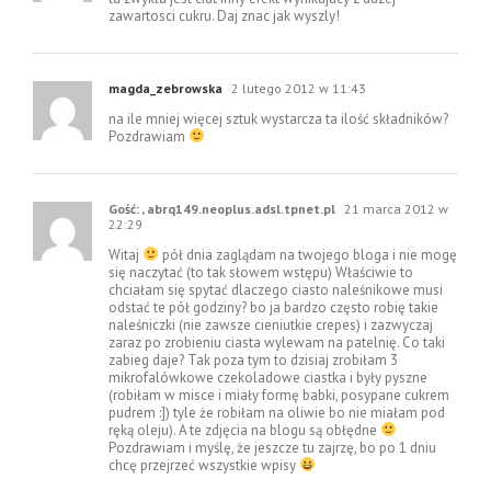
zawartosci cukru. Daj znac jak wyszly!
magda_zebrowska
2 lutego 2012 w 11:43
na ile mniej więcej sztuk wystarcza ta ilość składników?
Pozdrawiam
Gość: , abrq149.neoplus.adsl.tpnet.pl
21 marca 2012 w
22:29
Witaj
pół dnia zaglądam na twojego bloga i nie mogę
się naczytać (to tak słowem wstępu) Właściwie to
chciałam się spytać dlaczego ciasto naleśnikowe musi
odstać te pół godziny? bo ja bardzo często robię takie
naleśniczki (nie zawsze cieniutkie crepes) i zazwyczaj
zaraz po zrobieniu ciasta wylewam na patelnię. Co taki
zabieg daje? Tak poza tym to dzisiaj zrobiłam 3
mikrofalówkowe czekoladowe ciastka i były pyszne
(robiłam w misce i miały formę babki, posypane cukrem
pudrem :]) tyle że robiłam na oliwie bo nie miałam pod
ręką oleju). A te zdjęcia na blogu są obłędne
Pozdrawiam i myślę, że jeszcze tu zajrzę, bo po 1 dniu
chcę przejrzeć wszystkie wpisy