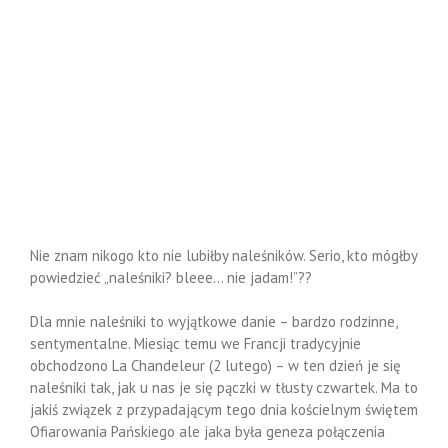
Nie znam nikogo kto nie lubiłby naleśników. Serio, kto mógłby
powiedzieć „naleśniki? bleee… nie jadam!”??
Dla mnie naleśniki to wyjątkowe danie – bardzo rodzinne,
sentymentalne. Miesiąc temu we Francji tradycyjnie
obchodzono La Chandeleur (2 lutego) – w ten dzień je się
naleśniki tak, jak u nas je się pączki w tłusty czwartek. Ma to
jakiś związek z przypadającym tego dnia kościelnym świętem
Ofiarowania Pańskiego ale jaka była geneza połączenia