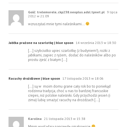
Gość: trelemorele, ckp238.neoplus.adsl.tpnet.pl
9 lipca
2012 w 21:09
wzruszyłaś mnie tymi naleśnikami…
Jabłka prażone na szarlotkę | blue spoon
14 września 2013 w 18:30
[…] szybciutko upiec szarlotkę (z budyniem!), rożki z
jabłkami, zapiec z ryżem, dodać do naleśników albo po
prostu zjeść z białym […]
Racuchy drożdżowe | blue spoon
17 listopada 2013 w 18:06
[…] są w moim domu grane cały rok bo to poniekąd
rodzinna tradycja, choć u nas to bardziej francuskie
crepes, niż polskie naleśniki. Gdy przychodzi jesień (i
zima) lubię smażyć racuchy na drożdżach […]
Karolina
21 listopada 2013 w 15:38
Mmm wyglądają naprawdę smakowicie