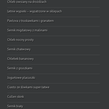
Chleb owsiany na drożdżach
Letnie wypieki – wypatrzone w sklepach
Pavlova z truskawkami i granatem
Sernik migdałowy z malinami
Chleb nocny prosty
Sernik chałwowy
Chlebek bananowy
Sernik z gruszkami
Jogurtowe placuszki
Ciasto ze śliwkami super łatwe
Cullen skink
Sernik biały