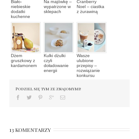
Biało-
Na majówkę –
Cranberry
niebieskie
wypatrzone w
Noel – ciastka
dodatki
sklepach
z żurawiną
kuchenne
Dżem
Kulki dżulki
Wasze
gruszkowy z
czyli
ulubione
kardamonem
doładowanie
przepisy –
energii
rozwiązanie
konkursu
Podziel się tym ze znajomymi!
13 komentarzy