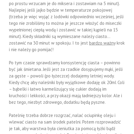
po prostu wrzucam je do miksera i zostawiam na 5 minut).
Najlepiej jeśli jajko będzie w temperaturze pokojowej
(trzeba je więc wyjąć z lodówki odpowiednio wcześniej, jeśli
tego nie zrobiliśmy to można je jeszcze włożyć do miseczki
wypełnionej ciepłą wodą i zostawić w takiej kąpieli na 15
minut). Kiedy składniki są wymieszane należy ciasto…
zostawić na 30 minut w spokoju. I to jest
bardzo ważny
krok
i nie należy go pomijać!
Po tym czasie sprawdzamy konsystencję ciasta – powinno
być jak śmietana. Jeśli jest za rzadkie dosypujemy mąki, jeśli
za gęste – powoli (po łyżeczce) dodajemy letniej wody.
Kiedy chcę aby naleśniki były wyjątkowe dodaję ok 20ml Coli
– bąbelki i łatwo karmelizujący się cukier dodają im
kruchości i lekkości, a przy okazji mają ładniejszy kolor. Ale i
bez tego, niezbyt zdrowego, dodatku będą pyszne.
Patelnię trzeba dobrze rozgrzać, nalać ociupinkę oleju i
wlewać ciasto na sam środek patelni. Potem rozprowadzić
je tak, aby warstwa była cieniutka za pomocą łyżki bądź