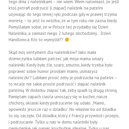
tego dnia z naleśnikami – nie wiem. Wiem natomiast, że jeśli
ktoś potrafi podrzucić (i złapać) naleśnik na patelni
używając do tego lewej ręki, podczas gdy w prawej trzyma
monetę – to jest to wróżba, że w tym roku nie zazna biedy.
Pomyślałam sobie, że w Polsce też przydałby się Dzień
Naleśnika, a zamiast niego 2 lutego obchodzimy… Dzień
Handlowca. Kto to wymyślił??
Skąd mój sentyment dla naleśników? Jako mała
dziewczynka lubiłam patrzeć jak moja mama smaży
naleśniki. Kiedy było źle, szaro, smutno, kiedy trzeba było
poprawić sobie humor prosiłam 'mamo, usmażysz
naleśniczki’? Lubiłam prosić żeby je podrzuciła na patelni –
to wcale nie takie proste podrzucić i złapać naleśnik
patelnią. W dodatku złapać tak, żeby spadł tą drugą stroną.
Pamiętam zapach ciasta unoszący się w kuchni, nasze
chichoty, oklaski kiedy podrzucenie się udało. „Mamo,
opowiedz jeszcze raz o dziadku”. No właśnie bo od dziadka
to się zaczęło. Od dziadka, który z Francji przywiózł i przepis,
i podrzucanie. Tylko u nas w domu naleśniki były
cieniutenkie jak papier, kruchutkie, idealne. Tylko u nas