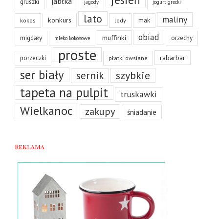
jabłka
gruszki
jagody
jogurt grecki
lato
maliny
konkurs
mak
kokos
lody
obiad
muffinki
migdały
orzechy
mleko kokosowe
proste
rabarbar
porzeczki
płatki owsiane
ser biały
szybkie
sernik
tapeta na pulpit
truskawki
Wielkanoc
zakupy
śniadanie
Reklama