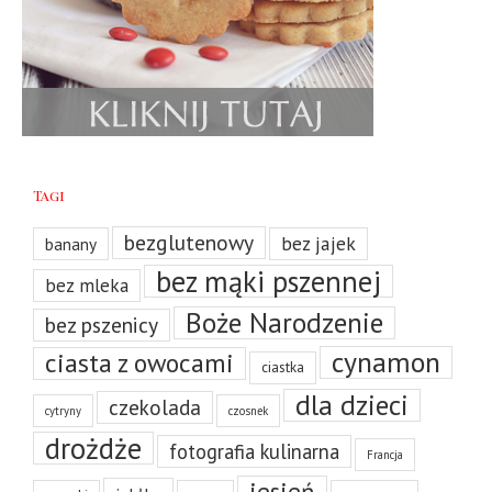
Tagi
bezglutenowy
bez jajek
banany
bez mąki pszennej
bez mleka
Boże Narodzenie
bez pszenicy
cynamon
ciasta z owocami
ciastka
dla dzieci
czekolada
cytryny
czosnek
drożdże
fotografia kulinarna
Francja
jesień