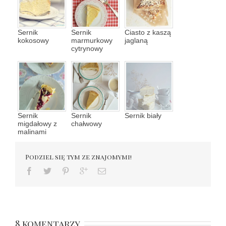
Sernik
Sernik
Ciasto z kaszą
kokosowy
marmurkowy
jaglaną
cytrynowy
Sernik
Sernik
Sernik biały
migdałowy z
chałwowy
malinami
Podziel się tym ze znajomymi!
8 komentarzy