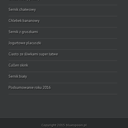
Sernik chałwowy
Chlebek bananowy
Sernik z gruszkami
Jogurtowe placuszki
Ciasto ze śliwkami super łatwe
Cullen skink
Sernik biały
Podsumowanie roku 2016
Copyright 2015 bluespoon.pl