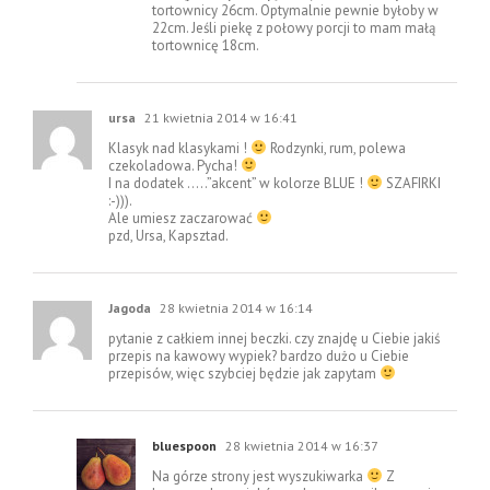
tortownicy 26cm. Optymalnie pewnie byłoby w
22cm. Jeśli piekę z połowy porcji to mam małą
tortownicę 18cm.
ursa
21 kwietnia 2014 w 16:41
Klasyk nad klasykami !
Rodzynki, rum, polewa
czekoladowa. Pycha!
I na dodatek …..”akcent” w kolorze BLUE !
SZAFIRKI
:-))).
Ale umiesz zaczarować
pzd, Ursa, Kapsztad.
Jagoda
28 kwietnia 2014 w 16:14
pytanie z całkiem innej beczki. czy znajdę u Ciebie jakiś
przepis na kawowy wypiek? bardzo dużo u Ciebie
przepisów, więc szybciej będzie jak zapytam
bluespoon
28 kwietnia 2014 w 16:37
Na górze strony jest wyszukiwarka
Z