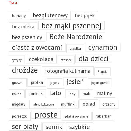
Tagi
bezglutenowy
bez jajek
banany
bez mąki pszennej
bez mleka
Boże Narodzenie
bez pszenicy
cynamon
ciasta z owocami
ciastka
dla dzieci
czekolada
cytryny
czosnek
drożdże
fotografia kulinarna
Francja
jesień
jabłka
gruszki
jagody
jogurt grecki
lato
maliny
konkurs
mak
kokos
lody
obiad
muffinki
migdały
orzechy
mleko kokosowe
proste
rabarbar
porzeczki
płatki owsiane
ser biały
szybkie
sernik