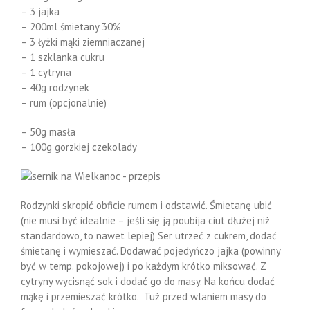
– 3 jajka
– 200ml śmietany 30%
– 3 łyżki mąki ziemniaczanej
– 1 szklanka cukru
– 1 cytryna
– 40g rodzynek
– rum (opcjonalnie)
– 50g masła
– 100g gorzkiej czekolady
Rodzynki skropić obficie rumem i odstawić. Śmietanę ubić
(nie musi być idealnie – jeśli się ją poubija ciut dłużej niż
standardowo, to nawet lepiej) Ser utrzeć z cukrem, dodać
śmietanę i wymieszać. Dodawać pojedyńczo jajka (powinny
być w temp. pokojowej) i po każdym krótko miksować. Z
cytryny wycisnąć sok i dodać go do masy. Na końcu dodać
mąkę i przemieszać krótko. Tuż przed wlaniem masy do