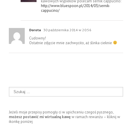
kawowych wypieków polecam sernik cappucino:
http://www.bluespoon.pl/2014/03/sernik-
cappucino/
Dorota
30 października 2014 w 20:56
Cudowny!
Ostatnie zdjęcie mnie zachwyciło, aż ślinka cieknie
Jeżeli moje przepisy pomogły ci w upichceniu czegoś pysznego,
możesz postawić mi wirtualną kawę
w ramach rewanżu – kliknij w
ikonkę poniżej