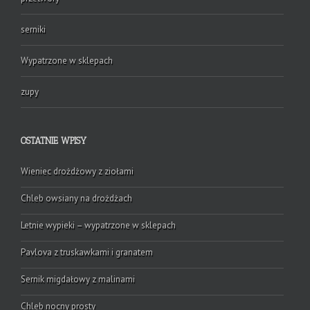
serniki
Wypatrzone w sklepach
zupy
OSTATNIE WPISY
Wieniec drożdżowy z ziołami
Chleb owsiany na drożdżach
Letnie wypieki – wypatrzone w sklepach
Pavlova z truskawkami i granatem
Sernik migdałowy z malinami
Chleb nocny prosty