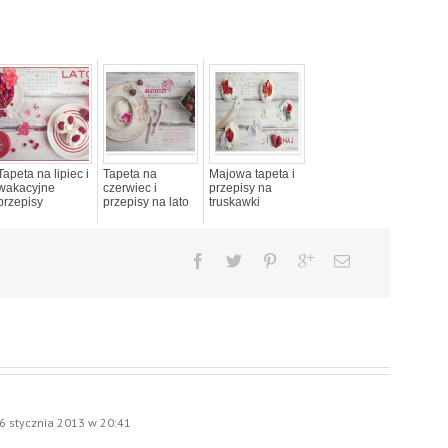
Tapeta na lipiec i
Tapeta na
Majowa tapeta i
wakacyjne
czerwiec i
przepisy na
przepisy
przepisy na lato
truskawki
6 stycznia 2013 w 20:41