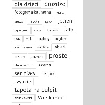
drożdże
dla dzieci
fotografia kulinarna
Francja
jesień
jabłka
gruszki
jagody
lato
konkurs
kokos
jogurt grecki
maliny
mak
migdały
lody
obiad
muffinki
mleko kokosowe
proste
orzechy
porzeczki
rabarbar
płatki owsiane
ser biały
sernik
szybkie
tapeta na pulpit
Wielkanoc
truskawki