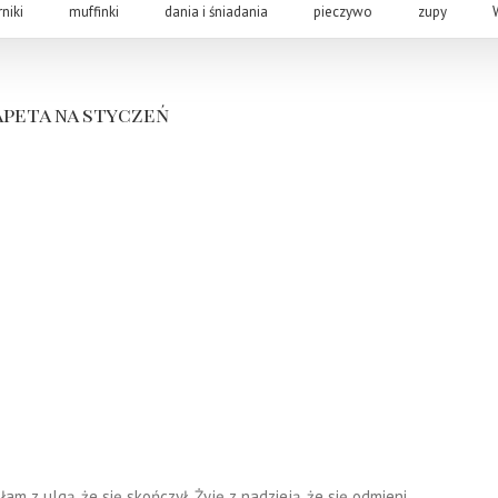
rniki
muffinki
dania i śniadania
pieczywo
zupy
tapeta na styczeń
m z ulgą, że się skończył. Żyję z nadzieją, że się odmieni,