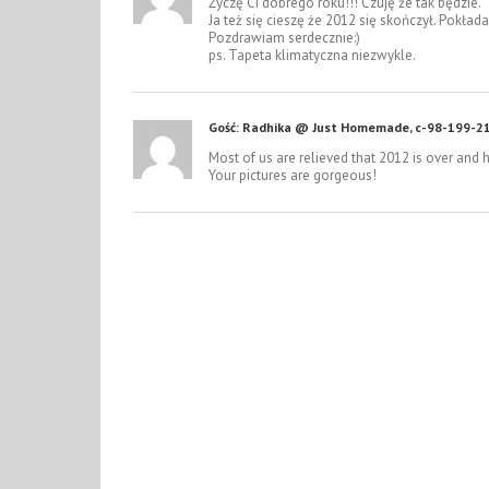
Życzę Ci dobrego roku!!! Czuję że tak będzie.
Ja też się cieszę że 2012 się skończył. Pokła
Pozdrawiam serdecznie:)
ps. Tapeta klimatyczna niezwykle.
Gość: Radhika @ Just Homemade, c-98-199-2
Most of us are relieved that 2012 is over and h
Your pictures are gorgeous!