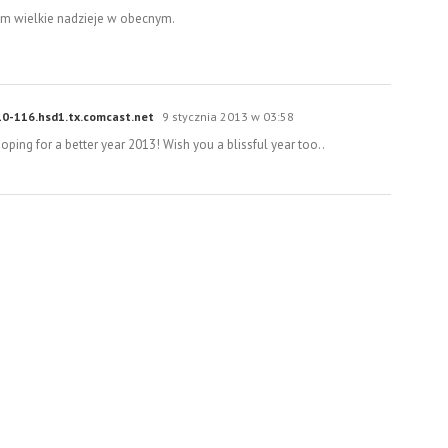
dam wielkie nadzieje w obecnym.
10-116.hsd1.tx.comcast.net
9 stycznia 2013 w 03:58
oping for a better year 2013! Wish you a blissful year too..