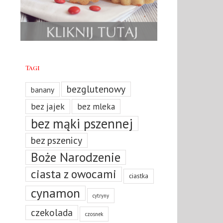
Tagi
bezglutenowy
banany
bez jajek
bez mleka
bez mąki pszennej
bez pszenicy
Boże Narodzenie
ciasta z owocami
ciastka
cynamon
cytryny
czekolada
czosnek