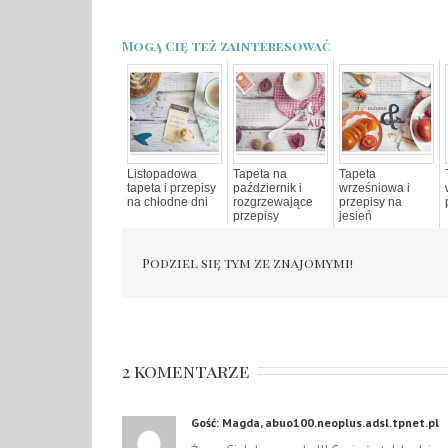
Mogą Cię też zainteresować
Listopadowa
Tapeta na
Tapeta
tapeta i przepisy
październik i
wrześniowa i
na chłodne dni
rozgrzewające
przepisy na
przepisy
jesień
Podziel się tym ze znajomymi!
2 komentarze
Gość: Magda, abuo100.neoplus.adsl.tpnet.pl