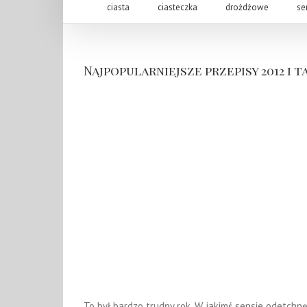
ciasta
ciasteczka
drożdżowe
se
Najpopularniejsze przepisy 2012 i 
To był bardzo trudny rok. W jakimś sensie odetchnęła