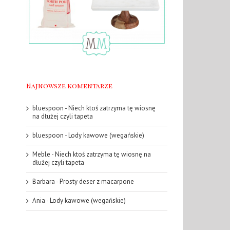
Najnowsze komentarze
bluespoon
-
Niech ktoś zatrzyma tę wiosnę
na dłużej czyli tapeta
bluespoon
-
Lody kawowe (wegańskie)
Meble
-
Niech ktoś zatrzyma tę wiosnę na
dłużej czyli tapeta
Barbara
-
Prosty deser z macarpone
Ania
-
Lody kawowe (wegańskie)