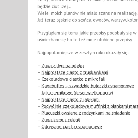
będzie ciut lżej…
Wiele moich planów nie miało szans na realizację
Już teraz tęsknie do słońca, owoców, warzyw, kolor
Przyglądam się temu jakie przepisy podobały się w
uśmiecham się bo to też moje ulubione przepisy.
Najpopularniejsze w zeszłym roku okazały się:
–
Zupa z dyni na mleku
–
Najprostsze ciasto z truskawkami
–
Czekoladowe ciastko z mikrofali
–
Kanebulles – szwedzkie bułeczki cynamonowe
–
Jajka sernikowe (deser wielkanocny)
–
Najprostsze ciasto z jabłkami
–
Podwójnie czekoladowe muffinki z piankami ma
–
Placuszki owsiane z rodzynkami na śniadanie
–
Zupa-krem z cukinii
–
Odrywane ciasto cynamonowe