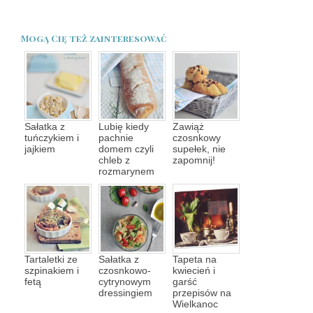
Mogą Cię też zainteresować
Sałatka z
Lubię kiedy
Zawiąż
tuńczykiem i
pachnie
czosnkowy
jajkiem
domem czyli
supełek, nie
chleb z
zapomnij!
rozmarynem
Tartaletki ze
Sałatka z
Tapeta na
szpinakiem i
czosnkowo-
kwiecień i
fetą
cytrynowym
garść
dressingiem
przepisów na
Wielkanoc