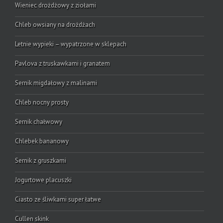
Wieniec drożdżowy z ziołami
Chleb owsiany na drożdżach
Letnie wypieki – wypatrzone w sklepach
Pavlova z truskawkami i granatem
Sernik migdałowy z malinami
Chleb nocny prosty
Sernik chałwowy
Chlebek bananowy
Sernik z gruszkami
Jogurtowe placuszki
Ciasto ze śliwkami super łatwe
Cullen skink