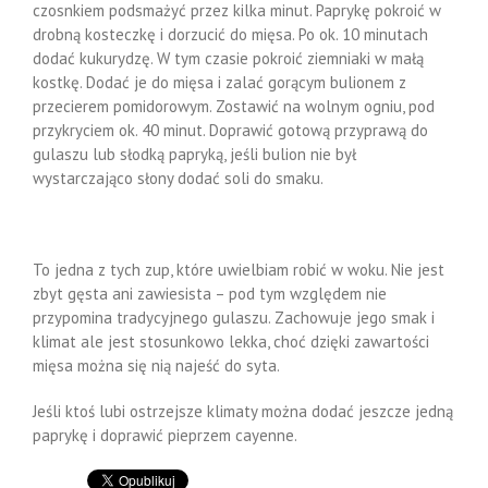
czosnkiem podsmażyć przez kilka minut. Paprykę pokroić w
drobną kosteczkę i dorzucić do mięsa. Po ok. 10 minutach
dodać kukurydzę. W tym czasie pokroić ziemniaki w małą
kostkę. Dodać je do mięsa i zalać gorącym bulionem z
przecierem pomidorowym. Zostawić na wolnym ogniu, pod
przykryciem ok. 40 minut. Doprawić gotową przyprawą do
gulaszu lub słodką papryką, jeśli bulion nie był
wystarczająco słony dodać soli do smaku.
To jedna z tych zup, które uwielbiam robić w woku. Nie jest
zbyt gęsta ani zawiesista – pod tym względem nie
przypomina tradycyjnego gulaszu. Zachowuje jego smak i
klimat ale jest stosunkowo lekka, choć dzięki zawartości
mięsa można się nią najeść do syta.
Jeśli ktoś lubi ostrzejsze klimaty można dodać jeszcze jedną
paprykę i doprawić pieprzem cayenne.