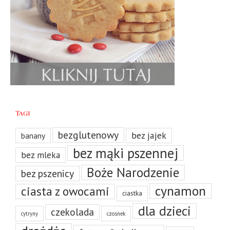
Tagi
bezglutenowy
bez jajek
banany
bez mąki pszennej
bez mleka
Boże Narodzenie
bez pszenicy
cynamon
ciasta z owocami
ciastka
dla dzieci
czekolada
cytryny
czosnek