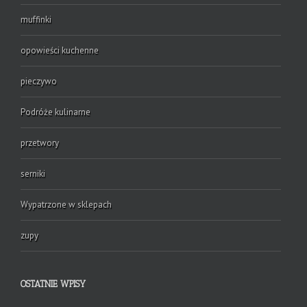
muffinki
opowieści kuchenne
pieczywo
Podróże kulinarne
przetwory
serniki
Wypatrzone w sklepach
zupy
OSTATNIE WPISY