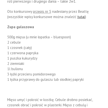
roli pierwszego i drugiego dania – takie 2w1.
Oto konkursowy
przepis nr 5
nadesłany przez Beattę
(wszystkie wpisy konkursowe można znaleźć
tutaj
)
Zupa gulaszowa
500g mięsa (u mnie łopatka – bluespoon)
2 cebule
1 czosnek (cały)
1 czerwona papryka
1 puszka kukurydzy
2 ziemniaki
1l bulionu
3 łyżki przecieru pomidorowego
1 łyżka przyprawy do gulaszu lub słodkiej papryki
Mięso umyć i pokroić w kostkę. Cebule drobno posiekać,
czosnek obrać i pokroić w plasterki. Mięso z cebulą i