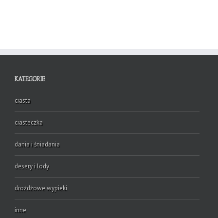
KATEGORIE
ciasta
ciasteczka
dania i śniadania
desery i lody
drożdżowe wypieki
inne