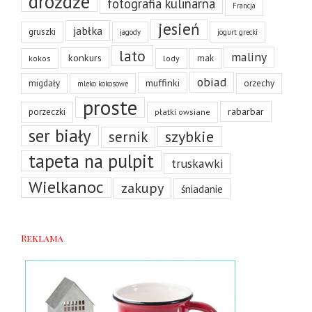
drożdże
fotografia kulinarna
Francja
jesień
jabłka
gruszki
jagody
jogurt grecki
lato
maliny
konkurs
mak
kokos
lody
obiad
muffinki
migdały
orzechy
mleko kokosowe
proste
rabarbar
porzeczki
płatki owsiane
ser biały
szybkie
sernik
tapeta na pulpit
truskawki
Wielkanoc
zakupy
śniadanie
Reklama