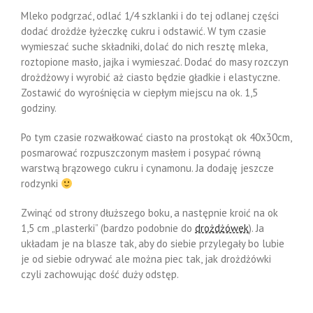
Mleko podgrzać, odlać 1/4 szklanki i do tej odlanej części
dodać drożdże łyżeczkę cukru i odstawić. W tym czasie
wymieszać suche składniki, dolać do nich resztę mleka,
roztopione masło, jajka i wymieszać. Dodać do masy rozczyn
drożdżowy i wyrobić aż ciasto będzie gładkie i elastyczne.
Zostawić do wyrośnięcia w ciepłym miejscu na ok. 1,5
godziny.
Po tym czasie rozwałkować ciasto na prostokąt ok 40x30cm,
posmarować rozpuszczonym masłem i posypać równą
warstwą brązowego cukru i cynamonu. Ja dodaję jeszcze
rodzynki
Zwinąć od strony dłuższego boku, a następnie kroić na ok
1,5 cm „plasterki” (bardzo podobnie do
drożdżówek
). Ja
układam je na blasze tak, aby do siebie przylegały bo lubie
je od siebie odrywać ale można piec tak, jak drożdżówki
czyli zachowując dość duży odstęp.