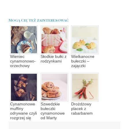
Mogą Cię też zainteresować
Wieniec
Słodkie bułki z
Wielkanocne
cynamonowo-
rodzynkami
bułeczki –
orzechowy
zajączki
Cynamonowe
Szwedzkie
Drożdżowy
muffiny
bułeczki
placek z
odrywane czyli
cynamonowe
rabarbarem
rozgrzej się
od Marty