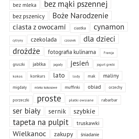
bez mąki pszennej
bez mleka
Boże Narodzenie
bez pszenicy
cynamon
ciasta z owocami
ciastka
dla dzieci
czekolada
cytryny
czosnek
drożdże
fotografia kulinarna
Francja
jesień
jabłka
gruszki
jagody
jogurt grecki
lato
maliny
konkurs
mak
kokos
lody
obiad
muffinki
migdały
orzechy
mleko kokosowe
proste
rabarbar
porzeczki
płatki owsiane
ser biały
szybkie
sernik
tapeta na pulpit
truskawki
Wielkanoc
zakupy
śniadanie