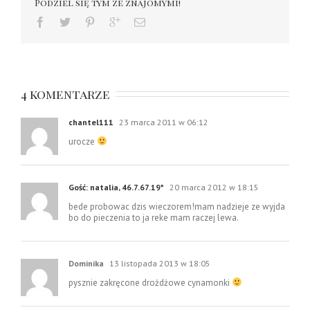
Podziel się tym ze znajomymi!
4 komentarze
chantel111
23 marca 2011 w 06:12
urocze
Gość: natalia, 46.7.67.19*
20 marca 2012 w 18:15
bede probowac dzis wieczorem!mam nadzieje ze wyjda
bo do pieczenia to ja reke mam raczej lewa.
Dominika
13 listopada 2013 w 18:05
pysznie zakręcone drożdżowe cynamonki