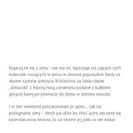
Kojarzą mi się z zimą – nie ma nic lepszego niż zapach tych
bułeczek rosnących w piecu w zimowe popołudnie kiedy za
oknem szaleje śnieżyca. Królestwo za takie ciepłe
„ślimaczki” z mocną nutą cynamonu podane z kubkiem
gorącej kawy po powrocie do domu w zimowy wieczór.
I w ten weekend postanowiłam je upiec… tak na
pożegnanie zimy – niech już idzie bo choć jutro zaczyna się
kalendarzowa wiosna, to za oknem jej póki co nie widać.