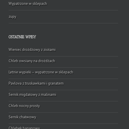
Wypatrzone w sklepach
zupy
OSTATNIE WPISY
Wieniec drożdżowy z ziołami
Chleb owsiany na drożdżach
Letnie wypieki – wypatrzone w sklepach
Pavlova z truskawkami i granatem
Sernik migdałowy z malinami
Chleb nocny prosty
Sernik chałwowy
Chlebek bananowy