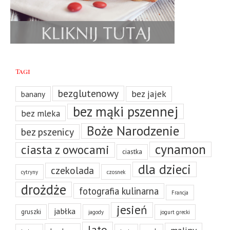
Tagi
bezglutenowy
bez jajek
banany
bez mąki pszennej
bez mleka
Boże Narodzenie
bez pszenicy
cynamon
ciasta z owocami
ciastka
dla dzieci
czekolada
cytryny
czosnek
drożdże
fotografia kulinarna
Francja
jesień
jabłka
gruszki
jagody
jogurt grecki
lato