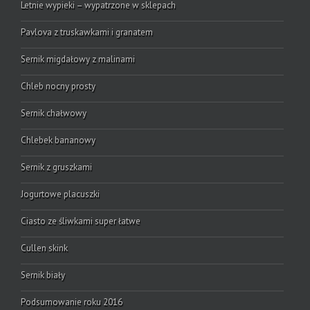
Letnie wypieki – wypatrzone w sklepach
Pavlova z truskawkami i granatem
Sernik migdałowy z malinami
Chleb nocny prosty
Sernik chałwowy
Chlebek bananowy
Sernik z gruszkami
Jogurtowe placuszki
Ciasto ze śliwkami super łatwe
Cullen skink
Sernik biały
Podsumowanie roku 2016