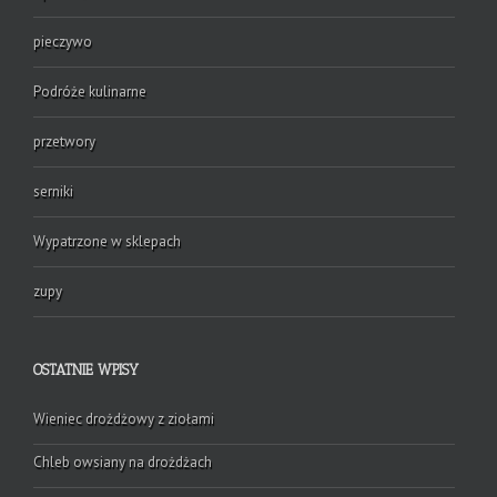
pieczywo
Podróże kulinarne
przetwory
serniki
Wypatrzone w sklepach
zupy
OSTATNIE WPISY
Wieniec drożdżowy z ziołami
Chleb owsiany na drożdżach