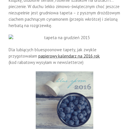
książkę, ulubione seriale, robienie szalików na drutach i…
pieczenie. W duchu lekko zimowo-świątecznym choć jeszcze
niezupełnie jest grudniowa tapeta – z pysznym drożdżowym
ciachem pachnącym cynamonem (przepis wkrótce) i zieloną
herbatą na rozgrzewkę.
Dla lubiących bluespoonowe tapety, jak zwykle
przygotowałam
papierowy kalendarz na 2016 rok
(kod rabatowy wysyłam w newsletterze)