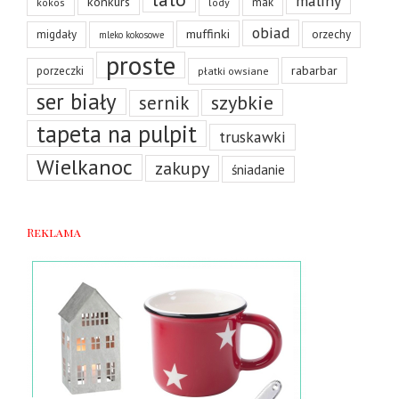
maliny
konkurs
mak
kokos
lody
obiad
muffinki
migdały
orzechy
mleko kokosowe
proste
rabarbar
porzeczki
płatki owsiane
ser biały
szybkie
sernik
tapeta na pulpit
truskawki
Wielkanoc
zakupy
śniadanie
Reklama