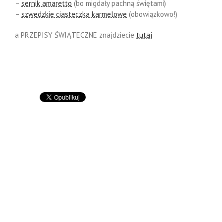
–
sernik amaretto
(bo migdały pachną świętami)
–
szwedzkie ciasteczka karmelowe
(obowiązkowo!)
a PRZEPISY ŚWIĄTECZNE znajdziecie
tutaj