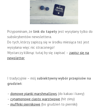
Przypominam, że
link do tapety
jest wysyłany tylko do
subskrybentów newslettera.
Do tych, którzy zapiszą się w środku miesiąca też jest
wysyłana więc nic straconego!
Wystarczy kliknąc tutaj by się zapisać –
zapisz się na
newsletter
I tradycyjnie – mój
subiektywny wybór przepisów na
grudzień
:
–
domowe pianki marshmallows
(do kakao i kawy)
–
cynamonowe ciasto warstwowe
(hit zimy)
–
muffinki piernikowe
(bo grudzień to pierniki)