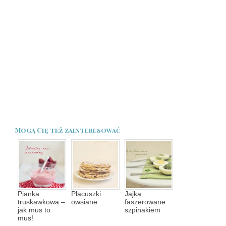
Mogą Cię też zainteresować
Pianka
Placuszki
Jajka
truskawkowa –
owsiane
faszerowane
jak mus to
szpinakiem
mus!