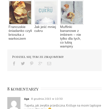
Francuskie
Jak jeść mniej
Muffinki
śniadanko czyli
cukru
bananowe z
brioszka z
imbirem – nie
warkoczem
tylko dla tych,
co lubią
wampiry
Podziel się tym ze znajomymi!
8 komentarzy
Aga
8 grudnia 2015 w 10:30
Tapeta, jak zwykle prześliczna. Króluje na moim laptopie