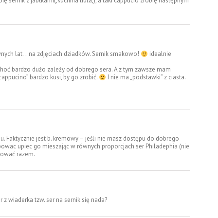
bię sernik z jabłkami(,kuchnia lidla,), a taki cappucio zrobię następnym
dawnych lat… na zdjęciach dziadków. Sernik smakowo!
idealnie
, choć bardzo dużo zależy od dobrego sera. A z tym zawsze mam
appucino” bardzo kusi, by go zrobić.
I nie ma „podstawki” z ciasta.
u. Faktycznie jest b. kremowy – jeśli nie masz dostępu do dobrego
bowac upiec go mieszając w równych proporcjach ser Philadephia (nie
ndować razem.
 z wiaderka tzw. ser na sernik się nada?