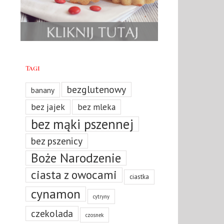
Tagi
bezglutenowy
banany
bez jajek
bez mleka
bez mąki pszennej
bez pszenicy
Boże Narodzenie
ciasta z owocami
ciastka
cynamon
cytryny
czekolada
czosnek