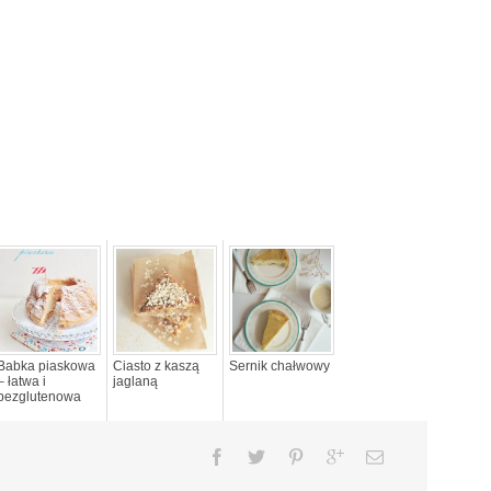
Babka piaskowa
Ciasto z kaszą
Sernik chałwowy
– łatwa i
jaglaną
bezglutenowa