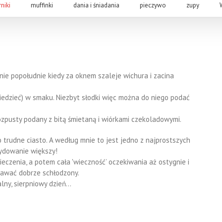
rniki
muffinki
dania i śniadania
pieczywo
zupy
nie popołudnie kiedy za oknem szaleje wichura i zacina
wiedzieć) w smaku. Niezbyt słodki więc można do niego podać
zpusty podany z bitą śmietaną i wiórkami czekoladowymi.
o trudne ciasto. A według mnie to jest jedno z najprostszych
cydowanie większy!
ieczenia, a potem cała 'wieczność’ oczekiwania aż ostygnie i
odawać dobrze schłodzony.
lny, sierpniowy dzień…