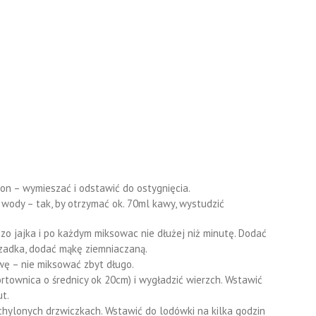
n – wymieszać i odstawić do ostygnięcia.
wody – tak, by otrzymać ok. 70ml kawy, wystudzić
o jajka i po każdym miksowac nie dłużej niż minutę. Dodać
 rzadka, dodać mąkę ziemniaczaną.
ę – nie miksować zbyt długo.
rtownica o średnicy ok 20cm) i wygładzić wierzch. Wstawić
t.
uchylonych drzwiczkach. Wstawić do lodówki na kilka godzin