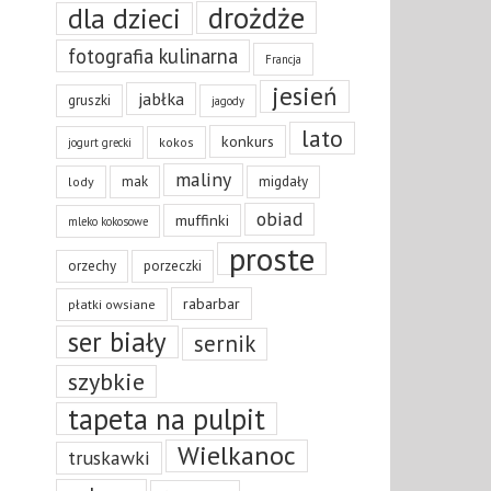
drożdże
dla dzieci
fotografia kulinarna
Francja
jesień
jabłka
gruszki
jagody
lato
konkurs
kokos
jogurt grecki
maliny
mak
migdały
lody
obiad
muffinki
mleko kokosowe
proste
orzechy
porzeczki
rabarbar
płatki owsiane
ser biały
sernik
szybkie
tapeta na pulpit
Wielkanoc
truskawki