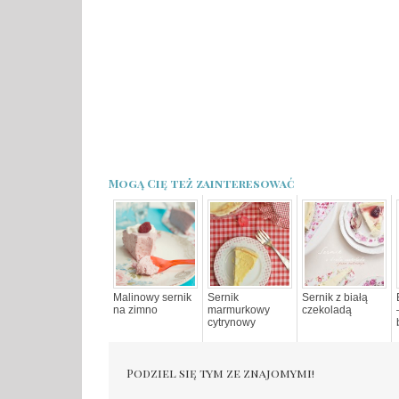
Mogą Cię też zainteresować
Malinowy sernik
Sernik
Sernik z białą
na zimno
marmurkowy
czekoladą
cytrynowy
Podziel się tym ze znajomymi!