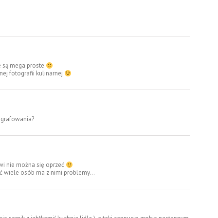
że są mega proste
ej fotografii kulinarnej
ografowania?
i nie można się oprzeć
hoć wiele osób ma z nimi problemy…