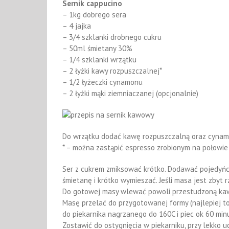
Sernik cappucino
– 1kg dobrego sera
– 4 jajka
– 3/4 szklanki drobnego cukru
– 50ml śmietany 30%
– 1/4 szklanki wrzątku
– 2 łyżki kawy rozpuszczalnej*
– 1/2 łyżeczki cynamonu
– 2 łyżki mąki ziemniaczanej (opcjonalnie)
Do wrzątku dodać kawę rozpuszczalną oraz cynamo
* – można zastąpić espresso zrobionym na połowie 
Ser z cukrem zmiksować krótko. Dodawać pojedyńcz
śmietanę i krótko wymieszać. Jeśli masa jest zbyt
Do gotowej masy wlewać powoli przestudzoną kaw
Masę przelać do przygotowanej formy (najlepiej to
do piekarnika nagrzanego do 160C i piec ok 60 minu
Zostawić do ostygnięcia w piekarniku, przy lekko 