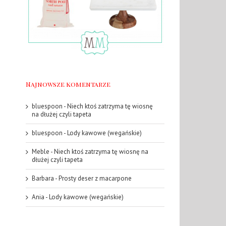
Najnowsze komentarze
bluespoon
-
Niech ktoś zatrzyma tę wiosnę
na dłużej czyli tapeta
bluespoon
-
Lody kawowe (wegańskie)
Meble
-
Niech ktoś zatrzyma tę wiosnę na
dłużej czyli tapeta
Barbara
-
Prosty deser z macarpone
Ania
-
Lody kawowe (wegańskie)