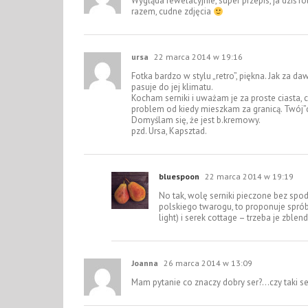
Wygląda rewelacyjnie, super przepis, ja dziś ro
razem, cudne zdjęcia
ursa
22 marca 2014 w 19:16
Fotka bardzo w stylu „retro”, piękna. Jak za 
pasuje do jej klimatu.
Kocham serniki i uważam je za proste ciasta
problem od kiedy mieszkam za granicą. Twój”c
Domyślam się, że jest b.kremowy.
pzd. Ursa, Kapsztad.
bluespoon
22 marca 2014 w 19:19
No tak, wolę serniki pieczone bez spod
polskiego twarogu, to proponuje spró
light) i serek cottage – trzeba je zble
Joanna
26 marca 2014 w 13:09
Mam pytanie co znaczy dobry ser?…czy taki ser