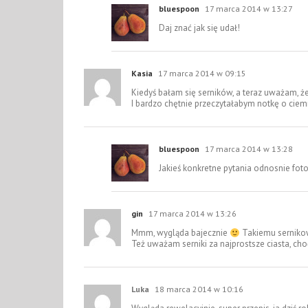
bluespoon
17 marca 2014 w 13:27
Daj znać jak się udał!
Kasia
17 marca 2014 w 09:15
Kiedyś bałam się serników, a teraz uważam, 
I bardzo chętnie przeczytałabym notkę o ciemn
bluespoon
17 marca 2014 w 13:28
Jakieś konkretne pytania odnosnie fot
gin
17 marca 2014 w 13:26
Mmm, wygląda bajecznie
Takiemu sernikow
Też uważam serniki za najprostsze ciasta, c
Luka
18 marca 2014 w 10:16