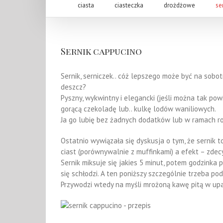
ciasta
ciasteczka
drożdżowe
se
Sernik cappucino
Sernik, serniczek.. cóż lepszego może być na sobot
deszcz?
Pyszny, wykwintny i elegancki (jeśli można tak po
gorącą czekoladę lub.. kulkę lodów waniliowych.
Ja go lubię bez żadnych dodatków lub w ramach ro
Ostatnio wywiązała się dyskusja o tym, że sernik t
ciast (porównywalnie z muffinkami) a efekt – zde
Sernik miksuje się jakies 5 minut, potem godzinka p
się schłodzi. A ten poniższy szczególnie trzeba p
Przywodzi wtedy na myśli mrożoną kawę pitą w upa