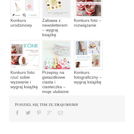
Konkurs
Zabawa z
Konkurs foto –
urodzinowy
newsletterem
rozwiązanie
– wygraj
książkę
Konkurs foto:
Przepisy na
Konkurs
rzuć sobie
gwiazdkowe
fotograficzny –
wyzwanie i
ciasta i
wygraj książkę
wygraj książkę
ciasteczka –
moje ulubione
Podziel się tym ze znajomymi!