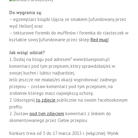
Do wygrania są:
– egzemplarz książki Ujęcia ze smakiem [ufundowany przez
wyd. Helion] oraz
– tekturowe foremki do muffinów i foremka do ciasteczek w
kształcie sowy [ufundowane przez sklep
Red mug
]
Jak wziąć udział?
1. Dodaj na blogu pod adresem* www.bluespoon.pl
komentarz pod tym przepisem, który sprawdziłaś/eś w
swojej kuchni i lubisz najbardziej.
Jeśli jeszcze nie miałaś/eś okazji wyprobować żadnego
przepisu – zostaw komentarz pod tym przepisem, na
zrobienie którego masz największą ochotę.
2. Udostępnij
to zdjęcie
publicznie na swoim facebookowym
profilu
2. Zostaw
pod tym zdjęciem
komentarz z linkiem do
skomentowanego przez Ciebie przepisu
Konkurs trwa od 3 do 17 marca 2013 r. (włącznie). Wynik