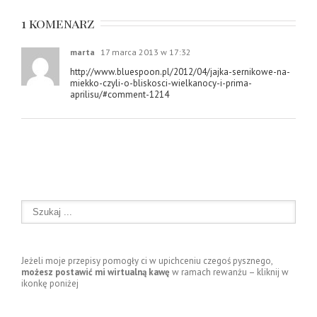
1 komenarz
marta
17 marca 2013 w 17:32
http://www.bluespoon.pl/2012/04/jajka-sernikowe-na-
miekko-czyli-o-bliskosci-wielkanocy-i-prima-
aprilisu/#comment-1214
Jeżeli moje przepisy pomogły ci w upichceniu czegoś pysznego,
możesz postawić mi wirtualną kawę
w ramach rewanżu – kliknij w
ikonkę poniżej