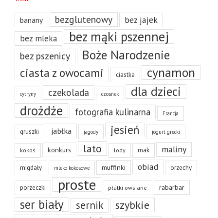
bezglutenowy
bez jajek
banany
bez mąki pszennej
bez mleka
Boże Narodzenie
bez pszenicy
cynamon
ciasta z owocami
ciastka
dla dzieci
czekolada
cytryny
czosnek
drożdże
fotografia kulinarna
Francja
jesień
jabłka
gruszki
jagody
jogurt grecki
lato
maliny
konkurs
mak
kokos
lody
obiad
muffinki
migdały
orzechy
mleko kokosowe
proste
rabarbar
porzeczki
płatki owsiane
ser biały
szybkie
sernik