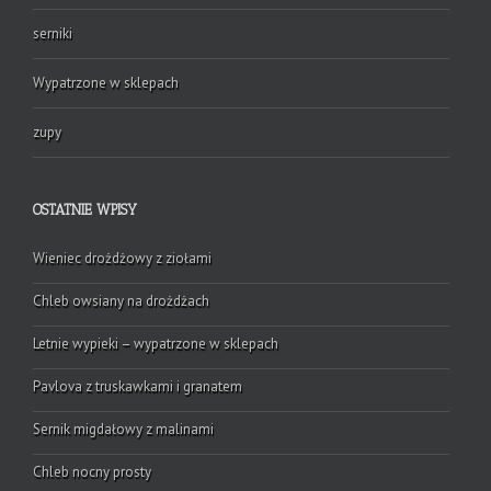
serniki
Wypatrzone w sklepach
zupy
OSTATNIE WPISY
Wieniec drożdżowy z ziołami
Chleb owsiany na drożdżach
Letnie wypieki – wypatrzone w sklepach
Pavlova z truskawkami i granatem
Sernik migdałowy z malinami
Chleb nocny prosty