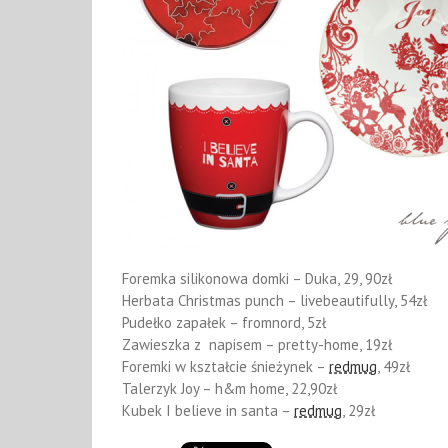
Foremka silikonowa domki – Duka, 29, 90zł
Herbata Christmas punch – livebeautifully, 54zł
Pudełko zapałek – fromnord, 5zł
Zawieszka z napisem – pretty-home, 19zł
Foremki w kształcie śnieżynek –
redmug
, 49zł
Talerzyk Joy – h&m home, 22,90zł
Kubek I believe in santa –
redmug
, 29zł