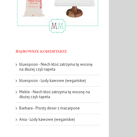
Najnowsze komentarze
bluespoon
-
Niech ktoś zatrzyma tę wiosnę
na dłużej czyli tapeta
bluespoon
-
Lody kawowe (wegańskie)
Meble
-
Niech ktoś zatrzyma tę wiosnę na
dłużej czyli tapeta
Barbara
-
Prosty deser z macarpone
Ania
-
Lody kawowe (wegańskie)