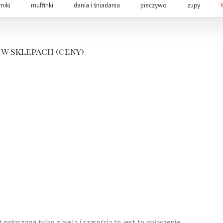
rniki
muffinki
dania i śniadania
pieczywo
zupy
w sklepach (ceny)
 połączona tylko z bielą i szarością to jest to połączenie