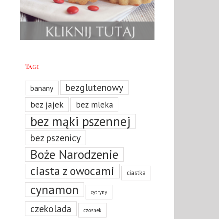
Tagi
bezglutenowy
banany
bez jajek
bez mleka
bez mąki pszennej
bez pszenicy
Boże Narodzenie
ciasta z owocami
ciastka
cynamon
cytryny
czekolada
czosnek