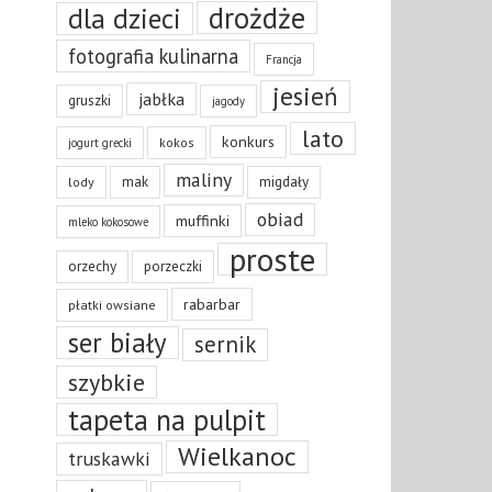
drożdże
dla dzieci
fotografia kulinarna
Francja
jesień
jabłka
gruszki
jagody
lato
konkurs
kokos
jogurt grecki
maliny
mak
migdały
lody
obiad
muffinki
mleko kokosowe
proste
orzechy
porzeczki
rabarbar
płatki owsiane
ser biały
sernik
szybkie
tapeta na pulpit
Wielkanoc
truskawki