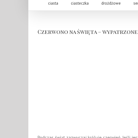
ciasta
ciasteczka
drożdżowe
se
Czerwono na święta – wypatrzone 
Podczas świąt zazwyczaj króluje czerwień. Jeśli jest