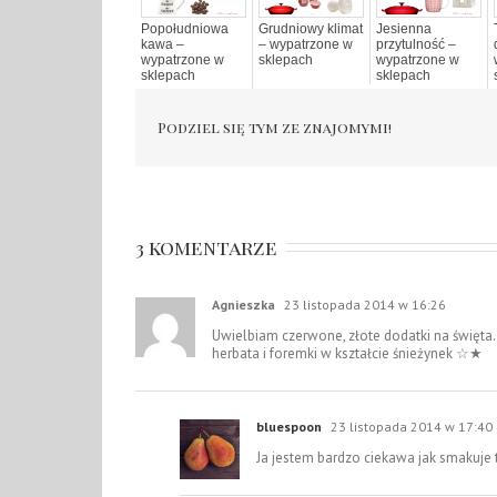
Popołudniowa
Grudniowy klimat
Jesienna
kawa –
– wypatrzone w
przytulność –
wypatrzone w
sklepach
wypatrzone w
sklepach
sklepach
Podziel się tym ze znajomymi!
3 komentarze
Agnieszka
23 listopada 2014 w 16:26
Uwielbiam czerwone, złote dodatki na święta.
herbata i foremki w kształcie śnieżynek ☆★
bluespoon
23 listopada 2014 w 17:40
Ja jestem bardzo ciekawa jak smakuje 