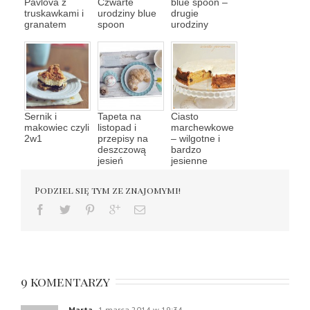
Pavlova z
Czwarte
blue spoon –
truskawkami i
urodziny blue
drugie
granatem
spoon
urodziny
Sernik i
Tapeta na
Ciasto
makowiec czyli
listopad i
marchewkowe
2w1
przepisy na
– wilgotne i
deszczową
bardzo
jesień
jesienne
Podziel się tym ze znajomymi!
9 komentarzy
Marta
1 marca 2014 w 19:34