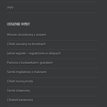
zupy
OSTATNIE WPISY
Wieniec drożdżowy z ziołami
Chleb owsiany na drożdżach
Letnie wypieki – wypatrzone w sklepach
Pavlova z truskawkami i granatem
Sernik migdałowy z malinami
Chleb nocny prosty
Sernik chałwowy
Chlebek bananowy