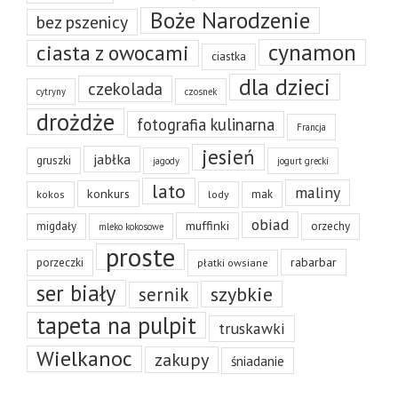
Boże Narodzenie
bez pszenicy
cynamon
ciasta z owocami
ciastka
dla dzieci
czekolada
cytryny
czosnek
drożdże
fotografia kulinarna
Francja
jesień
jabłka
gruszki
jagody
jogurt grecki
lato
maliny
konkurs
mak
kokos
lody
obiad
muffinki
migdały
orzechy
mleko kokosowe
proste
rabarbar
porzeczki
płatki owsiane
ser biały
szybkie
sernik
tapeta na pulpit
truskawki
Wielkanoc
zakupy
śniadanie