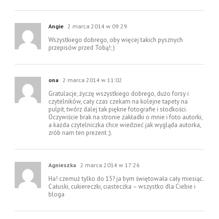
Angie
2 marca 2014 w 09:29
Wszystkiego dobrego, oby więcej takich pysznych
przepisów przed Tobą!; )
ona
2 marca 2014 w 11:02
Gratulacje, życzę wszystkiego dobrego, dużo forsy i
czytelników, cały czas czekam na kolejne tapety na
pulpit, twórz dalej tak piękne fotografie i słodkości.
Oczywiście brak na stronie zakładki o mnie i foto autorki,
a każda czytelniczka chce wiedzieć jak wygląda autorka,
zrób nam ten prezent ;).
Agnieszka
2 marca 2014 w 17:26
Ha! czemuż tylko do 15? ja bym świętowała cały miesiąc.
Całuski, cukiereczki, ciasteczka – wszystko dla Ciebie i
bloga