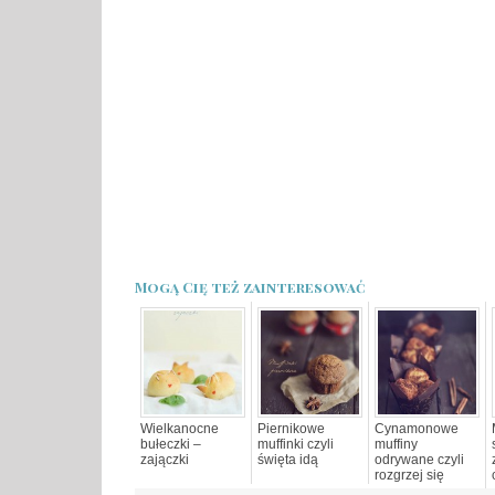
Mogą Cię też zainteresować
Wielkanocne
Piernikowe
Cynamonowe
bułeczki –
muffinki czyli
muffiny
zajączki
święta idą
odrywane czyli
rozgrzej się