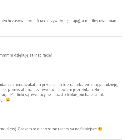
dotychczasowe podejścia okazywały się klapą), a muffiny uwielbiam
mmmm dziękuję za inspirację!
adam za nimi. Szukałam przepisu na te z rabarbarem mając nadzieję,
rzepis, pomyślałam…bez rewelacji a potem je zrobiłam. Hm…
się… Muffinki są rewelacyjne – ciasto lekkie, puchate, smak
łęd
mimo diety). Czasem te niepozorne rzeczy sa najfajniejsze