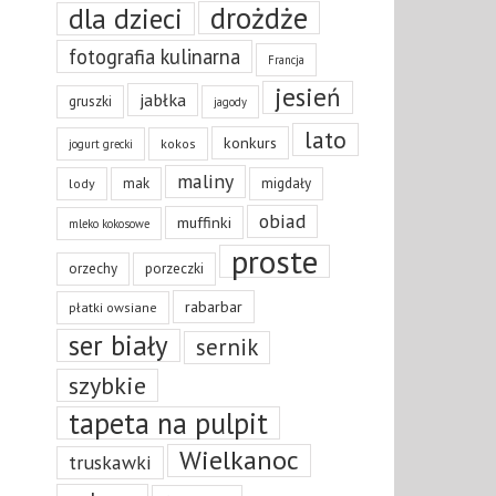
drożdże
dla dzieci
fotografia kulinarna
Francja
jesień
jabłka
gruszki
jagody
lato
konkurs
kokos
jogurt grecki
maliny
mak
migdały
lody
obiad
muffinki
mleko kokosowe
proste
orzechy
porzeczki
rabarbar
płatki owsiane
ser biały
sernik
szybkie
tapeta na pulpit
Wielkanoc
truskawki