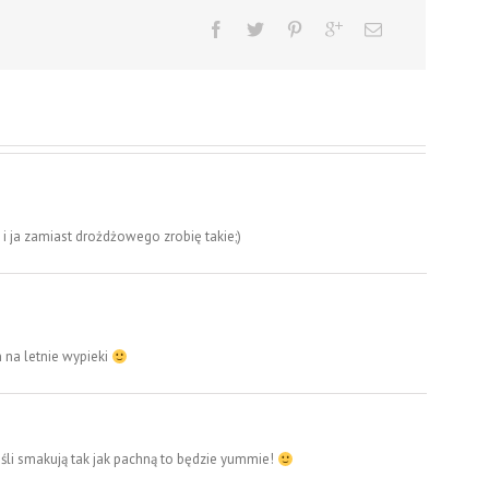
i ja zamiast drożdżowego zrobię takie;)
 na letnie wypieki
jeśli smakują tak jak pachną to będzie yummie!