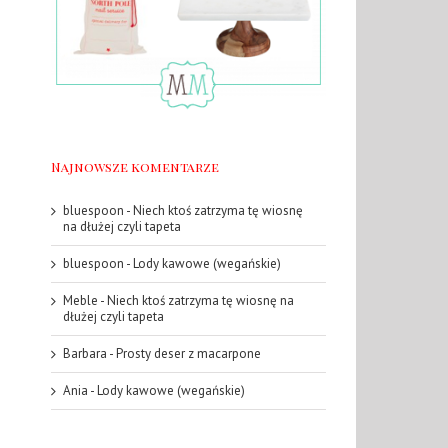
Najnowsze komentarze
bluespoon
-
Niech ktoś zatrzyma tę wiosnę
na dłużej czyli tapeta
bluespoon
-
Lody kawowe (wegańskie)
Meble
-
Niech ktoś zatrzyma tę wiosnę na
dłużej czyli tapeta
Barbara
-
Prosty deser z macarpone
Ania
-
Lody kawowe (wegańskie)