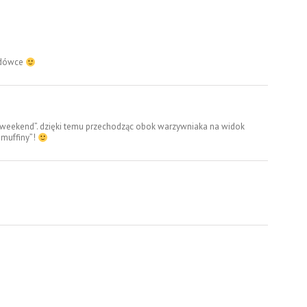
lodówce
na weekend”. dzięki temu przechodząc obok warzywniaka na widok
„muffiny”!