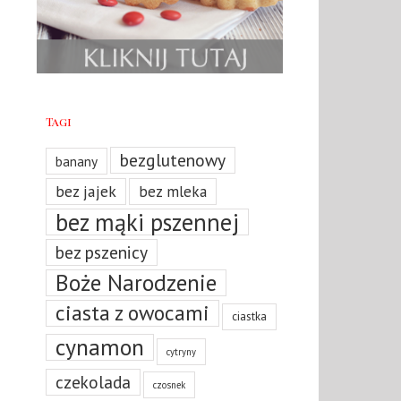
Tagi
bezglutenowy
banany
bez jajek
bez mleka
bez mąki pszennej
bez pszenicy
Boże Narodzenie
ciasta z owocami
ciastka
cynamon
cytryny
czekolada
czosnek