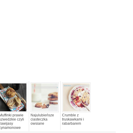
Muffinki prawie
Najulubieńsze
Crumble z
szwedzkie czyli
ciasteczka
truskawkami i
zawijasy
owsiane
rabarbarem
cynamonowe