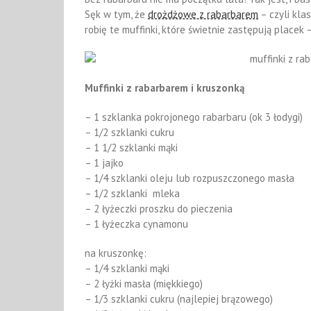
Sęk w tym, że
drożdżowe z rabarbarem
– czyli kla
robię te muffinki, które świetnie zastępują placek
Muffinki z rabarbarem i kruszonką
– 1 szklanka pokrojonego rabarbaru (ok 3 łodygi)
– 1/2 szklanki cukru
– 1 1/2 szklanki mąki
– 1 jajko
– 1/4 szklanki oleju lub rozpuszczonego masła
– 1/2 szklanki mleka
– 2 łyżeczki proszku do pieczenia
– 1 łyżeczka cynamonu
na kruszonkę:
– 1/4 szklanki mąki
– 2 łyżki masła (miękkiego)
– 1/3 szklanki cukru (najlepiej brązowego)