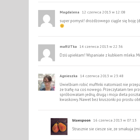
Magdalena
12 czerwca 2013 w 12:08
super pomysł! drożdżowego ciągle się boję (
maRUTka
14 czerwca 2013 w 22:36
Dziś upiekłam! Wspaniałe z kubkiem mleka. M
Agnieszka
14 czerwca 2013 w 23:48
Uwielbiam robić muffinki natomiast nie przep
że trafię na coś nowego. Przeczytałam ten p
spróbowałam jedną, drugą i moja dieta poszła 
kwaskowy. Nawet bez kruszonki po prostu ob
bluespoon
16 czerwca 2013 w 07:13
Strasznie sie ciesze sie, ze smakuja (