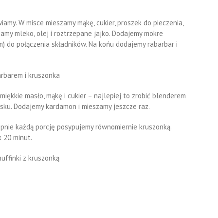
iamy. W misce mieszamy mąkę, cukier, proszek do pieczenia,
amy mleko, olej i roztrzepane jajko. Dodajemy mokre
em) do połączenia składników. Na końu dodajemy rabarbar i
ękkie masło, mąkę i cukier – najlepiej to zrobić blenderem
asku. Dodajemy kardamon i mieszamy jeszcze raz.
pnie każdą porcję posypujemy równomiernie kruszonką.
 20 minut.