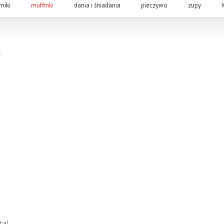
rniki
muffinki
dania i śniadania
pieczywo
zupy
ą
ta!