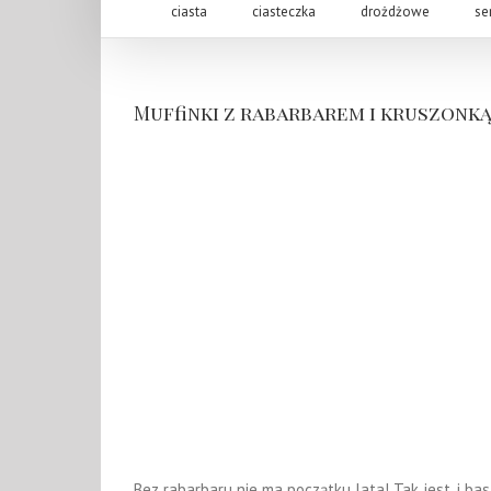
ciasta
ciasteczka
drożdżowe
se
Muffinki z rabarbarem i kruszonk
Bez rabarbaru nie ma początku lata! Tak jest, i bas