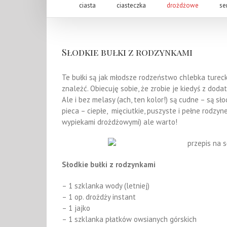
ciasta
ciasteczka
drożdżowe
se
Słodkie bułki z rodzynkami
Te bułki są jak młodsze rodzeństwo chlebka turec
znależć. Obiecuję sobie, że zrobie je kiedyś z doda
Ale i bez melasy (ach, ten kolor!) są cudne – są s
pieca – ciepłe, mięciutkie, puszyste i pełne rodzy
wypiekami drożdżowymi) ale warto!
Słodkie bułki z rodzynkami
– 1 szklanka wody (letniej)
– 1 op. drożdży instant
– 1 jajko
– 1 szklanka płatków owsianych górskich