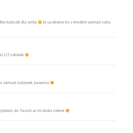
kie buleczki dla synka
te są idealne bo z miodem zamiast cukru
do 1/2 szklanki
e zamiast rodzynek, żurawina
dzynkami, do Twoich aż mi ślinka cieknie