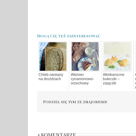
Mogą Cię też zainteresować
Chleb owsiany
Wieniec
Wielkanocne
na drożdżach
cynamonowo-
bułeczki –
orzechowy
zajączki
Podziel się tym ze znajomymi!
4 komentarze