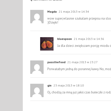
Magda
21 maja 2013 w 14:34
wow super,wlasnie szukalam przepisu na slod
:)Dzięki!
bluespoon
21 maja 2013 w 14:36
Ja dla dzieci zwiększam porcję miodu 
passthefood
21 maja 2013 w 23:27
Porwałabym jedną do porannej kawy. No, moż
gin
23 maja 2013 w 18:10
Oj, chodzą za mną już jakiś czas bułeczki z ro