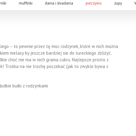
rniki
muffinki
dania i śniadania
pieczywo
zupy
kiego – to pewnie przez tę moc rodzynek, które w nich można
tkiem melasy by jeszcze bardziej sie do tureckiego zbliżyć.
łodkie choć nie ma w nich grama cukru. Najlepsze prosto z
nek! Trzeba na nie trochę poczekać (jak to zwykle bywa z