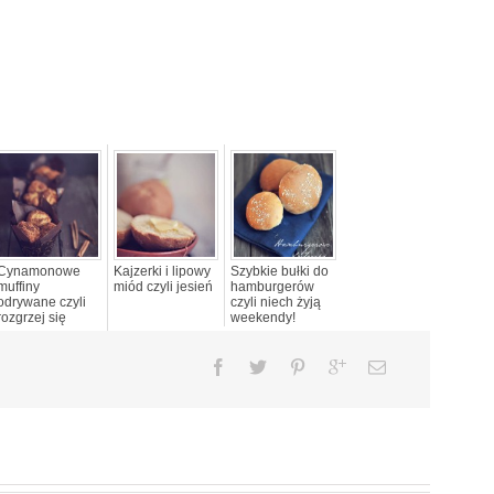
Cynamonowe
Kajzerki i lipowy
Szybkie bułki do
muffiny
miód czyli jesień
hamburgerów
odrywane czyli
czyli niech żyją
rozgrzej się
weekendy!