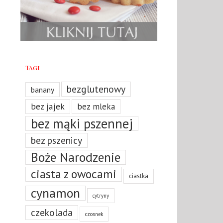
Tagi
bezglutenowy
banany
bez jajek
bez mleka
bez mąki pszennej
bez pszenicy
Boże Narodzenie
ciasta z owocami
ciastka
cynamon
cytryny
czekolada
czosnek