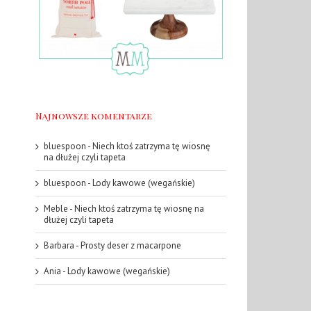
Najnowsze komentarze
bluespoon
-
Niech ktoś zatrzyma tę wiosnę
na dłużej czyli tapeta
bluespoon
-
Lody kawowe (wegańskie)
Meble
-
Niech ktoś zatrzyma tę wiosnę na
dłużej czyli tapeta
Barbara
-
Prosty deser z macarpone
Ania
-
Lody kawowe (wegańskie)