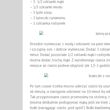
– 3 1/2 szklanki mąki
– 1/3 szklanki miodu
– 3 łyżki oleju
– 2 łyżeczki cynamonu
– 1 szklanka rodzynek
Drożdże rozmieszać z wodą i odstawić na pare minut
i szczyptę soli i dobrze wymieszać. Dodać 3 szklan
minut. Dodać pozostałe 1/2 szklanki mąki i rodzynki 
można dodać trochę mąki. Z wyrobionego ciasta zrob
miejsce aż ciasto podwoi objętość (ok 1,5-2 godzin
Po tym czasie trzeba mocno uderzyć ciasto by usu
ok minutę, a następnie odstawić na 10 minut by od
Tak przygotowane ciasto przenosimy na stolnicę, tw
(można delikatnie podsypywać mąką jeśli sie klei).
bułki (naciągając ciasto „pod spód”). Bułki kładzie