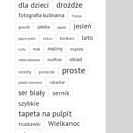
drożdże
dla dzieci
fotografia kulinarna
Francja
jesień
jabłka
gruszki
jagody
lato
konkurs
kokos
jogurt grecki
maliny
mak
migdały
lody
obiad
muffinki
mleko kokosowe
proste
orzechy
porzeczki
rabarbar
płatki owsiane
ser biały
sernik
szybkie
tapeta na pulpit
Wielkanoc
truskawki