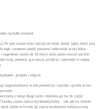
. Po tym czasie wlać zaczyn do miski, dodać jajko, miód, olej
ki mąki, cynamon, płatki owsiane i miksować przez kilka
i zagniatać ciasto ok 10 minut. Jeśli ciasto mocno się klei
ić kulę, umieścić ją w misce, przykryć i odstawić w ciepłe
)
nąć nagromadzone w nim powietrze i wyrobić ręcznie przez
poczęło.
orzymy z niego długi rulon i dzielimy go na 16 części
 Z każdej części ciasta wyrabiamy kulkę – tak jak na zwykłe
my obok siebie w formie do ciasta (wyłożonej natłuszczoną