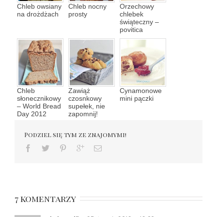
Chleb owsiany
Chleb nocny
Orzechowy
na drożdżach
prosty
chlebek
świąteczny –
povitica
Chleb
Zawiąż
Cynamonowe
słonecznikowy
czosnkowy
mini pączki
– World Bread
supełek, nie
Day 2012
zapomnij!
Podziel się tym ze znajomymi!
7 komentarzy