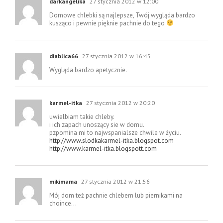
darkangelika
27 stycznia 2012 w 12:00
Domowe chlebki są najlepsze, Twój wygląda bardzo
kusząco i pewnie pięknie pachnie do tego
diablica66
27 stycznia 2012 w 16:45
Wygląda bardzo apetycznie.
karmel-itka
27 stycznia 2012 w 20:20
uwielbiam takie chleby.
i ich zapach unoszący sie w domu.
pzpomina mi to najwspanialsze chwile w życiu.
http://www.slodkakarmel-itka.blogspot.com
http://www.karmel-itka.blogspott.com
mikimama
27 stycznia 2012 w 21:56
Mój dom też pachnie chlebem lub piernikami na
choince…