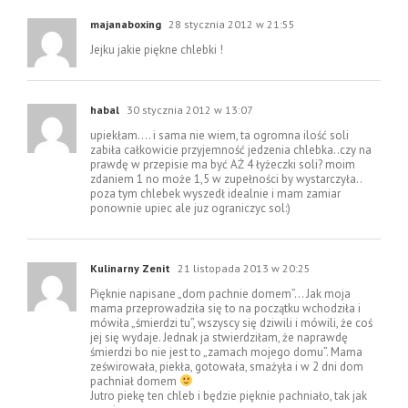
majanaboxing
28 stycznia 2012 w 21:55
Jejku jakie piękne chlebki !
habal
30 stycznia 2012 w 13:07
upiekłam…. i sama nie wiem, ta ogromna ilość soli
zabiła całkowicie przyjemność jedzenia chlebka..czy na
prawdę w przepisie ma być AŻ 4 łyżeczki soli? moim
zdaniem 1 no może 1,5 w zupełności by wystarczyła..
poza tym chlebek wyszedł idealnie i mam zamiar
ponownie upiec ale juz ograniczyc sol:)
Kulinarny Zenit
21 listopada 2013 w 20:25
Pięknie napisane „dom pachnie domem”… Jak moja
mama przeprowadziła się to na początku wchodziła i
mówiła „śmierdzi tu”, wszyscy się dziwili i mówili, że coś
jej się wydaje. Jednak ja stwierdziłam, że naprawdę
śmierdzi bo nie jest to „zamach mojego domu”. Mama
ześwirowała, piekła, gotowała, smażyła i w 2 dni dom
pachniał domem
Jutro piekę ten chleb i będzie pięknie pachniało, tak jak