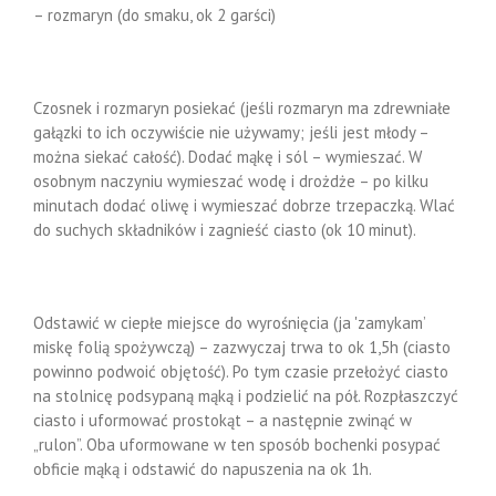
– rozmaryn (do smaku, ok 2 garści)
Czosnek i rozmaryn posiekać (jeśli rozmaryn ma zdrewniałe
gałązki to ich oczywiście nie używamy; jeśli jest młody –
można siekać całość). Dodać mąkę i sól – wymieszać. W
osobnym naczyniu wymieszać wodę i drożdże – po kilku
minutach dodać oliwę i wymieszać dobrze trzepaczką. Wlać
do suchych składników i zagnieść ciasto (ok 10 minut).
Odstawić w ciepłe miejsce do wyrośnięcia (ja 'zamykam’
miskę folią spożywczą) – zazwyczaj trwa to ok 1,5h (ciasto
powinno podwoić objętość). Po tym czasie przełożyć ciasto
na stolnicę podsypaną mąką i podzielić na pół. Rozpłaszczyć
ciasto i uformować prostokąt – a następnie zwinąć w
„rulon”. Oba uformowane w ten sposób bochenki posypać
obficie mąką i odstawić do napuszenia na ok 1h.