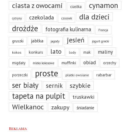
cynamon
ciasta z owocami
ciastka
dla dzieci
czekolada
cytryny
czosnek
drożdże
fotografia kulinarna
Francja
jesień
jabłka
gruszki
jagody
jogurt grecki
lato
maliny
konkurs
mak
kokos
lody
obiad
muffinki
migdały
orzechy
mleko kokosowe
proste
rabarbar
porzeczki
płatki owsiane
ser biały
szybkie
sernik
tapeta na pulpit
truskawki
Wielkanoc
zakupy
śniadanie
Reklama