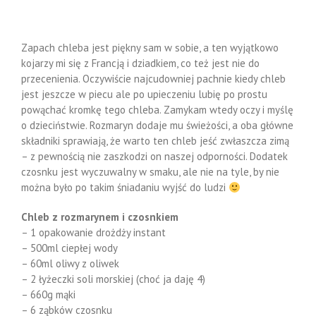
Zapach chleba jest piękny sam w sobie, a ten wyjątkowo
kojarzy mi się z Francją i dziadkiem, co też jest nie do
przecenienia. Oczywiście najcudowniej pachnie kiedy chleb
jest jeszcze w piecu ale po upieczeniu lubię po prostu
powąchać kromkę tego chleba. Zamykam wtedy oczy i myślę
o dzieciństwie. Rozmaryn dodaje mu świeżości, a oba główne
składniki sprawiają, że warto ten chleb jeść zwłaszcza zimą
– z pewnością nie zaszkodzi on naszej odporności. Dodatek
czosnku jest wyczuwalny w smaku, ale nie na tyle, by nie
można było po takim śniadaniu wyjść do ludzi
Chleb z rozmarynem i czosnkiem
– 1 opakowanie drożdży instant
– 500ml ciepłej wody
– 60ml oliwy z oliwek
– 2 łyżeczki soli morskiej (choć ja daję 4)
– 660g mąki
– 6 ząbków czosnku