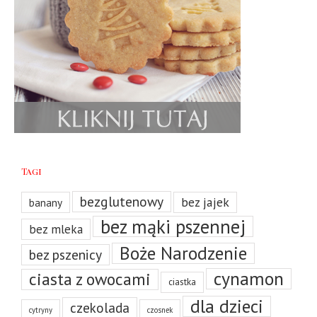
Tagi
bezglutenowy
bez jajek
banany
bez mąki pszennej
bez mleka
Boże Narodzenie
bez pszenicy
cynamon
ciasta z owocami
ciastka
dla dzieci
czekolada
cytryny
czosnek