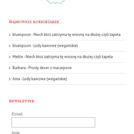
Najnowsze komentarze
bluespoon
-
Niech ktoś zatrzyma tę wiosnę na dłużej czyli tapeta
bluespoon
-
Lody kawowe (wegańskie)
Meble
-
Niech ktoś zatrzyma tę wiosnę na dłużej czyli tapeta
Barbara
-
Prosty deser z macarpone
Ania
-
Lody kawowe (wegańskie)
Newsletter
Email:
Imię