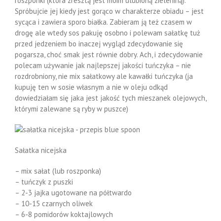
roszponki (która zresztą jest moim ulubioną zieleniną).
Spróbujcie jej kiedy jest gorąco w charakterze obiadu – jest
sycąca i zawiera sporo białka. Zabieram ją też czasem w
drogę ale wtedy sos pakuję osobno i polewam sałatkę tuż
przed jedzeniem bo inaczej wygląd zdecydowanie się
pogarsza, choć smak jest równie dobry. Ach, i zdecydowanie
polecam używanie jak najlepszej jakości tuńczyka – nie
rozdrobniony, nie mix sałatkowy ale kawałki tuńczyka (ja
kupuję ten w sosie własnym a nie w oleju odkąd
dowiedziałam się jaka jest jakość tych mieszanek olejowych,
którymi zalewane są ryby w puszce)
Sałatka nicejska
– mix sałat (lub roszponka)
– tuńczyk z puszki
– 2-3 jajka ugotowane na półtwardo
– 10-15 czarnych oliwek
– 6-8 pomidorów koktajlowych