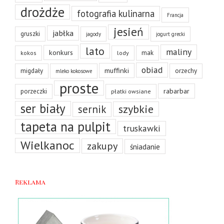
drożdże
fotografia kulinarna
Francja
jesień
jabłka
gruszki
jagody
jogurt grecki
lato
maliny
konkurs
mak
kokos
lody
obiad
muffinki
migdały
orzechy
mleko kokosowe
proste
rabarbar
porzeczki
płatki owsiane
ser biały
szybkie
sernik
tapeta na pulpit
truskawki
Wielkanoc
zakupy
śniadanie
Reklama