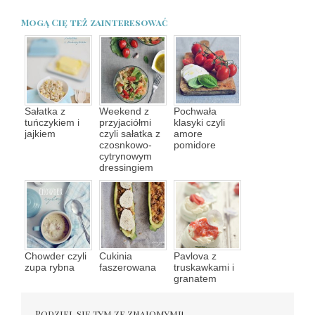
Mogą Cię też zainteresować
Sałatka z
Weekend z
Pochwała
tuńczykiem i
przyjaciółmi
klasyki czyli
jajkiem
czyli sałatka z
amore
czosnkowo-
pomidore
cytrynowym
dressingiem
Chowder czyli
Cukinia
Pavlova z
zupa rybna
faszerowana
truskawkami i
granatem
Podziel się tym ze znajomymi!