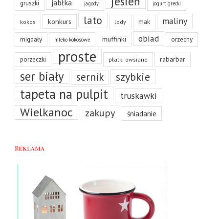
jesień
jabłka
gruszki
jagody
jogurt grecki
lato
maliny
konkurs
mak
kokos
lody
obiad
muffinki
migdały
orzechy
mleko kokosowe
proste
rabarbar
porzeczki
płatki owsiane
ser biały
szybkie
sernik
tapeta na pulpit
truskawki
Wielkanoc
zakupy
śniadanie
Reklama