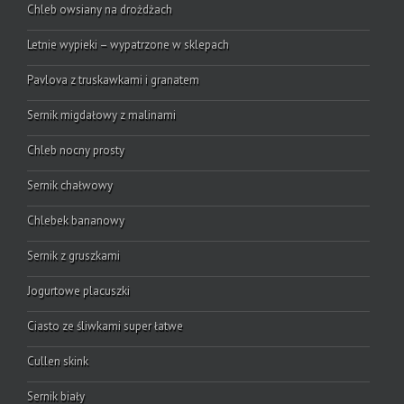
Chleb owsiany na drożdżach
Letnie wypieki – wypatrzone w sklepach
Pavlova z truskawkami i granatem
Sernik migdałowy z malinami
Chleb nocny prosty
Sernik chałwowy
Chlebek bananowy
Sernik z gruszkami
Jogurtowe placuszki
Ciasto ze śliwkami super łatwe
Cullen skink
Sernik biały