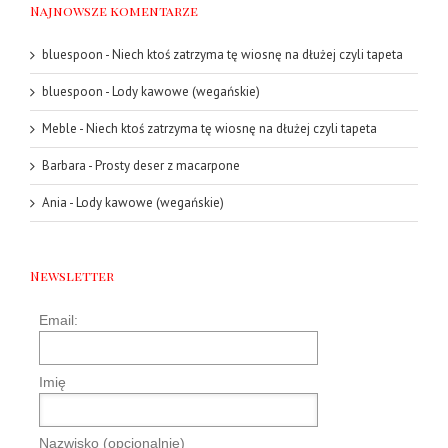
Najnowsze komentarze
bluespoon
-
Niech ktoś zatrzyma tę wiosnę na dłużej czyli tapeta
bluespoon
-
Lody kawowe (wegańskie)
Meble
-
Niech ktoś zatrzyma tę wiosnę na dłużej czyli tapeta
Barbara
-
Prosty deser z macarpone
Ania
-
Lody kawowe (wegańskie)
Newsletter
Email:
Imię
Nazwisko (opcjonalnie)