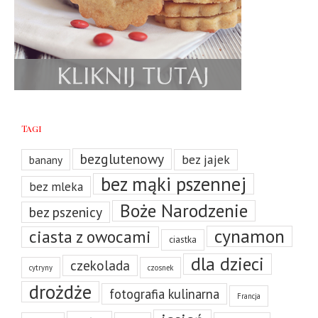
Tagi
bezglutenowy
bez jajek
banany
bez mąki pszennej
bez mleka
Boże Narodzenie
bez pszenicy
cynamon
ciasta z owocami
ciastka
dla dzieci
czekolada
cytryny
czosnek
drożdże
fotografia kulinarna
Francja