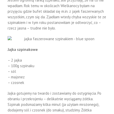
Jestem ogromną fanką szpinaku, ale przyznaję, że na to nie
wpadłam. Rok temu w okolicach Wielkanocy byłam na
przyjęciu gdzie bufet składał się m.in. z jajek faszerwanych
wszystkim, czym się da. Zjadłam wtedy chyba wszyskie te ze
szpinakiem i w tym roku postanowiłam je odtworzyć, co –
rzecz jasna – trudne nie było.
Jajka szpinakowe
– 2 jajka
– 100g szpinaku
– sól
– majonez
– czosnek
Jajka gotujemy na twardo i zostawiamy do ostygnięcia. Po
obraniu i przekrojeniu – delikatnie wyciągamy żółtka.
Szpinak podsmażamy kilka minut (ja użyłam mrożonego),
dodajemy sól i czosnek (do smaku), studzimy. Żółtka