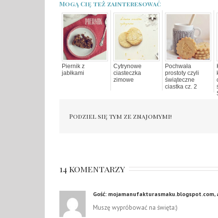
Mogą Cię też zainteresować
Piernik z
Cytrynowe
Pochwała
jabłkami
ciasteczka
prostoty czyli
zimowe
świąteczne
ciastka cz. 2
Podziel się tym ze znajomymi!
14 komentarzy
Gość: mojamanufakturasmaku.blogspot.com, a
Muszę wypróbować na święta:)