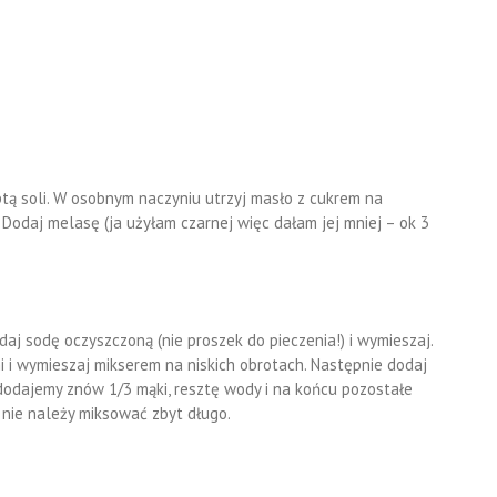
ptą soli. W osobnym naczyniu utrzyj masło z cukrem na
. Dodaj melasę (ja użyłam czarnej więc dałam jej mniej – ok 3
aj sodę oczyszczoną (nie proszek do pieczenia!) i wymieszaj.
 i wymieszaj mikserem na niskich obrotach. Następnie dodaj
 dodajemy znów 1/3 mąki, resztę wody i na końcu pozostałe
, nie należy miksować zbyt długo.