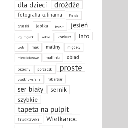
drożdże
dla dzieci
fotografia kulinarna
Francja
jesień
jabłka
gruszki
jagody
lato
konkurs
kokos
jogurt grecki
maliny
mak
migdały
lody
obiad
muffinki
mleko kokosowe
proste
orzechy
porzeczki
rabarbar
płatki owsiane
ser biały
sernik
szybkie
tapeta na pulpit
Wielkanoc
truskawki