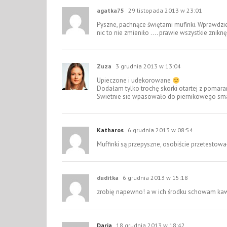
agatka75
29 listopada 2013 w 23:01
Pyszne, pachnące świętami mufinki. Wprawdzie
nic to nie zmieniło …. prawie wszystkie zniknę
Zuza
3 grudnia 2013 w 13:04
Upieczone i udekorowane
Dodałam tylko trochę skorki otartej z pomar
Swietnie sie wpasowało do piernikowego s
Katharos
6 grudnia 2013 w 08:54
Muffinki są przepyszne, osobiście przetesto
duditka
6 grudnia 2013 w 15:18
zrobię napewno! a w ich środku schowam kaw
Daria
18 grudnia 2013 w 18:42