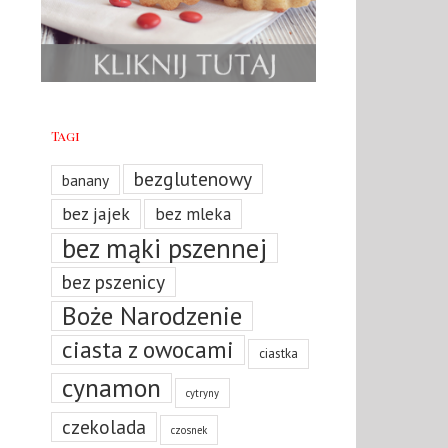
Tagi
bezglutenowy
banany
bez jajek
bez mleka
bez mąki pszennej
bez pszenicy
Boże Narodzenie
ciasta z owocami
ciastka
cynamon
cytryny
czekolada
czosnek