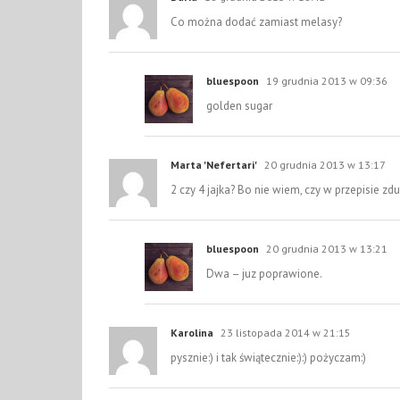
Co można dodać zamiast melasy?
bluespoon
19 grudnia 2013 w 09:36
golden sugar
Marta 'Nefertari'
20 grudnia 2013 w 13:17
2 czy 4 jajka? Bo nie wiem, czy w przepisie zd
bluespoon
20 grudnia 2013 w 13:21
Dwa – juz poprawione.
Karolina
23 listopada 2014 w 21:15
pysznie:) i tak świątecznie:):) pożyczam:)