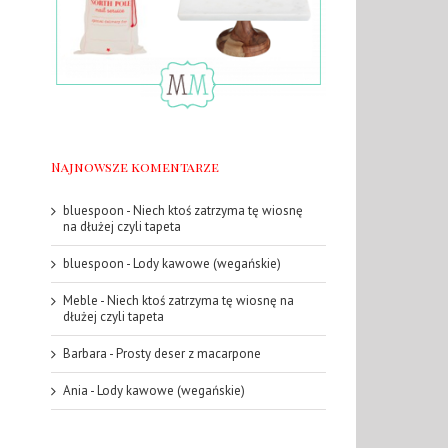
Najnowsze komentarze
bluespoon
-
Niech ktoś zatrzyma tę wiosnę
na dłużej czyli tapeta
bluespoon
-
Lody kawowe (wegańskie)
Meble
-
Niech ktoś zatrzyma tę wiosnę na
dłużej czyli tapeta
Barbara
-
Prosty deser z macarpone
Ania
-
Lody kawowe (wegańskie)