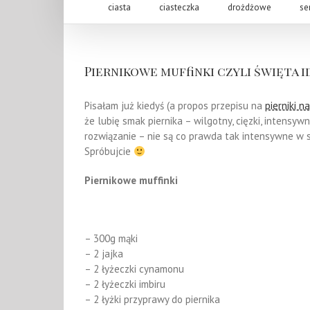
ciasta
ciasteczka
drożdżowe
se
Piernikowe muffinki czyli święta i
Pisałam już kiedyś (a propos przepisu na
pierniki n
że lubię smak piernika – wilgotny, cięzki, intensyw
rozwiązanie – nie są co prawda tak intensywne w sm
Spróbujcie
Piernikowe muffinki
– 300g mąki
– 2 jajka
– 2 łyżeczki cynamonu
– 2 łyżeczki imbiru
– 2 łyżki przyprawy do piernika