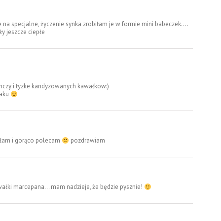
 na specjalne, życzenie synka zrobiłam je w formie mini babeczek….
ły jeszcze ciepłe
anczy i łyzke kandyzowanych kawałkow:)
maku
wałam i gorąco polecam
pozdrawiam
ałki marcepana… mam nadzieje, że będzie pysznie!