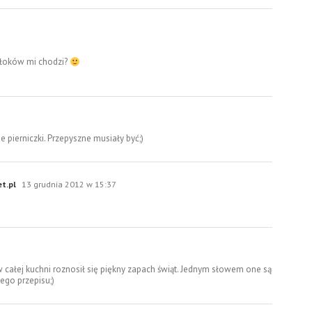
arłoków mi chodzi?
ie pierniczki. Przepyszne musiały być;)
et.pl
13 grudnia 2012 w 15:37
w całej kuchni roznosił się piękny zapach świąt. Jednym słowem one są
ego przepisu;)