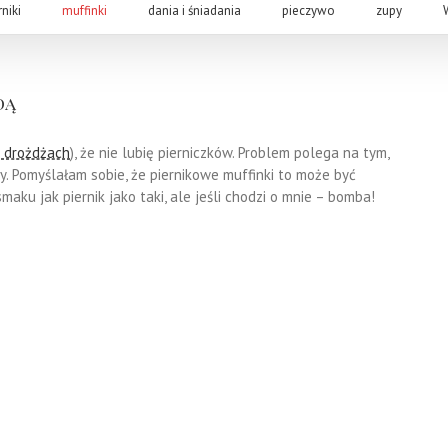
rniki
muffinki
dania i śniadania
pieczywo
zupy
dą
a drożdżach
), że nie lubię pierniczków. Problem polega na tym,
ny. Pomyślałam sobie, że piernikowe muffinki to może być
aku jak piernik jako taki, ale jeśli chodzi o mnie – bomba!