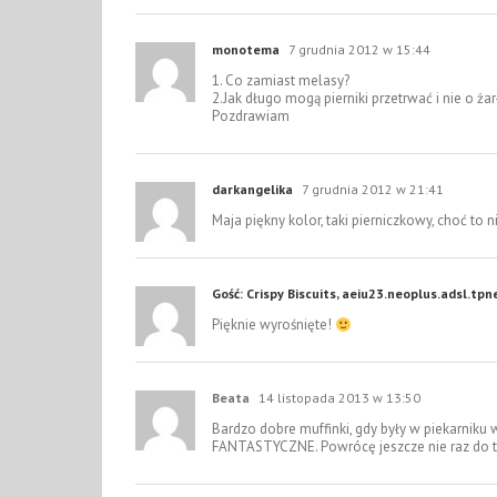
monotema
7 grudnia 2012 w 15:44
1. Co zamiast melasy?
2.Jak długo mogą pierniki przetrwać i nie o ż
Pozdrawiam
darkangelika
7 grudnia 2012 w 21:41
Maja piękny kolor, taki pierniczkowy, choć to n
Gość: Crispy Biscuits, aeiu23.neoplus.adsl.tpn
Pięknie wyrośnięte!
Beata
14 listopada 2013 w 13:50
Bardzo dobre muffinki, gdy były w piekarniku 
FANTASTYCZNE. Powrócę jeszcze nie raz do t