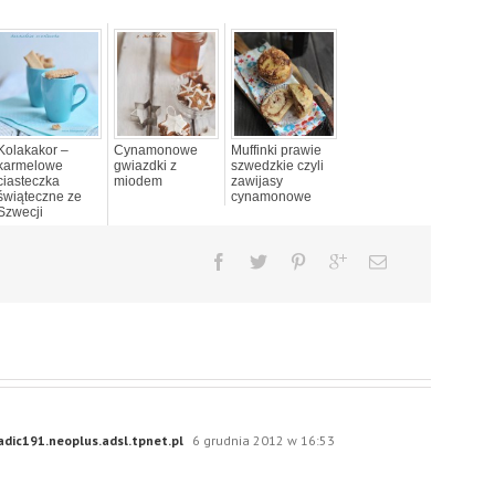
Kolakakor –
Cynamonowe
Muffinki prawie
karmelowe
gwiazdki z
szwedzkie czyli
ciasteczka
miodem
zawijasy
świąteczne ze
cynamonowe
Szwecji
dic191.neoplus.adsl.tpnet.pl
6 grudnia 2012 w 16:53