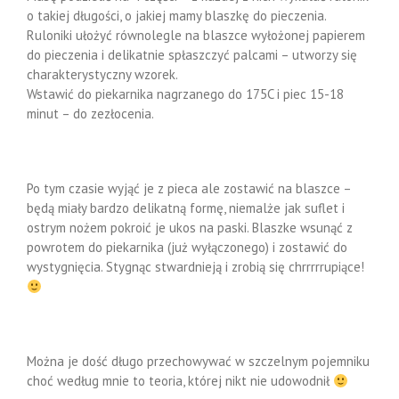
o takiej długości, o jakiej mamy blaszkę do pieczenia.
Ruloniki ułożyć równolegle na blaszce wyłożonej papierem
do pieczenia i delikatnie spłaszczyć palcami – utworzy się
charakterystyczny wzorek.
Wstawić do piekarnika nagrzanego do 175C i piec 15-18
minut – do zezłocenia.
Po tym czasie wyjąć je z pieca ale zostawić na blaszce –
będą miały bardzo delikatną formę, niemalże jak suflet i
ostrym nożem pokroić je ukos na paski. Blaszke wsunąć z
powrotem do piekarnika (już wyłączonego) i zostawić do
wystygnięcia. Stygnąc stwardnieją i zrobią się chrrrrrupiące!
Można je dość długo przechowywać w szczelnym pojemniku
choć według mnie to teoria, której nikt nie udowodnił