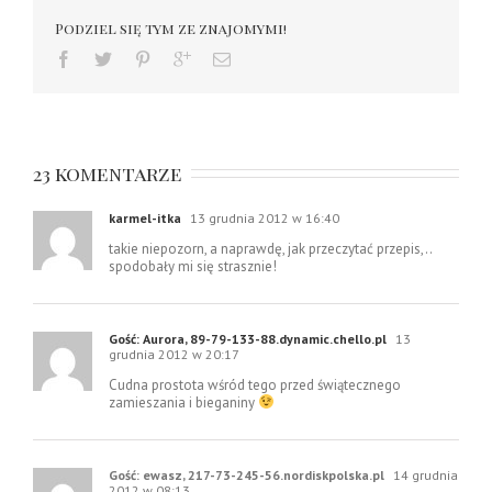
Podziel się tym ze znajomymi!
23 komentarze
karmel-itka
13 grudnia 2012 w 16:40
takie niepozorn, a naprawdę, jak przeczytać przepis,..
spodobały mi się strasznie!
Gość: Aurora, 89-79-133-88.dynamic.chello.pl
13
grudnia 2012 w 20:17
Cudna prostota wśród tego przed świątecznego
zamieszania i bieganiny
Gość: ewasz, 217-73-245-56.nordiskpolska.pl
14 grudnia
2012 w 08:13