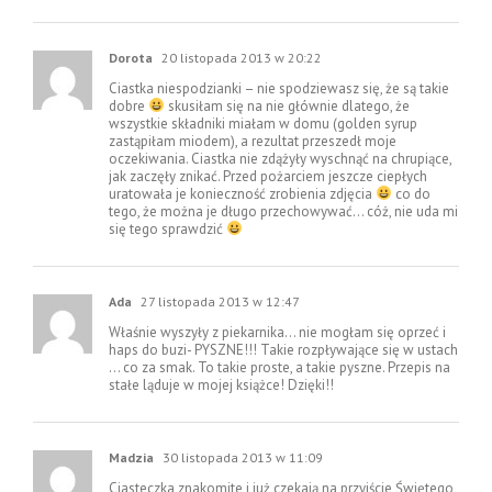
Dorota
20 listopada 2013 w 20:22
Ciastka niespodzianki – nie spodziewasz się, że są takie
dobre
skusiłam się na nie głównie dlatego, że
wszystkie składniki miałam w domu (golden syrup
zastąpiłam miodem), a rezultat przeszedł moje
oczekiwania. Ciastka nie zdążyły wyschnąć na chrupiące,
jak zaczęły znikać. Przed pożarciem jeszcze ciepłych
uratowała je konieczność zrobienia zdjęcia
co do
tego, że można je długo przechowywać… cóż, nie uda mi
się tego sprawdzić
Ada
27 listopada 2013 w 12:47
Właśnie wyszyły z piekarnika… nie mogłam się oprzeć i
haps do buzi- PYSZNE!!! Takie rozpływające się w ustach
… co za smak. To takie proste, a takie pyszne. Przepis na
stałe ląduje w mojej książce! Dzięki!!
Madzia
30 listopada 2013 w 11:09
Ciasteczka znakomite i już czekają na przyjście Świętego