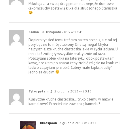
Mikołaja … a swoją drogą mam nadzieje, że domowe
łakomczuchy zostawią kilka dla strudzonego Staruszka
Kalina
30 listopada 2013 w 13:41
Dopiero tydzień temu trafiłam na ten przepis, ale od tej
pory będzie to mój ulubiony. One są mega! Chyba
najpyszniejsze kruche ciasteczka jakie w życiu jadłam. U
mnie też zniknęły wszystkie praktycznie od razu.
Położyłam sobie kilka na talerzyku, obok postawiłam
kawę, poszłam po aparat żeby zrobić zdjęcie na konkurs i
ledwo zdążyłam je zrobić. Cztery małe łapki „kradły”
jedno za drugim
Tylko pytam! :)
2 grudnia 2013 w 20:16
Klasyczne kruche ciasteczka… tylko czemu w nazwie
karmelowe? Przecież nie zawierają karmelu?
bluespoon
2 grudnia 2013 w 20:22