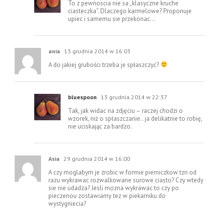
To z pewnoscia nie sa „klasyczne kruche
ciasteczka”. Dlaczego karmelowe? Proponuje
upiec i samemu sie przekonac…
ania
13 grudnia 2014 w 16:03
A do jakiej grubości trzeba je spłaszczyć?
bluespoon
13 grudnia 2014 w 22:37
Tak, jak widac na zdjęciu – raczej chodzi o
wzorek, niż o spłaszczanie.. ja delikatnie to robię,
nie uciskając za bardzo.
Asia
29 grudnia 2014 w 16:00
A czy moglabym je zrobic w formie pierniczkow tzn od
razu wykrawac rozwalkowane surowe ciasto? Czy wtedy
sie nie udadza? Jesli mozna wykrawac to czy po
pieczenou zostawiamy tez w piekarniku do
wystygniecia?