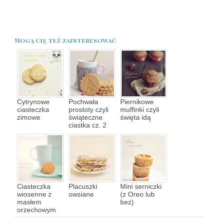
Mogą Cię też zainteresować
Cytrynowe
Pochwała
Piernikowe
ciasteczka
prostoty czyli
muffinki czyli
zimowe
świąteczne
święta idą
ciastka cz. 2
Ciasteczka
Placuszki
Mini serniczki
wiosenne z
owsiane
(z Oreo lub
masłem
bez)
orzechowym