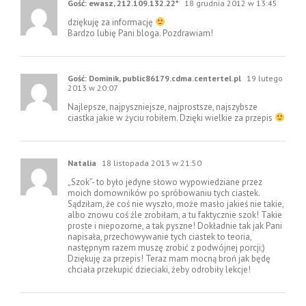
Gość: ewasz, 212.109.132.22*
18 grudnia 2012 w 13:45
dziękuję za informację
Bardzo lubię Pani bloga. Pozdrawiam!
Gość: Dominik, public86179.cdma.centertel.pl
19 lutego
2013 w 20:07
Najlepsze, najpyszniejsze, najprostsze, najszybsze
ciastka jakie w życiu robiłem. Dzięki wielkie za przepis
Natalia
18 listopada 2013 w 21:50
„Szok”- to było jedyne słowo wypowiedziane przez
moich domowników po spróbowaniu tych ciastek.
Sądziłam, że coś nie wyszło, może masło jakieś nie takie,
albo znowu coś źle zrobiłam, a tu faktycznie szok! Takie
proste i niepozorne, a tak pyszne! Dokładnie tak jak Pani
napisała, przechowywanie tych ciastek to teoria,
następnym razem muszę zrobić z podwójnej porcji;)
Dziękuję za przepis! Teraz mam mocną broń jak będę
chciała przekupić dzieciaki, żeby odrobiły lekcje!