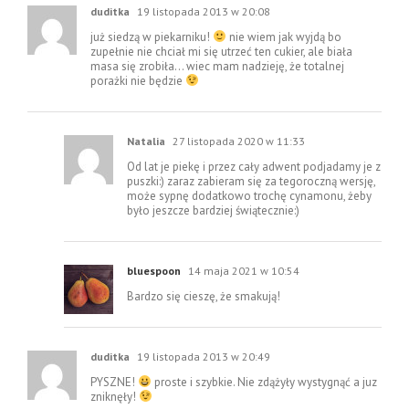
duditka
19 listopada 2013 w 20:08
już siedzą w piekarniku!
nie wiem jak wyjdą bo
zupełnie nie chciał mi się utrzeć ten cukier, ale biała
masa się zrobiła… wiec mam nadzieję, że totalnej
porażki nie będzie
Natalia
27 listopada 2020 w 11:33
Od lat je piekę i przez cały adwent podjadamy je z
puszki:) zaraz zabieram się za tegoroczną wersję,
może sypnę dodatkowo trochę cynamonu, żeby
było jeszcze bardziej świątecznie:)
bluespoon
14 maja 2021 w 10:54
Bardzo się cieszę, że smakują!
duditka
19 listopada 2013 w 20:49
PYSZNE!
proste i szybkie. Nie zdążyły wystygnąć a juz
zniknęły!