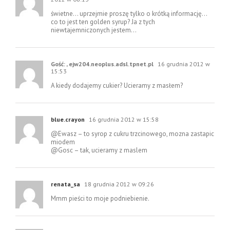
świetne… uprzejmie proszę tylko o krótką informację…
co to jest ten golden syrup? Ja z tych
niewtajemniczonych jestem…
Gość: , ejw204.neoplus.adsl.tpnet.pl
16 grudnia 2012 w
15:53
A kiedy dodajemy cukier? Ucieramy z masłem?
blue.crayon
16 grudnia 2012 w 15:58
@Ewasz – to syrop z cukru trzcinowego, mozna zastapic
miodem
@Gosc – tak, ucieramy z maslem
renata_sa
18 grudnia 2012 w 09:26
Mmm pieści to moje podniebienie.