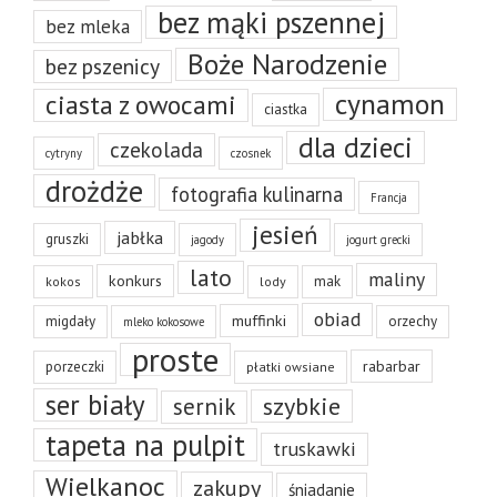
bez mąki pszennej
bez mleka
Boże Narodzenie
bez pszenicy
cynamon
ciasta z owocami
ciastka
dla dzieci
czekolada
cytryny
czosnek
drożdże
fotografia kulinarna
Francja
jesień
jabłka
gruszki
jagody
jogurt grecki
lato
maliny
konkurs
mak
kokos
lody
obiad
muffinki
migdały
orzechy
mleko kokosowe
proste
rabarbar
porzeczki
płatki owsiane
ser biały
szybkie
sernik
tapeta na pulpit
truskawki
Wielkanoc
zakupy
śniadanie