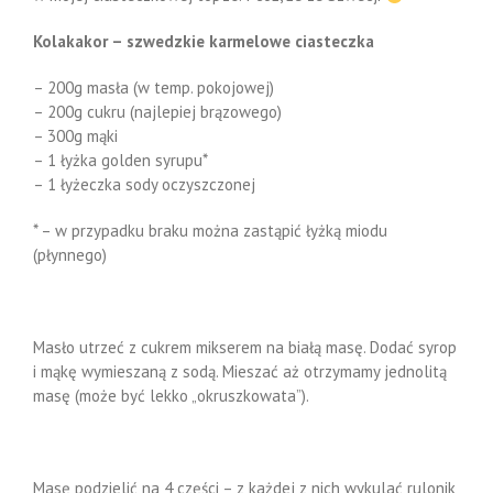
Kolakakor – szwedzkie karmelowe ciasteczka
– 200g masła (w temp. pokojowej)
– 200g cukru (najlepiej brązowego)
– 300g mąki
– 1 łyżka golden syrupu*
– 1 łyżeczka sody oczyszczonej
* – w przypadku braku można zastąpić łyżką miodu
(płynnego)
Masło utrzeć z cukrem mikserem na białą masę. Dodać syrop
i mąkę wymieszaną z sodą. Mieszać aż otrzymamy jednolitą
masę (może być lekko „okruszkowata”).
Masę podzielić na 4 części – z każdej z nich wykulać rulonik