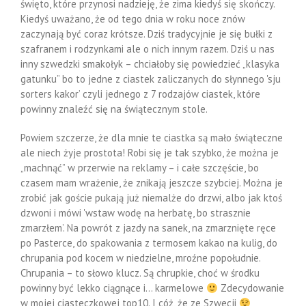
święto, które przynosi nadzieję, że zima kiedyś się skończy.
Kiedyś uważano, że od tego dnia w roku noce znów
zaczynają być coraz krótsze. Dziś tradycyjnie je się bułki z
szafranem i rodzynkami ale o nich innym razem. Dziś u nas
inny szwedzki smakołyk – chciałoby się powiedzieć „klasyka
gatunku” bo to jedne z ciastek zaliczanych do słynnego 'sju
sorters kakor’ czyli jednego z 7 rodzajów ciastek, które
powinny znaleźć się na świątecznym stole.
Powiem szczerze, że dla mnie te ciastka są mało świąteczne
ale niech żyje prostota! Robi się je tak szybko, że można je
„machnąć” w przerwie na reklamy – i całe szczęście, bo
czasem mam wrażenie, że znikają jeszcze szybciej. Można je
zrobić jak goście pukają już niemalże do drzwi, albo jak ktoś
dzwoni i mówi 'wstaw wodę na herbatę, bo strasznie
zmarzłem’. Na powrót z jazdy na sanek, na zmarznięte ręce
po Pasterce, do spakowania z termosem kakao na kulig, do
chrupania pod kocem w niedzielne, mroźne popołudnie.
Chrupania – to słowo klucz. Są chrupkie, choć w środku
powinny być lekko ciągnące i… karmelowe
Zdecydowanie
w mojej ciasteczkowej top10. I cóż, że ze Szwecji