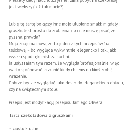
Niestety kiedy nadchodzi jesień, zima popyt na czekoladę
jest większy (też tak macie?)
Lubię tę tartę bo łączy inne moje ulubione smaki: migdały i
gruszki. Jest prosta do zrobienia, no i nie muszę pisać, że
pyszna, prawda?
Moja znajoma mówi, że to jeden z tych przepisów 'na
teściową’ – bo wygląda wykwintnie, elegancko i tak, jakb
wyszła spod ręki mistrza kuchni.
Ja usłyszałam tym razem, że wygląda 'profesjonalnie’ więc
warto spróbować ją zrobić kiedy chcemy na kimś zrobić
wrażenie.
Dobrze będzie wyglądać jako deser do eleganckiego obiadu,
czy na świątecznym stole.
Przepis jest modyfikacją przepisu Jamiego Olivera.
Tarta czekoladowa z gruszkami
– ciasto kruche