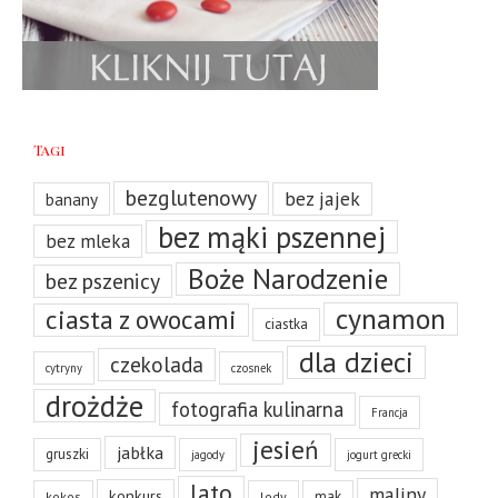
Tagi
bezglutenowy
bez jajek
banany
bez mąki pszennej
bez mleka
Boże Narodzenie
bez pszenicy
cynamon
ciasta z owocami
ciastka
dla dzieci
czekolada
cytryny
czosnek
drożdże
fotografia kulinarna
Francja
jesień
jabłka
gruszki
jagody
jogurt grecki
lato
maliny
konkurs
mak
kokos
lody