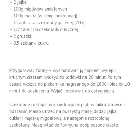
– 2 jajka
– 100g migdałów zmielonych
– 100g masła (w temp. pokojowej)
– 1 tabliczka czekolady gorzkiej (70%)
– 1/2 tabliczki czekolady mlecznej
– 2 gruszki
– 0,5 szklanki cukru
Przygotować formę – wysmarować ją masłem, wylepić
kruchym ciastem, włożyć do lodówki na 20 minut. Po tym
czasie włożyć do piekarnika nagrzanego do 180C i piec ok 10
minut do zezłocenia. Wyjąć i odstawić do ostygnięcia.
Czekoladę roztopić w kąpieli wodnej lub w mikrofalówce i
odstawić. Masło utrzeć na puszystą masę, dodać jajka,
cukier i mączkę migdałową, a następnie roztopioną
czekoladę. Masę wlać do formy, na podpieczone ciasto.