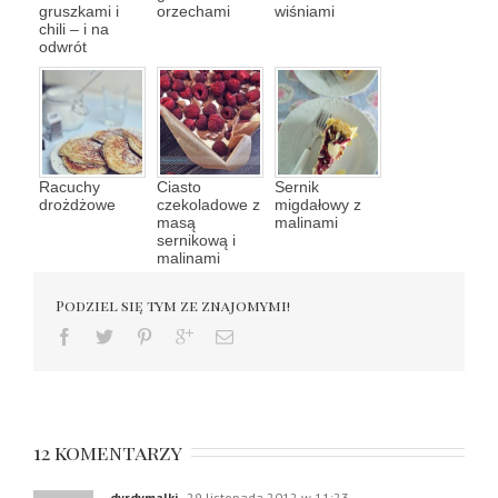
gruszkami i
orzechami
wiśniami
chili – i na
odwrót
Racuchy
Ciasto
Sernik
drożdżowe
czekoladowe z
migdałowy z
masą
malinami
sernikową i
malinami
Podziel się tym ze znajomymi!
12 komentarzy
dyrdymalki
29 listopada 2012 w 11:23