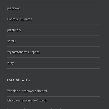
pieczywo
Podróże kulinarne
przetwory
serniki
Wypatrzone w sklepach
zupy
OSTATNIE WPISY
Wieniec drożdżowy z ziołami
Chleb owsiany na drożdżach