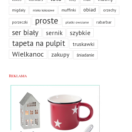
obiad
muffinki
migdały
orzechy
mleko kokosowe
proste
rabarbar
porzeczki
płatki owsiane
ser biały
szybkie
sernik
tapeta na pulpit
truskawki
Wielkanoc
zakupy
śniadanie
Reklama