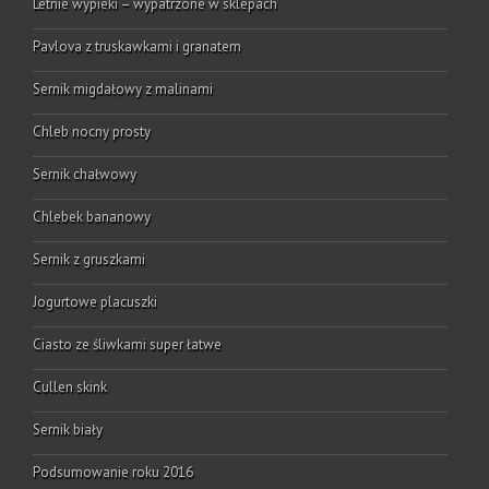
Letnie wypieki – wypatrzone w sklepach
Pavlova z truskawkami i granatem
Sernik migdałowy z malinami
Chleb nocny prosty
Sernik chałwowy
Chlebek bananowy
Sernik z gruszkami
Jogurtowe placuszki
Ciasto ze śliwkami super łatwe
Cullen skink
Sernik biały
Podsumowanie roku 2016