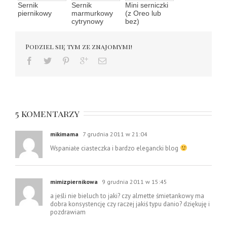
Sernik
Sernik
Mini serniczki
piernikowy
marmurkowy
(z Oreo lub
cytrynowy
bez)
Podziel się tym ze znajomymi!
5 komentarzy
mikimama
7 grudnia 2011 w 21:04
Wspaniałe ciasteczka i bardzo elegancki blog
mimizpiernikowa
9 grudnia 2011 w 15:45
a jeśli nie bieluch to jaki? czy almette śmietankowy ma
dobra konsystencję czy raczej jakiś typu danio? dziękuję i
pozdrawiam