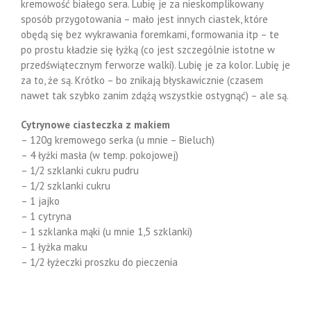
kremowość białego sera. Lubię je za nieskomplikowany
sposób przygotowania – mało jest innych ciastek, które
obędą się bez wykrawania foremkami, formowania itp – te
po prostu kładzie się łyżką (co jest szczególnie istotne w
przedświątecznym ferworze walki). Lubię je za kolor. Lubię je
za to, że są. Krótko – bo znikają błyskawicznie (czasem
nawet tak szybko zanim zdążą wszystkie ostygnąć) – ale są.
Cytrynowe ciasteczka z makiem
– 120g kremowego serka (u mnie – Bieluch)
– 4 łyżki masła (w temp. pokojowej)
– 1/2 szklanki cukru pudru
– 1/2 szklanki cukru
– 1 jajko
– 1 cytryna
– 1 szklanka mąki (u mnie 1,5 szklanki)
– 1 łyżka maku
– 1/2 łyżeczki proszku do pieczenia