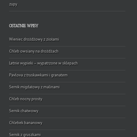
zupy
OSTATNIE WPISY
Wieniec drożdżowy z ziołami
Chleb owsiany na drożdżach
Letnie wypieki – wypatrzone w sklepach
Pavlova z truskawkami i granatem
Sernik migdałowy z malinami
Chleb nocny prosty
Sernik chałwowy
Chlebek bananowy
Sernik z gruszkami