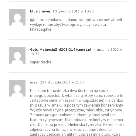
blue.crayon
10 grudnia 2011 w 10:23
@mimizpiernikowa – danio zdecydowanie nie! almette
wydaje mi sie zbyt twarogowy, ja bym wziela
Philadelphie
Gość: MalgosiaZ, d208-214.icpnet.pl
4 grudnia 2012 w
19:34
super ciacha!
ursa
28 listopada 2013 w 21:17
Upieklam te ciasteczka dwa dni temu na spotkanie
mojego bookclub. Uzylam sera, ktory sama robie, bo te
„sklepowe serki” (mieszkam w Kapsztadzie) nie bardzo
mi pasuja w smaku, a poza tym zawieraja konserwanty.
Wyszly rewelacyjne, przepyszne, mieciutkie, cytrynowe.
Zamiast posypac cukrem pudrem, „pomalowalam”
lukrem cytrynowym. Na spotkaniu zniknely w mgnieniu
oka. Dzieki za przepis „Niebieska Lyzeczko”. Piekne masz
zdjecia i cudna tonacja w kolorze „blue”. Bede tu
zagladac czesciej, a trafilam poprzez inne blogi, ktore