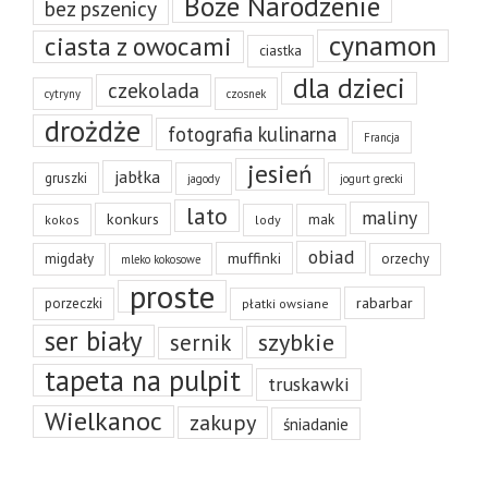
Boże Narodzenie
bez pszenicy
cynamon
ciasta z owocami
ciastka
dla dzieci
czekolada
cytryny
czosnek
drożdże
fotografia kulinarna
Francja
jesień
jabłka
gruszki
jagody
jogurt grecki
lato
maliny
konkurs
mak
kokos
lody
obiad
muffinki
migdały
orzechy
mleko kokosowe
proste
rabarbar
porzeczki
płatki owsiane
ser biały
szybkie
sernik
tapeta na pulpit
truskawki
Wielkanoc
zakupy
śniadanie