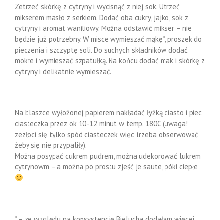
Zetrzeć skórkę z cytryny i wycisnąć z niej sok. Utrzeć
mikserem masło z serkiem. Dodać oba cukry, jajko, sok z
cytryny i aromat waniliowy. Można odstawić mikser – nie
będzie już potrzebny. W misce wymieszać mąkę*, proszek do
pieczenia i szczyptę soli. Do suchych składników dodać
mokre i wymieszać szpatułką. Na końcu dodać mak i skórkę z
cytryny i delikatnie wymieszać.
Na blaszce wyłożonej papierem nakładać łyżką ciasto i piec
ciasteczka przez ok 10-12 minut w temp. 180C (uwaga!
zezłoci się tylko spód ciasteczek więc trzeba obserwować
żeby się nie przypaliły).
Można posypać cukrem pudrem, można udekorować lukrem
cytrynowm – a można po prostu zjeść je saute, póki ciepłe
* – ze względu na konsystencję Bielucha dodałam więcej