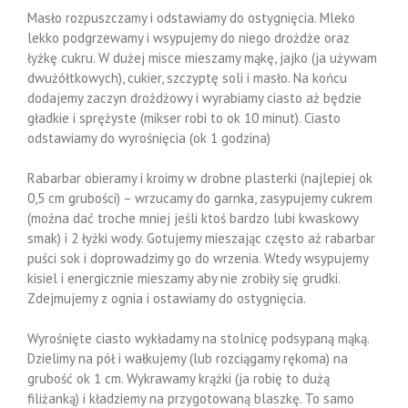
Masło rozpuszczamy i odstawiamy do ostygnięcia. Mleko
lekko podgrzewamy i wsypujemy do niego drożdże oraz
łyżkę cukru. W dużej misce mieszamy mąkę, jajko (ja używam
dwużółtkowych), cukier, szczyptę soli i masło. Na końcu
dodajemy zaczyn drożdżowy i wyrabiamy ciasto aż będzie
gładkie i sprężyste (mikser robi to ok 10 minut). Ciasto
odstawiamy do wyrośnięcia (ok 1 godzina)
Rabarbar obieramy i kroimy w drobne plasterki (najlepiej ok
0,5 cm grubości) – wrzucamy do garnka, zasypujemy cukrem
(można dać troche mniej jeśli ktoś bardzo lubi kwaskowy
smak) i 2 łyżki wody. Gotujemy mieszając często aż rabarbar
puści sok i doprowadzimy go do wrzenia. Wtedy wsypujemy
kisiel i energicznie mieszamy aby nie zrobiły się grudki.
Zdejmujemy z ognia i ostawiamy do ostygnięcia.
Wyrośnięte ciasto wykładamy na stolnicę podsypaną mąką.
Dzielimy na pół i wałkujemy (lub rozciągamy rękoma) na
grubość ok 1 cm. Wykrawamy krążki (ja robię to dużą
filiżanką) i kładziemy na przygotowaną blaszkę. To samo