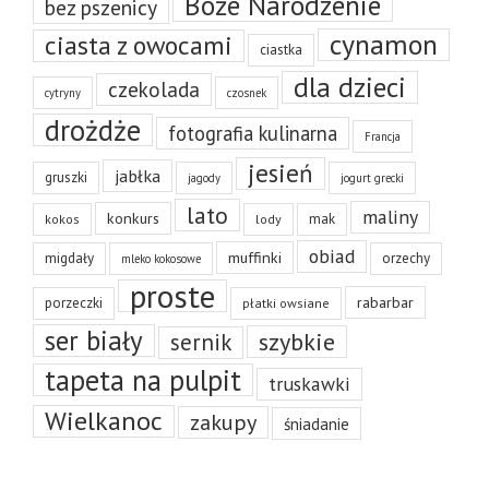
Boże Narodzenie
bez pszenicy
cynamon
ciasta z owocami
ciastka
dla dzieci
czekolada
cytryny
czosnek
drożdże
fotografia kulinarna
Francja
jesień
jabłka
gruszki
jagody
jogurt grecki
lato
maliny
konkurs
mak
kokos
lody
obiad
muffinki
migdały
orzechy
mleko kokosowe
proste
rabarbar
porzeczki
płatki owsiane
ser biały
szybkie
sernik
tapeta na pulpit
truskawki
Wielkanoc
zakupy
śniadanie