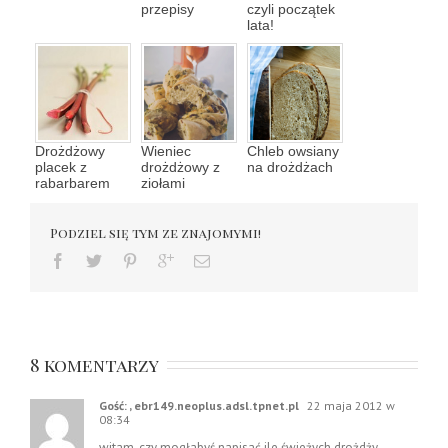
przepisy
czyli początek
lata!
Drożdżowy
Wieniec
Chleb owsiany
placek z
drożdżowy z
na drożdżach
rabarbarem
ziołami
Podziel się tym ze znajomymi!
8 komentarzy
Gość: , ebr149.neoplus.adsl.tpnet.pl
22 maja 2012 w
08:34
witam, czy mogłabyś napisać ile świeżych drożdży