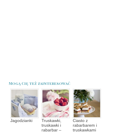
Mogą Cię też zainteresować
Jagodzianki
Truskawki,
Ciasto z
truskawki i
rabarbarem i
rabarbar –
truskawkami