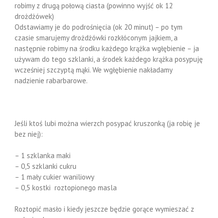
robimy z drugą połową ciasta (powinno wyjść ok 12
drożdżówek)
Odstawiamy je do podrośnięcia (ok 20 minut) – po tym
czasie smarujemy drożdżówki rozkłóconym jajkiem, a
następnie robimy na środku każdego krążka wgłębienie – ja
używam do tego szklanki, a środek każdego krążka posypuję
wcześniej szczyptą mąki. We wgłębienie nakładamy
nadzienie rabarbarowe.
Jeśli ktoś lubi można wierzch posypać kruszonką (ja robię je
bez niej):
– 1 szklanka maki
– 0,5 szklanki cukru
– 1 mały cukier waniliowy
– 0,5 kostki roztopionego masla
Roztopić masło i kiedy jeszcze będzie gorące wymieszać z