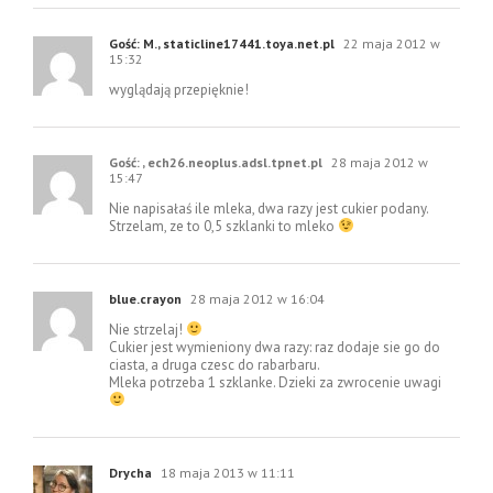
Gość: M., staticline17441.toya.net.pl
22 maja 2012 w
15:32
wyglądają przepięknie!
Gość: , ech26.neoplus.adsl.tpnet.pl
28 maja 2012 w
15:47
Nie napisałaś ile mleka, dwa razy jest cukier podany.
Strzelam, ze to 0,5 szklanki to mleko
blue.crayon
28 maja 2012 w 16:04
Nie strzelaj!
Cukier jest wymieniony dwa razy: raz dodaje sie go do
ciasta, a druga czesc do rabarbaru.
Mleka potrzeba 1 szklanke. Dzieki za zwrocenie uwagi
Drycha
18 maja 2013 w 11:11