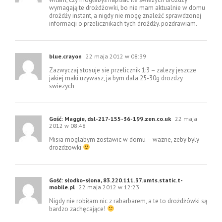
wymagają te drożdżowki, bo nie mam aktualnie w domu
drożdży instant, a nigdy nie mogę znaleźć sprawdzonej
informacji o przelicznikach tych drożdży. pozdrawiam.
blue.crayon
22 maja 2012 w 08:39
Zazwyczaj stosuje sie przelicznik 1:3 – zalezy jeszcze
jakiej maki uzywasz, ja bym dala 25-30g drozdzy
swiezych
Gość: Maggie, dsl-217-155-36-199.zen.co.uk
22 maja
2012 w 08:48
Misia moglabym zostawic w domu – wazne, zeby byly
drozdzowki
Gość: słodko-słona, 83.220.111.37.umts.static.t-
mobile.pl
22 maja 2012 w 12:23
Nigdy nie robiłam nic z rabarbarem, a te to drożdżówki są
bardzo zachęcające!