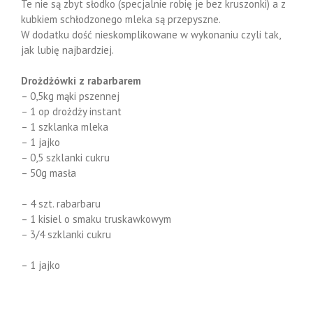
Te nie są zbyt słodko (specjalnie robię je bez kruszonki) a z
kubkiem schłodzonego mleka są przepyszne.
W dodatku dość nieskomplikowane w wykonaniu czyli tak,
jak lubię najbardziej.
Drożdżówki z rabarbarem
– 0,5kg mąki pszennej
– 1 op drożdży instant
– 1 szklanka mleka
– 1 jajko
– 0,5 szklanki cukru
– 50g masła
– 4 szt. rabarbaru
– 1 kisiel o smaku truskawkowym
– 3/4 szklanki cukru
– 1 jajko