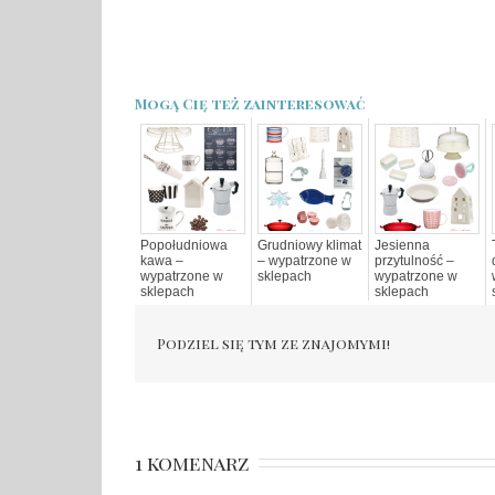
Mogą Cię też zainteresować
Popołudniowa
Grudniowy klimat
Jesienna
kawa –
– wypatrzone w
przytulność –
wypatrzone w
sklepach
wypatrzone w
sklepach
sklepach
Podziel się tym ze znajomymi!
1 komenarz