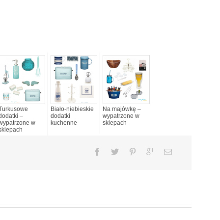
Turkusowe
Biało-niebieskie
Na majówkę –
dodatki –
dodatki
wypatrzone w
wypatrzone w
kuchenne
sklepach
sklepach