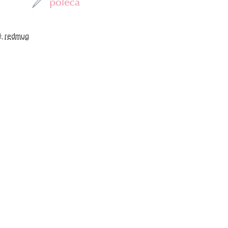
ł,
redmug