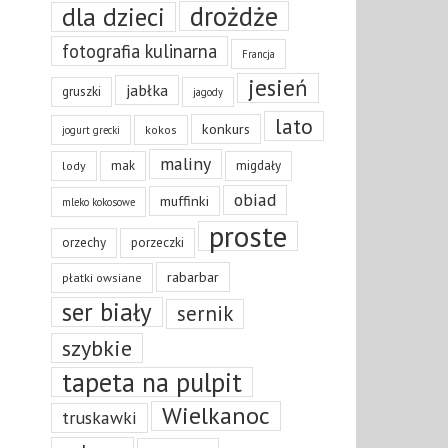
drożdże
dla dzieci
fotografia kulinarna
Francja
jesień
jabłka
gruszki
jagody
lato
konkurs
kokos
jogurt grecki
maliny
mak
migdały
lody
obiad
muffinki
mleko kokosowe
proste
orzechy
porzeczki
rabarbar
płatki owsiane
ser biały
sernik
szybkie
tapeta na pulpit
Wielkanoc
truskawki