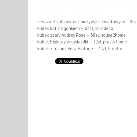
zestaw 3 kubków w z motywami kwiatowymi – 85z
kubek kot z ogonkiem – 63zł, norddeco
kubek szary Audrey Rose – 38zł, house2home
kubek błękitny w gwiazdki – 19zł, pretty home
kubek z różami Vera Vintage – 75zł, fiorello