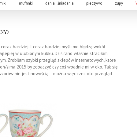
rniki
muffinki
dania i śniadania
pieczywo
zupy
ny)
coraz bardziej. I coraz bardziej myśli me błądzą wokół
lepiej w ulubionym kubku. Dziś rano właśnie straciłam
ym. Zrobiłam szybki przegląd sklepów internetowych, które
ień/zima 2015 by zobaczyć czy coś wpadnie mi w oko. Tak się
wzorów nie jest nowością – można więc rzec oto przegląd