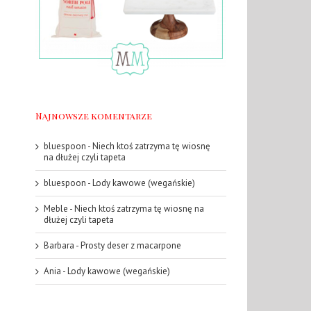
Najnowsze komentarze
bluespoon
-
Niech ktoś zatrzyma tę wiosnę
na dłużej czyli tapeta
bluespoon
-
Lody kawowe (wegańskie)
Meble
-
Niech ktoś zatrzyma tę wiosnę na
dłużej czyli tapeta
Barbara
-
Prosty deser z macarpone
Ania
-
Lody kawowe (wegańskie)