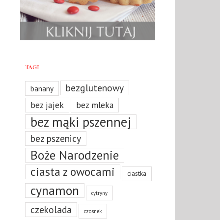
Tagi
bezglutenowy
banany
bez jajek
bez mleka
bez mąki pszennej
bez pszenicy
Boże Narodzenie
ciasta z owocami
ciastka
cynamon
cytryny
czekolada
czosnek