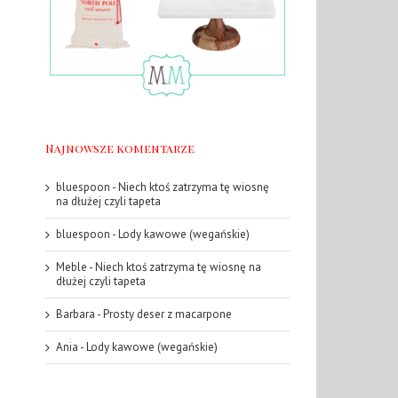
Najnowsze komentarze
bluespoon
-
Niech ktoś zatrzyma tę wiosnę
na dłużej czyli tapeta
bluespoon
-
Lody kawowe (wegańskie)
Meble
-
Niech ktoś zatrzyma tę wiosnę na
dłużej czyli tapeta
Barbara
-
Prosty deser z macarpone
Ania
-
Lody kawowe (wegańskie)