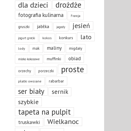
drożdże
dla dzieci
fotografia kulinarna
Francja
jesień
jabłka
gruszki
jagody
lato
konkurs
kokos
jogurt grecki
maliny
mak
migdały
lody
obiad
muffinki
mleko kokosowe
proste
orzechy
porzeczki
rabarbar
płatki owsiane
ser biały
sernik
szybkie
tapeta na pulpit
Wielkanoc
truskawki