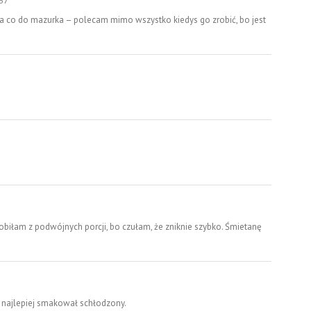
:37
 a co do mazurka – polecam mimo wszystko kiedys go zrobić, bo jest
Robiłam z podwójnych porcji, bo czułam, że zniknie szybko. Śmietanę
e najlepiej smakował schłodzony.