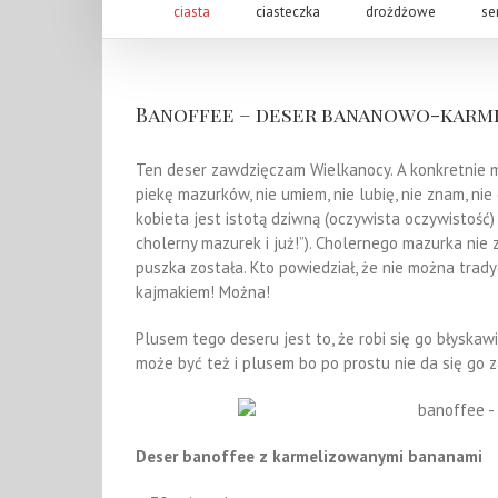
ciasta
ciasteczka
drożdżowe
se
Banoffee – deser bananowo-karme
Ten deser zawdzięczam Wielkanocy. A konkretnie maz
piekę mazurków, nie umiem, nie lubię, nie znam, ni
kobieta jest istotą dziwną (oczywista oczywistość
cholerny mazurek i już!”). Cholernego mazurka nie 
puszka została. Kto powiedział, że nie można trad
kajmakiem! Można!
Plusem tego deseru jest to, że robi się go błyskaw
może być też i plusem bo po prostu nie da się go z
Deser banoffee z karmelizowanymi bananami