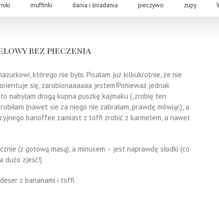
rniki
muffinki
dania i śniadania
pieczywo
zupy
lowy bez pieczenia
urkowi, którego nie było. Pisałam już kilkukrotnie, że nie
e orientuje się, zarobionaaaaaa jestem!Ponieważ jednak
) to nabyłam drogą kupna puszkę kajmaku („zrobię ten
zrobiłam (nawet sie za niego nie zabrałam, prawdę mówiąc), a
ycyjnego banoffee zamiast z toffi zrobić z karmelem, a nawet
icznie (z gotową masą), a minusem – jest naprawdę słodki (co
a dużo zjeść!)