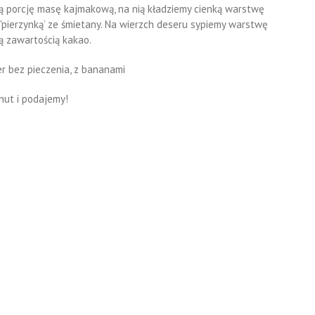
ą porcję masę kajmakową, na nią kładziemy cienką warstwę
pierzynką’ ze śmietany. Na wierzch deseru sypiemy warstwę
ą zawartością kakao.
nut i podajemy!