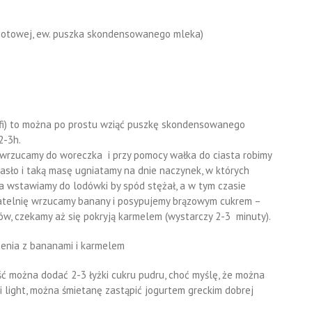
 gotowej, ew. puszka skondensowanego mleka)
ffi) to można po prostu wziąć puszkę skondensowanego
2-3h.
a wrzucamy do woreczka i przy pomocy wałka do ciasta robimy
masło i taką masę ugniatamy na dnie naczynek, w których
ia wstawiamy do lodówki by spód stężał, a w tym czasie
 patelnię wrzucamy banany i posypujemy brązowym cukrem –
ów, czekamy aż się pokryją karmelem (wystarczy 2-3 minuty).
ść można dodać 2-3 łyżki cukru pudru, choć myślę, że można
i light, można śmietanę zastąpić jogurtem greckim dobrej