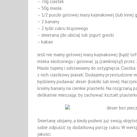
– 70g ciastek
– 50g masła
– 1/2 puszki gotowej masy kajmakowej (lub innej
– 2 banany
– 2 łyżki cukru brązowego
– śmietana (do ubicia) lub jogurt grecki
– kakao
Jeśli nie mamy gotowej masy kajmakowej (bądź to
mleka słodzonego i gotować ją (zamkniętą!) przez 
Masło topimy i odstawiamy do ostygnięcia. Ciastk
z nich ciastkowy 'piasek’. Dodajemy przestudzone 
będziemy podawać deser (kokilki lub inne). Naczyn
kroimy banany na cienkie plasterki. Na rozgrzaną
delikatnie mieszając by zachować kształt plasterk
Śmietanę ubijamy, a kiedy podwoi już swoją objęto
sobie odpuścić tę dodatkową porcję cukru. W wersj
jakości.