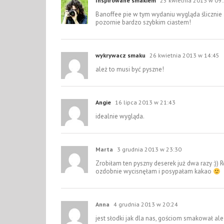
Inspirowane smakiem
25 kwietnia 2013 w 09
Banoffee pie w tym wydaniu wygląda ślicznie
pozornie bardzo szybkim ciastem!
wykrywacz smaku
26 kwietnia 2013 w 14:45
ależ to musi być pyszne!
Angie
16 lipca 2013 w 21:43
idealnie wygląda.
Marta
3 grudnia 2013 w 23:30
Zrobiłam ten pyszny deserek już dwa razy :)) 
ozdobnie wycisnęłam i posypałam kakao
Anna
4 grudnia 2013 w 20:24
jest słodki jak dla nas, gościom smakował al