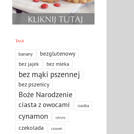
Tagi
bezglutenowy
banany
bez jajek
bez mleka
bez mąki pszennej
bez pszenicy
Boże Narodzenie
ciasta z owocami
ciastka
cynamon
cytryny
czekolada
czosnek