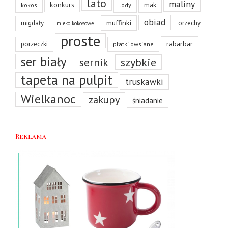
lato
maliny
konkurs
mak
kokos
lody
obiad
muffinki
migdały
orzechy
mleko kokosowe
proste
rabarbar
porzeczki
płatki owsiane
ser biały
szybkie
sernik
tapeta na pulpit
truskawki
Wielkanoc
zakupy
śniadanie
Reklama