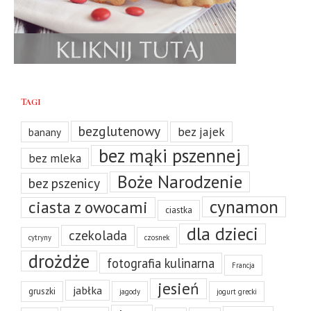
Tagi
bezglutenowy
bez jajek
banany
bez mąki pszennej
bez mleka
Boże Narodzenie
bez pszenicy
cynamon
ciasta z owocami
ciastka
dla dzieci
czekolada
cytryny
czosnek
drożdże
fotografia kulinarna
Francja
jesień
jabłka
gruszki
jagody
jogurt grecki