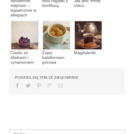
Wiosennie
Mini rogaliki z
Jak jeść mniej
miętowo –
konfiturą
cukru
wypatrzone w
sklepach
Ciasto ze
Zupa
Magdalenki
śliwkami i
kalafiorowo-
cynamonem
porowa
Podziel się tym ze znajomymi!