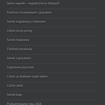
Letnie wypieki – wypatrzone w sklepach
Pavlova z truskawkami i granatem
Sernik migdałowy z malinami
Chleb nocny prosty
Sernik chałwowy
Chlebek bananowy
Sernik z gruszkami
Jogurtowe placuszki
Ciasto ze śliwkami super łatwe
Cullen skink
Sernik biały
Podsumowanie roku 2016