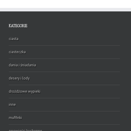
KATEGORIE
ciasta
ciasteczka
dania i śniadania
desery i lody
drożdżowe wypieki
inne
muffinki
opowieści kuchenne