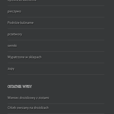
pieczywo
Podróże kulinarne
przetwory
serniki
Wypatrzone w sklepach
zupy
OSTATNIE WPISY
Wieniec drożdżowy z ziołami
Chleb owsiany na drożdżach