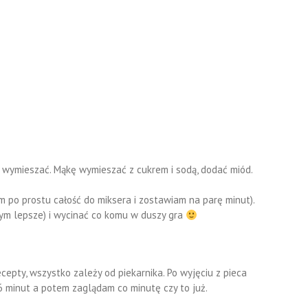
i wymieszać. Mąkę wymieszać z cukrem i sodą, dodać miód.
m po prostu całość do miksera i zostawiam na parę minut).
ym lepsze) i wycinać co komu w duszy gra
ecepty, wszystko zależy od piekarnika. Po wyjęciu z pieca
6 minut a potem zaglądam co minutę czy to już.