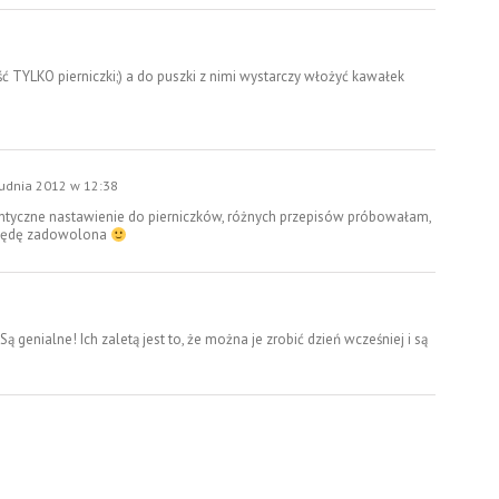
ć TYLKO pierniczki;) a do puszki z nimi wystarczy włożyć kawałek
rudnia 2012 w 12:38
dentyczne nastawienie do pierniczków, różnych przepisów próbowałam,
i będę zadowolona
Są genialne! Ich zaletą jest to, że można je zrobić dzień wcześniej i są