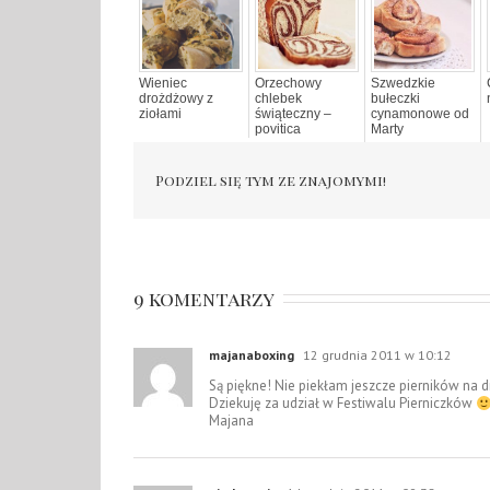
Wieniec
Orzechowy
Szwedzkie
drożdżowy z
chlebek
bułeczki
ziołami
świąteczny –
cynamonowe od
povitica
Marty
Podziel się tym ze znajomymi!
9 komentarzy
majanaboxing
12 grudnia 2011 w 10:12
Są piękne! Nie piekłam jeszcze pierników na 
Dziekuję za udział w Festiwalu Pierniczków
Majana