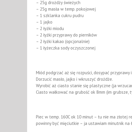
– 25g drożdży świeżych
– 25g masła w temp. pokojowej
– 1 szklanka cukru pudru
– 1 jajko
– 2 łyżki miodu
– 2 łyżki przyprawy do pierników
– 2 łyżki kakao (opcjonalnie)
– 1 łyżeczka sody oczyszczonej
Miód podgrzać aż się rozpuści, dosypać przyprawy 
Dorzucić masło, jajko i wkruszyć drożdże.
Wyrobić aż ciasto stanie się plastyczne (ja wrzuca
Ciasto wałkować na grubość ok 8mm (im grubsze, t
Piec w temp. 160C ok 10 minut – tu nie ma złotej r
powinny być mięciutkie – ja ustawiam minutnik na 