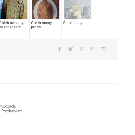
Chleb owsiany
Chleb nocny
Sernik biały
na drożdżach
prosty
drożdżach.
Pozdrawiam.