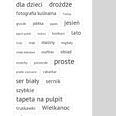
drożdże
dla dzieci
fotografia kulinarna
Francja
jesień
jabłka
gruszki
jagody
lato
konkurs
kokos
jogurt grecki
maliny
mak
migdały
lody
obiad
muffinki
mleko kokosowe
proste
orzechy
porzeczki
rabarbar
płatki owsiane
ser biały
sernik
szybkie
tapeta na pulpit
Wielkanoc
truskawki