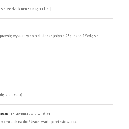
ę, że dziek nim są mięciutkie ;]
aprawdę wystarczy do nich dodać jedynie 25g masła? Wolę się
ę je piekła :))
tel.pl
13 sierpnia 2012 w 16:34
 piernikach na drożdżach. warte przetestowania.