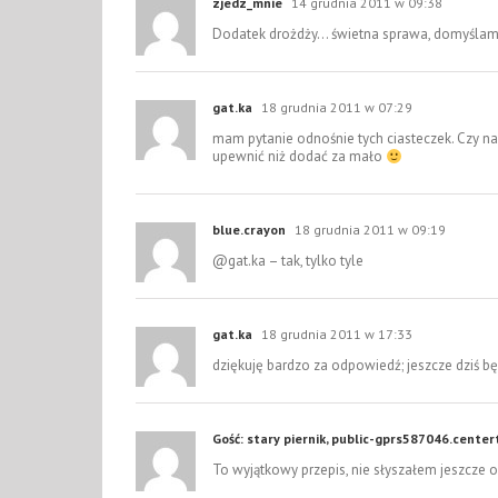
zjedz_mnie
14 grudnia 2011 w 09:38
Dodatek drożdży… świetna sprawa, domyślam si
gat.ka
18 grudnia 2011 w 07:29
mam pytanie odnośnie tych ciasteczek. Czy n
upewnić niż dodać za mało
blue.crayon
18 grudnia 2011 w 09:19
@gat.ka – tak, tylko tyle
gat.ka
18 grudnia 2011 w 17:33
dziękuję bardzo za odpowiedź; jeszcze dziś będ
Gość: stary piernik, public-gprs587046.center
To wyjątkowy przepis, nie słyszałem jeszcze o