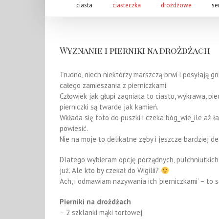
ciasta
ciasteczka
drożdżowe
se
Wyznanie i pierniki na drożdżach
Trudno, niech niektórzy marszczą brwi i posyłają 
całego zamieszania z pierniczkami.
Człowiek jak głupi zagniata to ciasto, wykrawa, pi
pierniczki są twarde jak kamień.
Wkłada się toto do puszki i czeka bóg_wie_ile aż 
powiesić.
Nie na moje to delikatne zęby i jeszcze bardziej de
Dlatego wybieram opcję porządnych, pulchniutkich i
już. Ale kto by czekał do Wigilii?
Ach, i odmawiam nazywania ich 'pierniczkami’ – to są
Pierniki na drożdżach
– 2 szklanki mąki tortowej