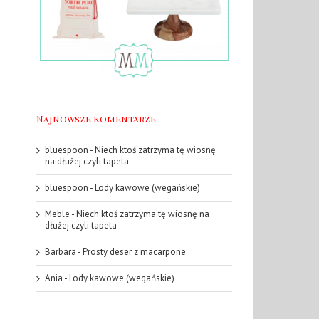
Najnowsze komentarze
bluespoon
-
Niech ktoś zatrzyma tę wiosnę
na dłużej czyli tapeta
bluespoon
-
Lody kawowe (wegańskie)
Meble
-
Niech ktoś zatrzyma tę wiosnę na
dłużej czyli tapeta
Barbara
-
Prosty deser z macarpone
Ania
-
Lody kawowe (wegańskie)