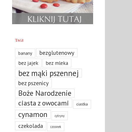
Tagi
bezglutenowy
banany
bez jajek
bez mleka
bez mąki pszennej
bez pszenicy
Boże Narodzenie
ciasta z owocami
ciastka
cynamon
cytryny
czekolada
czosnek