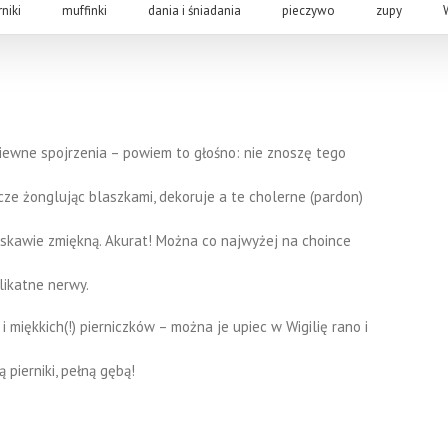
rniki
muffinki
dania i śniadania
pieczywo
zupy
gniewne spojrzenia – powiem to głośno: nie znoszę tego
ecze żonglując blaszkami, dekoruje a te cholerne (pardon)
łaskawie zmiękną. Akurat! Można co najwyżej na choince
likatne nerwy.
 miękkich(!) pierniczków – można je upiec w Wigilię rano i
 pierniki, pełną gębą!