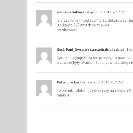
mimizpiernikowa
4 grudnia 2012 w 12:21
ja przeciwnie- mogłabym piec, dekorować i jeś
jabłka-po 2-3 dniach są miękkie
pozdrawiam
Gość: Pani_Owca, net.zaczek.ds.uj.edu.pl
4 g
Bardzo dziękuję Ci za ten przepis, bo mam i
a zawsze były twarde… te na pewno zrobię 
Patison w kuchni
3 marca 2013 w 21:52
Te pierniki robiłam już dwa razy na święta BN. 
miękkie!